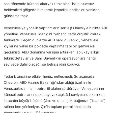
son dönemde küresel akaryakıt talebine ilişkin olumsuz
beklentileri gölgede bırakarak jeopolitik endişeleri yeniden
gündeme taşıdı.
Venezuela’ya yönelik yaptırımların sertleştirilmesiyle birlikte ABD
yönetimi, Venezuela liderliğini “yabancı terör örgütü” olarak
tanımladı. Geçen günlerde ABD sahil güvenliği, Venezuela
kıyılarına yakın bir bölgede yaptırıma tabi bir gemiyi ele
geçirmişti. ABD donanma varlığını artırırken, ablukayla ilgili
teknik detaylar ve Sahil Güvenlik’in operasyonlara hangi
seviyede dahil olacağı ise belirsizliğini koruyor.
Tedarik zincirine etkiler henüz netleşmedi. Şu aşamada
Chevron, ABD Hazine Bakanlığı’ndan aldığı özel izinle
Venezuela’dan ham petrol ithalatını sürdürüyor. Venezuela’nın
küresel petrol arzındaki payı yaklaşık %1 seviyesinde kalırken,
ihracatın büyük bölümü Çin’e ve daha çok bağımsız (“teapot”)
rafinerilere yönleniyor. Çin’in toplam petrol ithalatında
Venezuela’nın payı %4 civarında.