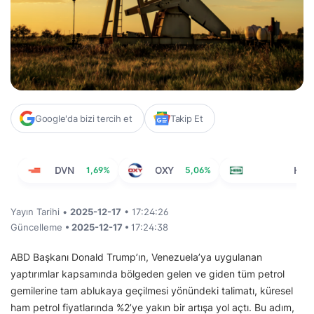
Google'da bizi tercih et
Takip Et
DVN
1,69%
OXY
5,06%
HES
Yayın Tarihi •
2025-12-17
• 17:24:26
Güncelleme
• 2025-12-17 •
17:24:38
ABD Başkanı Donald Trump’ın, Venezuela’ya uygulanan
yaptırımlar kapsamında bölgeden gelen ve giden tüm petrol
gemilerine tam ablukaya geçilmesi yönündeki talimatı, küresel
ham petrol fiyatlarında %2’ye yakın bir artışa yol açtı. Bu adım,