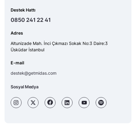
Destek Hattı
0850 241 22 41
Adres
Altunizade Mah. İnci Çıkmazı Sokak No:3 Daire:3
Üsküdar İstanbul
E-mail
destek@getmidas.com
Sosyal Medya