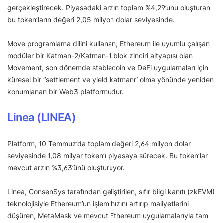
gerçekleştirecek. Piyasadaki arzın toplam %4,29’unu oluşturan
bu token’ların değeri 2,05 milyon dolar seviyesinde.
Move programlama dilini kullanan, Ethereum ile uyumlu çalışan
modüler bir Katman-2/Katman-1 blok zinciri altyapısı olan
Movement, son dönemde stablecoin ve DeFi uygulamaları için
küresel bir “settlement ve yield katmanı” olma yönünde yeniden
konumlanan bir Web3 platformudur.
Linea (LINEA)
Platform, 10 Temmuz’da toplam değeri 2,64 milyon dolar
seviyesinde 1,08 milyar token’ı piyasaya sürecek. Bu token’lar
mevcut arzın %3,63’ünü oluşturuyor.
Linea, ConsenSys tarafından geliştirilen, sıfır bilgi kanıtı (zkEVM)
teknolojisiyle Ethereum’un işlem hızını artırıp maliyetlerini
düşüren, MetaMask ve mevcut Ethereum uygulamalarıyla tam