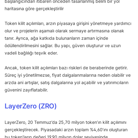
başlangıcından itibaren önceden tasarlanmış belirli bir yol
haritasına göre gerçekleştirilir
Token kilit açılımları, arzın piyasaya girişini yönetmeye yardımcı
olur ve projelerin aşamalı olarak sermaye artırmasına olanak
tanır. Ayrıca, ağa katkıda bulunanların zaman içinde
ödüllendirilmesini sağlar. Bu yapı, güven oluşturur ve uzun
vadeli bağlılığı teşvik eder.
Ancak, token kilit açılımları bazı riskleri de beraberinde getirir.
Süreç iyi yönetilmezse, fiyat dalgalanmalarına neden olabilir ve
arzda ani artışlar, satış dalgalarına yol açabilir ve yatırımcıların
güvenini zayıflatabilir.
LayerZero (ZRO)
LayerZero, 20 Temmuz’da 25,70 milyon token’ın kilit açılımını
gerçekleştirecek. Piyasadaki arzın toplam %4,60’ını oluşturan
bu token’ların değeri 19,90 milyon dolar seviyesinde.