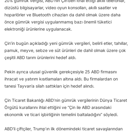
20% gümrük vergisi, ABD’nin Çin’den ithal ettiği akıllı telefonlar,
dizüstü bilgisayarlar, video oyun konsolları, akıllı saatler ve
hoparlörler ve Bluetooth cihazları da dahil olmak üzere daha
önce gümrük vergisi uygulanmamış bazı önemli tüketici
elektroniği ürünlerine uygulanacak.
Çin’in bugün açıkladığı yeni gümrük vergileri, belirli etler, tahıllar,
pamuk, meyve, sebze ve süt ürünleri de dahil olmak üzere çok
çeşitli ABD tarım ürünlerini hedef aldı.
Pekin ayrıca ulusal güvenlik gerekçesiyle 25 ABD firmasını
ihracat ve yatırım kısıtlamaları altına aldı. Bu firmalardan on
tanesi Tayvan’a silah sattıkları için hedef alındı.
Çin Ticaret Bakanlığı ABD’nin gümrük vergilerinin Dünya Ticaret
Örgütü kurallarını ihlal ettiğini ve “Çin ile ABD arasındaki
ekonomik ve ticari işbirliğinin temelini baltaladığını” söyledi.
ABD’li çiftçiler, Trump’ın ilk dönemindeki ticaret savaşlarından