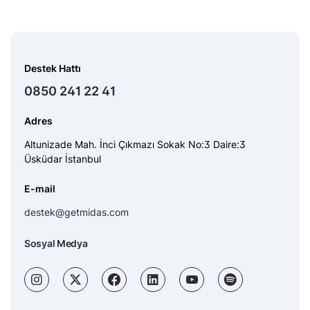
Destek Hattı
0850 241 22 41
Adres
Altunizade Mah. İnci Çıkmazı Sokak No:3 Daire:3
Üsküdar İstanbul
E-mail
destek@getmidas.com
Sosyal Medya