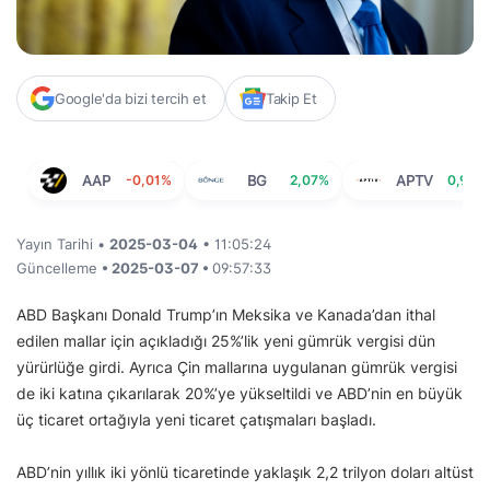
Google'da bizi tercih et
Takip Et
AAP
-0,01%
BG
2,07%
APTV
0,95%
Yayın Tarihi •
2025-03-04
• 11:05:24
Güncelleme
• 2025-03-07 •
09:57:33
ABD Başkanı Donald Trump’ın Meksika ve Kanada’dan ithal
edilen mallar için açıkladığı 25%’lik yeni gümrük vergisi dün
yürürlüğe girdi. Ayrıca Çin mallarına uygulanan gümrük vergisi
de iki katına çıkarılarak 20%’ye yükseltildi ve ABD’nin en büyük
üç ticaret ortağıyla yeni ticaret çatışmaları başladı.
ABD’nin yıllık iki yönlü ticaretinde yaklaşık 2,2 trilyon doları altüst