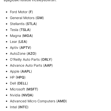
Ford Motor (
F
)
General Motors (
GM
)
Stellantis (
STLA
)
Tesla (
TSLA
)
Magna (
MGA
)
Lear (
LEA
)
Aptiv (
APTV
)
AutoZone (
AZO
)
O’Reilly Auto Parts (
ORLY
)
Advance Auto Parts (
AAP
)
Apple (
AAPL
)
HP (
HPQ
)
Dell (
DELL
)
Microsoft (
MSFT
)
Nvidia (
NVDA
)
Advanced Micro Computers (
AMD
)
Intel (
INTC
)