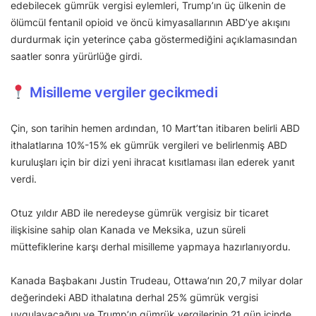
edebilecek gümrük vergisi eylemleri, Trump’ın üç ülkenin de
ölümcül fentanil opioid ve öncü kimyasallarının ABD’ye akışını
durdurmak için yeterince çaba göstermediğini açıklamasından
saatler sonra yürürlüğe girdi.
Misilleme vergiler gecikmedi
Çin, son tarihin hemen ardından, 10 Mart’tan itibaren belirli ABD
ithalatlarına 10%-15% ek gümrük vergileri ve belirlenmiş ABD
kuruluşları için bir dizi yeni ihracat kısıtlaması ilan ederek yanıt
verdi.
Otuz yıldır ABD ile neredeyse gümrük vergisiz bir ticaret
ilişkisine sahip olan Kanada ve Meksika, uzun süreli
müttefiklerine karşı derhal misilleme yapmaya hazırlanıyordu.
Kanada Başbakanı Justin Trudeau, Ottawa’nın 20,7 milyar dolar
değerindeki ABD ithalatına derhal 25% gümrük vergisi
uygulayacağını ve Trump’ın gümrük vergilerinin 21 gün içinde