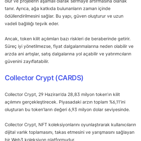
olur ve projelerin aşamalı olarak sermaye artırmasına olanak
tanır. Ayrıca, ağa katkıda bulunanların zaman içinde
ödüllendirilmesini sağlar. Bu yapı, güven oluşturur ve uzun
vadeli bağlılığı teşvik eder.
Ancak, token kilit açılımları bazı riskleri de beraberinde getirir.
Süreç iyi yönetilmezse, fiyat dalgalanmalarına neden olabilir ve
arzda ani artışlar, satış dalgalarına yol açabilir ve yatırımcıların
güvenini zayıflatabilir.
Collector Crypt (CARDS)
Collector Crypt, 29 Haziran’da 28,83 milyon token’ın kilit
açılımını gerçekleştirecek. Piyasadaki arzın toplam %6,11’ini
oluşturan bu token’ların değeri 6,93 milyon dolar seviyesinde.
Collector Crypt, NFT koleksiyonlarını oyunlaştırarak kullanıcıların
dijital varlık toplamasını, takas etmesini ve yarışmasını sağlayan
bir Web3 koleksiyon platformudur.