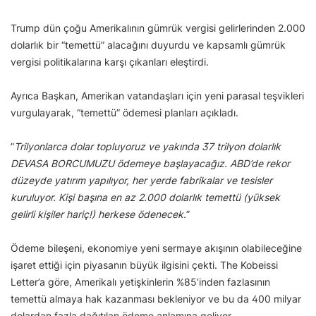
Trump dün çoğu Amerikalının gümrük vergisi gelirlerinden 2.000
dolarlık bir “temettü” alacağını duyurdu ve kapsamlı gümrük
vergisi politikalarına karşı çıkanları eleştirdi.
Ayrıca Başkan, Amerikan vatandaşları için yeni parasal teşvikleri
vurgulayarak, “temettü” ödemesi planları açıkladı.
”
Trilyonlarca dolar topluyoruz ve yakında 37 trilyon dolarlık
DEVASA BORCUMUZU ödemeye başlayacağız. ABD’de rekor
düzeyde yatırım yapılıyor, her yerde fabrikalar ve tesisler
kuruluyor. Kişi başına en az 2.000 dolarlık temettü (yüksek
gelirli kişiler hariç!) herkese ödenecek.
”
Ödeme bileşeni, ekonomiye yeni sermaye akışının olabileceğine
işaret ettiği için piyasanın büyük ilgisini çekti. The Kobeissi
Letter’a göre, Amerikalı yetişkinlerin %85’inden fazlasının
temettü almaya hak kazanması bekleniyor ve bu da 400 milyar
dolardan fazla dağıtılan ödeme anlamına geliyor.