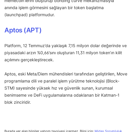
memecoin’lerini oluşturup bonding curve mekanizmasıyla
anında işlem görmesini sağlayan bir token başlatma
(launchpad) platformudur.
Aptos (APT)
Platform, 12 Temmuz’da yaklaşık 7,15 milyon dolar değerinde ve
piyasadaki arzın %0,66’sını oluşturan 11,31 milyon token’ın kilit
açılımını gerçekleştirecek.
Aptos, eski Meta/Diem mühendisleri tarafından geliştirilen, Move
programlama dili ve paralel işlem yürütme teknolojisi (Block-
STM) sayesinde yüksek hız ve güvenlik sunan, kurumsal
benimseme ve DeFi uygulamalarına odaklanan bir Katman-1
blok zinciridir.
Burada yer alan bilgiler yatırım tavsiyesi içermez. Bilgi için:
Midas Sorumluluk