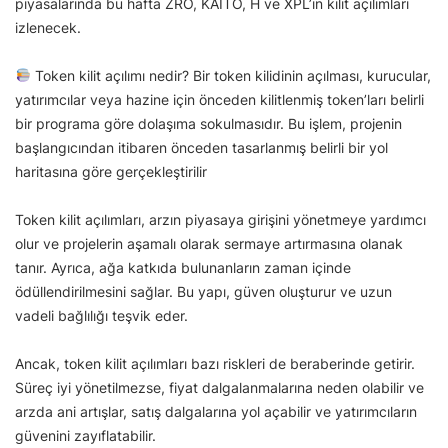
piyasalarında bu hafta ZRO, KAITO, H ve XPL’in kilit açılımları
izlenecek.
Token kilit açılımı nedir? Bir token kilidinin açılması, kurucular,
yatırımcılar veya hazine için önceden kilitlenmiş token’ları belirli
bir programa göre dolaşıma sokulmasıdır. Bu işlem, projenin
başlangıcından itibaren önceden tasarlanmış belirli bir yol
haritasına göre gerçekleştirilir
Token kilit açılımları, arzın piyasaya girişini yönetmeye yardımcı
olur ve projelerin aşamalı olarak sermaye artırmasına olanak
tanır. Ayrıca, ağa katkıda bulunanların zaman içinde
ödüllendirilmesini sağlar. Bu yapı, güven oluşturur ve uzun
vadeli bağlılığı teşvik eder.
Ancak, token kilit açılımları bazı riskleri de beraberinde getirir.
Süreç iyi yönetilmezse, fiyat dalgalanmalarına neden olabilir ve
arzda ani artışlar, satış dalgalarına yol açabilir ve yatırımcıların
güvenini zayıflatabilir.