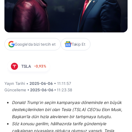
Google'da bizi tercih et
Takip Et
TSLA
-0,93%
Yayın Tarihi •
2025-06-06
• 11:11:57
Güncelleme
• 2025-06-06 •
11:23:38
Donald Trump’ın seçim kampanyası döneminde en büyük
destekçilerinden biri olan Tesla (TSLA) CEO’su Elon Musk,
Başkan’la dün hızla alevlenen bir tartışmaya tutuştu.
Söz konusu gerilim, hâlihazırda tarife gündemiyle
çalkalanan piyasalara oldukça olumsuz yansıdı. Tesla