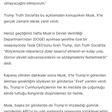
olmayacağını bilmiyorum.
”
Trump Truth Social’da bu açıklamaları konuşurken Musk, X’te
gerçek zamanlı olarak yanıt verdi.
Henüz geçtiğimiz hafta Musk’ın Devlet Verimliliği
Departmanı’ndan (DOGE) ayrılması şerefine özel bir
resepsiyonda Tesla CEO’sunu öven Trump, dün Truth Social’da
“
Bütçemizde milyarlarca dolar tasarruf etmenin en kolay yolu,
Elon’un devlet sübvansiyonlarını ve sözleşmelerini feshetmektir
.”
dedi.
Kapanış zilinden dakikalar sonra Musk, X’te Trump’ın görevden
alınması gerektiğini söyleyen bir gönderiye “
Evet
” yanıtını verdi.
Bu, Trump’ın Cumhuriyetçilerinin her iki mecliste de çoğunluğu
elinde tuttuğu Kongre’de düşünülemez bir hamle.
Musk, başka bir gönderide de Trump’ın imzaladığı gümrük
vergilerinin ABD’yi bu yılın sonlarında resesyona sürükleyeceğini