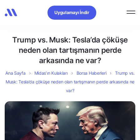
Uygulamayı İndir
Trump vs. Musk: Tesla’da çöküşe
neden olan tartışmanın perde
arkasında ne var?
Ana Sayfa
Midas’ın Kulakları
Borsa Haberleri
Trump vs.
Musk: Tesla’da çöküşe neden olan tartışmanın perde arkasında ne
var?