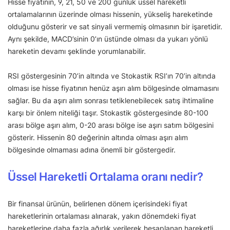
Hisse fiyatının, 9, 21, 50 ve 200 günlük üssel hareketli
ortalamalarının üzerinde olması hissenin, yükseliş hareketinde
olduğunu gösterir ve sat sinyali vermemiş olmasının bir işaretidir.
Aynı şekilde, MACD’sinin 0’ın üstünde olması da yukarı yönlü
hareketin devamı şeklinde yorumlanabilir.
RSI göstergesinin 70’in altında ve Stokastik RSI’ın 70’in altında
olması ise hisse fiyatının henüz aşırı alım bölgesinde olmamasını
sağlar. Bu da aşırı alım sonrası tetiklenebilecek satış ihtimaline
karşı bir önlem niteliği taşır. Stokastik göstergesinde 80-100
arası bölge aşırı alım, 0-20 arası bölge ise aşırı satım bölgesini
gösterir. Hissenin 80 değerinin altında olması aşırı alım
bölgesinde olmaması adına önemli bir göstergedir.
Üssel Hareketli Ortalama oranı nedir?
Bir finansal ürünün, belirlenen dönem içerisindeki fiyat
hareketlerinin ortalaması alınarak, yakın dönemdeki fiyat
hareketlerine daha fazla ağırlık verilerek hesaplanan hareketli