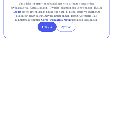
bekleniyordu, bugün gelecek gerçekleşen rakamlar bu
beklentiyle karşılaştırılacak.
Devr-i Alem: Dünyada Neler Oluyor?
Trump yönetimi yaklaşık 100 milyar dolarlık tarife iadesini
ödeme sürecine gönderdi.
Avro Bölgesi’nde bileşik PMI temmuzda 8 ayın en yüksek
seviyesine ulaştı.
Küresel nükleer enerji yatırımlarında hedef yıllık 250 milyar
dolar.
Çin, ABD’ye yönelik yeni düzenlemelerini açıkladı.
AB, dondurulan Rus varlıklarının gelirinden Ukrayna’ya 1,4
milyar avro aktaracak.
Memleketten Sesler: Türkiye’de Neler
Oluyor?