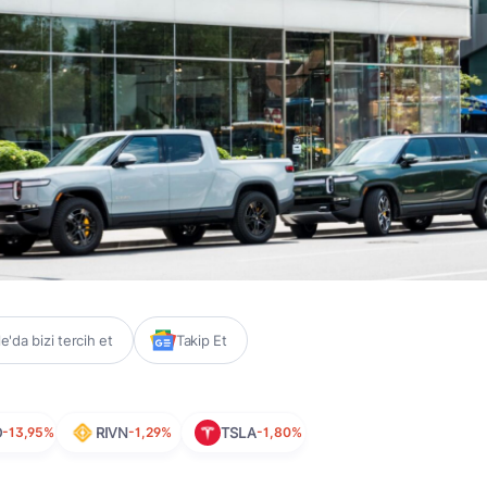
'da bizi tercih et
Takip Et
D
-13,95%
RIVN
-1,29%
TSLA
-1,80%