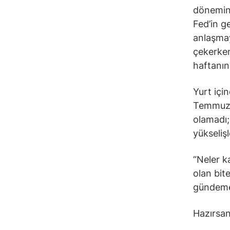
dönemind
Fed’in ge
anlaşmay
çekerken
haftanın
Yurt içi
Temmuz’u
olamadı; 
yükseliş
“Neler k
olan bite
gündeme
Hazırsan