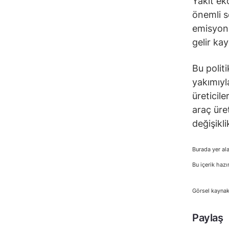
Yakıt eko
önemli s
emisyonl
gelir ka
Bu politi
yakımıyl
üreticile
araç üret
değişikl
Burada yer ala
Bu içerik hazı
Görsel kaynak
Paylaş