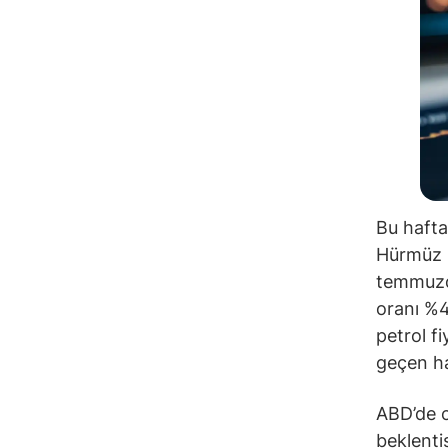
Bu hafta
Hürmüz B
temmuzda
oranı %4
petrol f
geçen haf
ABD’de c
beklenti