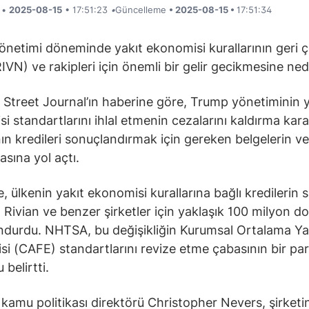
i •
2025-08-15
• 17:51:23
•
Güncelleme
• 2025-08-15 •
17:51:34
netimi döneminde yakıt ekonomisi kurallarının geri ç
RIVN) ve rakipleri için önemli bir gelir gecikmesine ne
 Street Journal’ın haberine göre, Trump yönetiminin y
i standartlarını ihlal etmenin cezalarını kaldırma karar
n kredileri sonuçlandırmak için gereken belgelerin ve
sına yol açtı.
, ülkenin yakıt ekonomisi kurallarına bağlı kredilerin s
Rivian ve benzer şirketler için yaklaşık 100 milyon dol
ondurdu. NHTSA, bu değişikliğin Kurumsal Ortalama Ya
i (CAFE) standartlarını revize etme çabasının bir par
belirtti.
n kamu politikası direktörü Christopher Nevers, şirket