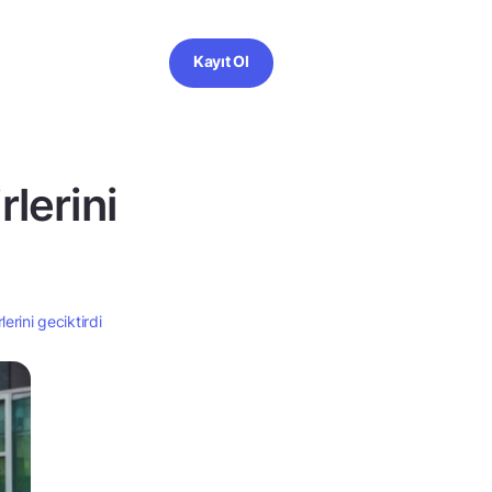
Kayıt Ol
rlerini
lerini geciktirdi