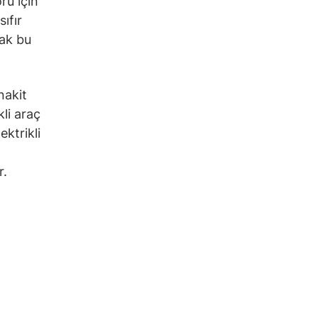
rü için
ıfır
cak bu
nakit
li araç
ektrikli
r.