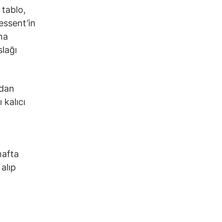
 tablo,
Bessent’in
na
slağı
ndan
 kalıcı
hafta
alıp