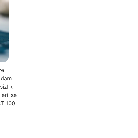
ve
ihdam
sizlik
eri ise
IST 100