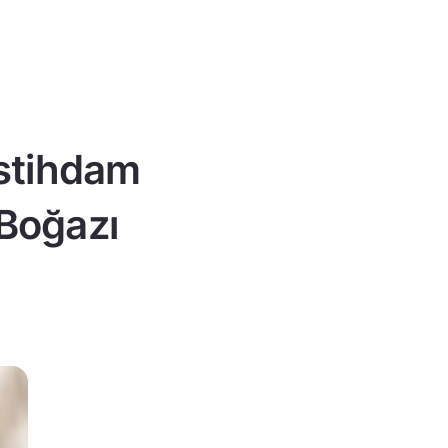
istihdam
 Boğazı