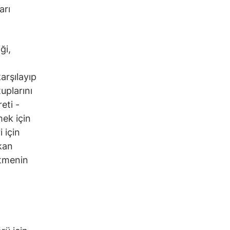
arı
ği,
arşılayıp
uplarını
eti -
mek için
i için
şkan
etmenin