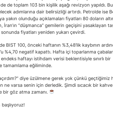
e de toplam 103 bin kişilik aşağı revizyon yapıldı. Bu
lecek adımlarına dair belirsizliği artırdı. Petrolde ise 
a yakın olunduğu açıklamaları fiyatları 80 doların altı
, İran’ın “düşmanca” gemilerin geçişini yasaklayan ta
 sonunda fiyatları yeniden yukarı çevirdi.
nde BIST 100, önceki haftanın %3,48’lik kaybının ardı
 %4,70 negatif kapattı. Hafta içi toparlanma çabaları
endeks haftayı istihdam verisi beklentisiyle sınırlı bir
le tamamlama eğiliminde.
açırdım?” diye üzülmene gerek yok çünkü geçtiğimiz 
n ne varsa senin için derledik. Şimdi sıcacık bir kahve 
 bir göz atma zamanı.
 başlıyoruz!