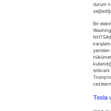
durum ne
sağladığı
Bir elekt
Washing
NHTSA’da
karşılam
yeniden 
hükümetl
kullandığ
istikrar
Trump’ın
cezaları
Tesla 