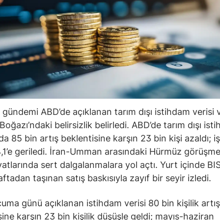
 gündemi ABD’de açıklanan tarım dışı istihdam verisi 
oğazı’ndaki belirsizlik belirledi. ABD’de tarım dışı ist
 85 bin artış beklentisine karşın 23 bin kişi azaldı; iş
,1’e geriledi. İran-Umman arasındaki Hürmüz görüşmel
iyatlarında sert dalgalanmalara yol açtı. Yurt içinde B
tadan taşınan satış baskısıyla zayıf bir seyir izledi.
uma günü açıklanan istihdam verisi 80 bin kişilik artış
sine karşın 23 bin kişilik düşüşle geldi; mayıs-haziran