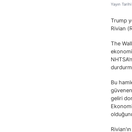
Yayın Tarih
Trump yö
Rivian (
The Wall
ekonomis
NHTSA’nı
durdurma
Bu hamle
güvenen 
geliri d
Ekonomis
olduğunu 
Rivian’ı