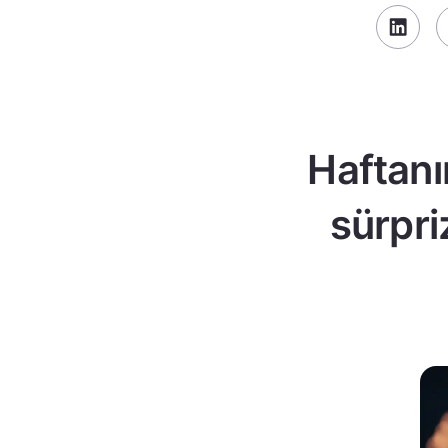
Haftanı
sürpri