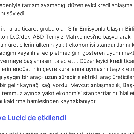
deniyle tamamlayamadığı düzenleyici kredi anlaşmal
nı söyledi.
rikli araç ticaret grubu olan Sıfır Emisyonlu Ulaşım Birli
ton D.C.’deki ABD Temyiz Mahkemesi’ne başvurarak
n üreticilerin ülkenin yakıt ekonomisi standartlarını k
adığını veya ihlal edip etmediğini gösteren uyum mekt
vermeye başlamasını talep etti. Düzenleyici kredi ticar
erin endüstrinin çevre kurallarına uymasını teşvik et
ı yaygın bir araç- uzun süredir elektrikli araç üreticiler
lı bir gelir kaynağı sağlıyordu. Mevcut anlaşmazlık, Ba
 temmuz ayında yakıt ekonomisi standartlarını ihlal 
nı kaldırma hamlesinden kaynaklanıyor.
ve Lucid de etkilendi