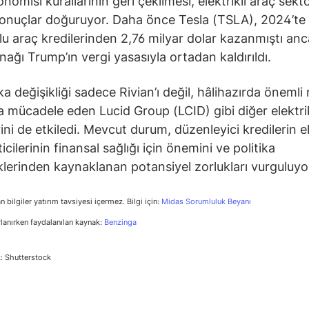
nomisi kurallarının geri çekilmesi, elektrikli araç sektö
onuçlar doğuruyor. Daha önce Tesla (TSLA), 2024’te s
u araç kredilerinden 2,76 milyar dolar kazanmıştı an
ynağı Trump’ın vergi yasasıyla ortadan kaldırıldı.
ka değişikliği sadece Rivian’ı değil, hâlihazırda önemli 
a mücadele eden Lucid Group (LCID) gibi diğer elektrik
rini de etkiledi. Mevcut durum, düzenleyici kredilerin el
icilerinin finansal sağlığı için önemini ve politika
iklerinden kaynaklanan potansiyel zorlukları vurguluyo
n bilgiler yatırım tavsiyesi içermez. Bilgi için:
Midas Sorumluluk Beyanı
rlanırken faydalanılan kaynak:
Benzinga
: Shutterstock