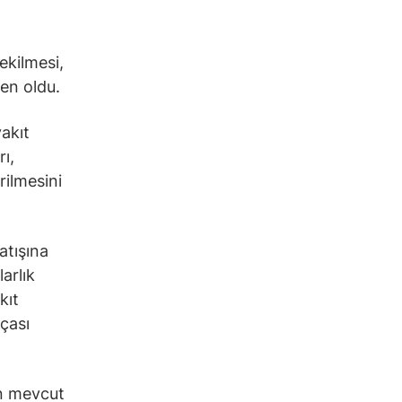
ekilmesi,
den oldu.
akıt
ı,
rilmesini
atışına
arlık
kıt
çası
in mevcut