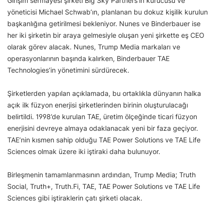
Girişim sermayesi şirketi Big Sky Partners’ın kurucusu ve
yöneticisi Michael Schwab’ın, planlanan bu dokuz kişilik kurulun
başkanlığına getirilmesi bekleniyor. Nunes ve Binderbauer ise
her iki şirketin bir araya gelmesiyle oluşan yeni şirkette eş CEO
olarak görev alacak. Nunes, Trump Media markaları ve
operasyonlarının başında kalırken, Binderbauer TAE
Technologies’in yönetimini sürdürecek.
Şirketlerden yapılan açıklamada, bu ortaklıkla dünyanın halka
açık ilk füzyon enerjisi şirketlerinden birinin oluşturulacağı
belirtildi. 1998’de kurulan TAE, üretim ölçeğinde ticari füzyon
enerjisini devreye almaya odaklanacak yeni bir faza geçiyor.
TAE’nin kısmen sahip olduğu TAE Power Solutions ve TAE Life
Sciences olmak üzere iki iştiraki daha bulunuyor.
Birleşmenin tamamlanmasının ardından, Trump Media; Truth
Social, Truth+, Truth.Fi, TAE, TAE Power Solutions ve TAE Life
Sciences gibi iştiraklerin çatı şirketi olacak.