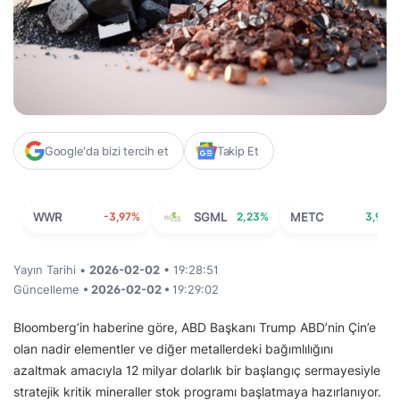
Google'da bizi tercih et
Takip Et
WWR
-3,97%
SGML
2,23%
METC
3,94%
Yayın Tarihi •
2026-02-02
• 19:28:51
Güncelleme
• 2026-02-02 •
19:29:02
Bloomberg’in haberine göre, ABD Başkanı Trump ABD’nin Çin’e
olan nadir elementler ve diğer metallerdeki bağımlılığını
azaltmak amacıyla 12 milyar dolarlık bir başlangıç sermayesiyle
stratejik kritik mineraller stok programı başlatmaya hazırlanıyor.