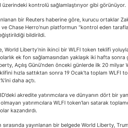
l üzerindeki kontrolü sağlamlaştırıyor gibi görünüyor.
nlanan bir Reuters haberine göre, kurucu ortaklar Za
ve Chase Herro’nun platformun “kontrol eden tarafla
iştirildiği bildirildi.
, World Liberty’nin ikinci bir WLFI token teklifi yoluy
olarlık ek fon sağlamasından yaklaşık iki hafta sonra g
berty, Açılış Günü’nden önceki günlerde ilk 20 milyar
klifini hızla sattıktan sonra 19 Ocak’ta toplam WLFI t
%’ini daha açtı.
BD’deki akredite yatırımcılara ve dünyanın dört bir ya
 olmayan yatırımcılara WLFI token’ları satarak topla
olar kazandırdı.
sırasında yayınlanan bir belgede World Liberty, Tru