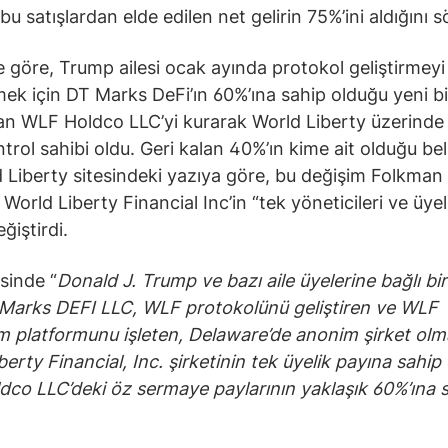
 bu satışlardan elde edilen net gelirin 75%’ini aldığını s
e göre, Trump ailesi ocak ayında protokol geliştirmeyi
ek için DT Marks DeFi’ın 60%’ına sahip olduğu yeni b
lan WLF Holdco LLC’yi kurarak World Liberty üzerinde
ntrol sahibi oldu. Geri kalan 40%’ın kime ait olduğu bel
 Liberty sitesindeki yazıya göre, bu değişim Folkman
World Liberty Financial Inc’in “tek yöneticileri ve üyel
ğiştirdi.
sinde “
Donald J. Trump ve bazı aile üyelerine bağlı bir
Marks DEFI LLC, WLF protokolünü geliştiren ve WLF
m platformunu işleten, Delaware’de anonim şirket ol
berty Financial, Inc. şirketinin tek üyelik payına sahip
co LLC’deki öz sermaye paylarının yaklaşık 60%’ına s