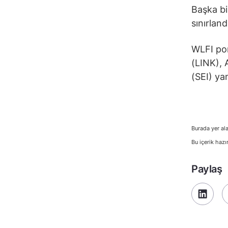
Başka bir
sınırlan
WLFI po
(LINK),
(SEI) ya
Burada yer ala
Bu içerik hazı
Paylaş