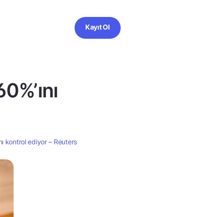
Kayıt Ol
60%’ını
nı kontrol ediyor – Reuters