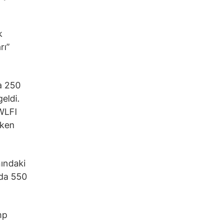
k
rı”
la 250
eldi.
 WLFI
oken
nındaki
mda 550
mp