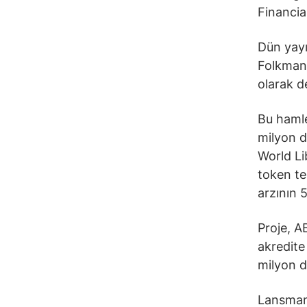
Financia
Dün yayı
Folkman 
olarak değ
Bu hamle
milyon d
World Li
token te
arzının 5
Proje, A
akredite
milyon d
Lansman 