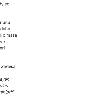
öyledi.
ir ana
 daha
li olmasa
 ve
eri”
 kuruluş
mayan
 olan
ahiptir
”