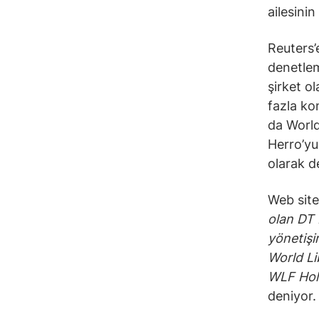
ailesinin
Reuters’
denetlem
şirket o
fazla ko
da World
Herro’yu 
olarak de
Web site
olan DT 
yönetişi
World Li
WLF Hold
deniyor.