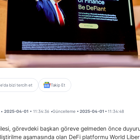
'da bizi tercih et
Takip Et
i •
2025-04-01
• 11:34:36
•
Güncelleme
• 2025-04-01 •
11:34:48
lesi, görevdeki başkan göreve gelmeden önce duyuru
liştirilme aşamasında olan DeFi platformu World Liber