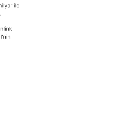
ilyar ile
.
nlink
’nin