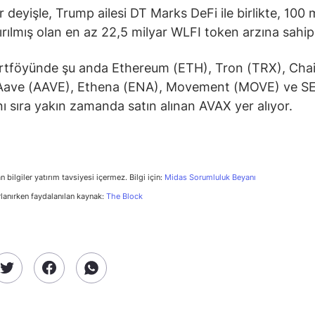
 deyişle, Trump ailesi DT Marks DeFi ile birlikte, 100 m
dırılmış olan en az 22,5 milyar WLFI token arzına sahip
rtföyünde şu anda Ethereum (ETH), Tron (TRX), Chai
 Aave (AAVE), Ethena (ENA), Movement (MOVE) ve SEI
nı sıra yakın zamanda satın alınan AVAX yer alıyor.
n bilgiler yatırım tavsiyesi içermez. Bilgi için:
Midas Sorumluluk Beyanı
rlanırken faydalanılan kaynak:
The Block