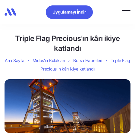
Uygulamayı İndir
Triple Flag Precious’ın kârı ikiye
katlandı
Ana Sayfa
Midas’ın Kulakları
Borsa Haberleri
Triple Flag
Precious’ın kârı ikiye katlandı