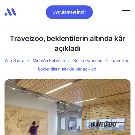
Uygulamayı İndir
Travelzoo, beklentilerin altında kâr
açıkladı
Ana Sayfa
Midas’ın Kulakları
Borsa Haberleri
Travelzoo,
beklentilerin altında kâr açıkladı