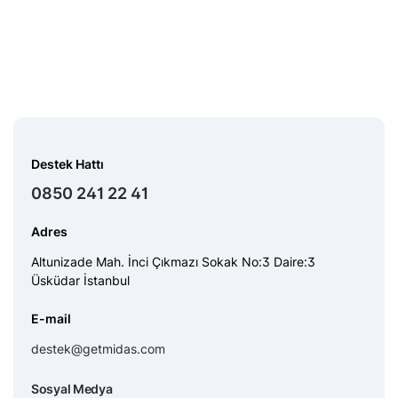
Destek Hattı
0850 241 22 41
Adres
Altunizade Mah. İnci Çıkmazı Sokak No:3 Daire:3
Üsküdar İstanbul
E-mail
destek@getmidas.com
Sosyal Medya