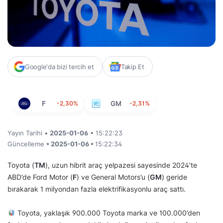
Google'da bizi tercih et
Takip Et
F
-2,30%
GM
-2,31%
Yayın Tarihi •
2025-01-06
• 15:22:23
Güncelleme
• 2025-01-06 •
15:22:34
Toyota (
TM
), uzun hibrit araç yelpazesi sayesinde 2024’te
ABD’de Ford Motor (
F
) ve General Motors’u (
GM
) geride
bırakarak 1 milyondan fazla elektrifikasyonlu araç sattı.
Toyota, yaklaşık 900.000 Toyota marka ve 100.000’den