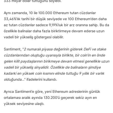
333 milyar dolar tuttuğunu söyledi.
Aynı zamanda, 10 ile 100.000 Ethereum tutan cüzdanlar
33,46%’lık tarihi bir düşük seviyede ve 100 Ethereum’den daha
az tutan cüzdanlar sadece 9,19%’luk bir arz oranına sahip. Bu da
özellikle balinalar daha fazla biriktirmeye devam ederse uzun
vadeli bir yükseliş göstergesi olabilir.
Santiment, “
2 numaralı piyasa değerinin giderek DeFi ve stake
cüzdanlarından oluştuğu uyarısıyla birlikte, bir coin’in en önde
gelen kilit paydaşlarının birikmeye devam etmesi genellikle uzun
vadeli bir yükseliş sinyalidir. Özellikle de balinaların şimdiye
kadarki en yüksek coin kısmını elinde tuttuğu 9 yıllık bir varlık
olduğunda…
” ifadelerini kullandı.
Ayrıca Santiment’e göre, yeni Ethereum adreslerinin günlük
ortalaması aralık ayında 130.200’ü geçerek sekiz ayın en
yüksek seviyesine ulaştı.