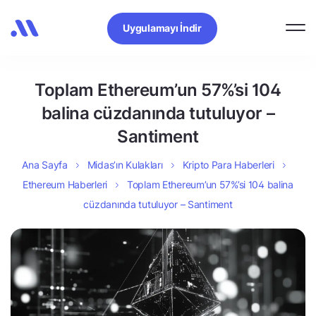
Uygulamayı İndir
Toplam Ethereum’un 57%’si 104
balina cüzdanında tutuluyor –
Santiment
Ana Sayfa
Midas’ın Kulakları
Kripto Para Haberleri
Ethereum Haberleri
Toplam Ethereum’un 57%’si 104 balina
cüzdanında tutuluyor – Santiment