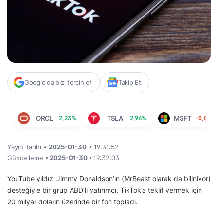
Google'da bizi tercih et
Takip Et
ORCL
2,23%
TSLA
2,96%
MSFT
-0,08%
Yayın Tarihi •
2025-01-30
• 19:31:52
Güncelleme
• 2025-01-30 •
19:32:03
YouTube yıldızı Jimmy Donaldson’ın (MrBeast olarak da biliniyor)
desteğiyle bir grup ABD’li yatırımcı, TikTok’a teklif vermek için
20 milyar doların üzerinde bir fon topladı.