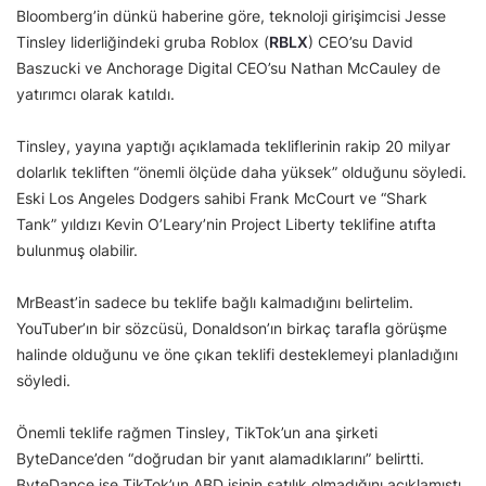
Bloomberg’in dünkü haberine göre, teknoloji girişimcisi Jesse
Tinsley liderliğindeki gruba Roblox (
RBLX
) CEO’su David
Baszucki ve Anchorage Digital CEO’su Nathan McCauley de
yatırımcı olarak katıldı.
Tinsley, yayına yaptığı açıklamada tekliflerinin rakip 20 milyar
dolarlık tekliften “önemli ölçüde daha yüksek” olduğunu söyledi.
Eski Los Angeles Dodgers sahibi Frank McCourt ve “Shark
Tank” yıldızı Kevin O’Leary’nin Project Liberty teklifine atıfta
bulunmuş olabilir.
MrBeast’in sadece bu teklife bağlı kalmadığını belirtelim.
YouTuber’ın bir sözcüsü, Donaldson’ın birkaç tarafla görüşme
halinde olduğunu ve öne çıkan teklifi desteklemeyi planladığını
söyledi.
Önemli teklife rağmen Tinsley, TikTok’un ana şirketi
ByteDance’den “doğrudan bir yanıt alamadıklarını” belirtti.
ByteDance ise TikTok’un ABD işinin satılık olmadığını açıklamıştı.