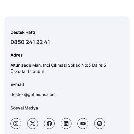
Destek Hattı
0850 241 22 41
Adres
Altunizade Mah. İnci Çıkmazı Sokak No:3 Daire:3
Üsküdar İstanbul
E-mail
destek@getmidas.com
Sosyal Medya