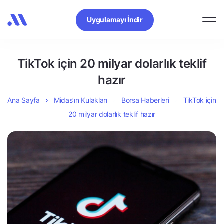
Uygulamayı İndir
TikTok için 20 milyar dolarlık teklif
hazır
Ana Sayfa
Midas’ın Kulakları
Borsa Haberleri
TikTok için
20 milyar dolarlık teklif hazır