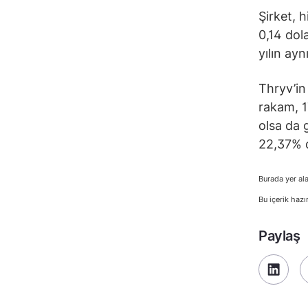
Şirket, 
0,14 dol
yılın ay
Thryv’in 
rakam, 1
olsa da 
22,37% d
Burada yer ala
Bu içerik hazı
Paylaş