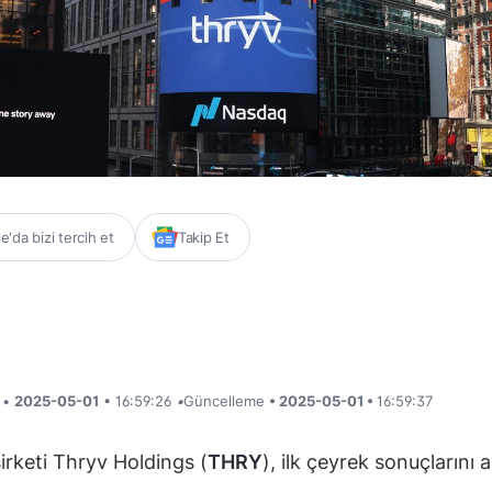
'da bizi tercih et
Takip Et
i •
2025-05-01
• 16:59:26
•
Güncelleme
• 2025-05-01 •
16:59:37
şirketi Thryv Holdings (
THRY
), ilk çeyrek sonuçlarını a