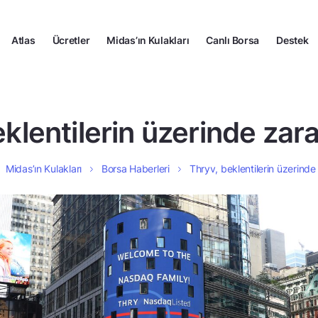
Atlas
Ücretler
Midas’ın Kulakları
Canlı Borsa
Destek
klentilerin üzerinde zara
Midas’ın Kulakları
Borsa Haberleri
Thryv, beklentilerin üzerinde 