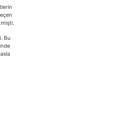
tlerin
Geçen
mişti.
i. Bu
rinde
asla