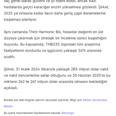
İlaç genel olarak güvenli ve iyi tolere edildi, ancak bazı
hastalarda geçici karaciğer enzim yükselmesi gözlendi. Şirket,
2025 yılı ortasına kadar ilacın daha geniş çaplı denemelerine
başlamayı planlıyor.
Aynı zamanda Third Harmonic Bio, hissedar değerini en üst
düzeye çıkarmak için stratejik bir inceleme süreci başlattığını
duyurdu. Bu kapsamda, THB335 dışındaki tüm araştırma
faaliyetlerini durdurdu ve işgücünü yaklaşık 50% oranında
azalttı.
Şirket, 31 Aralık 2024 itibarıyla yaklaşık 285 milyon dolar nakit
ve nakit benzerlerine sahip olduğunu ve 30 Haziran 2025’te bu
miktarın 262 ile 267 milyon dolar arasında olmasını beklediğini
açıkladı.
Burada yer alan bilgiler yatırım tavsiyesi içermez. Bilgi için:
Midas Sorumluluk
Beyanı
Bu içerik hazırlanırken faydalanılan kaynak:
Benzinga