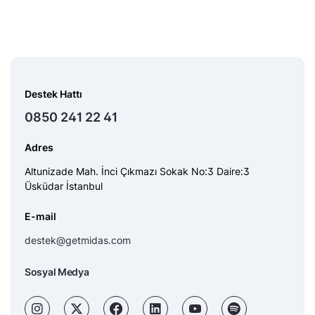
Destek Hattı
0850 241 22 41
Adres
Altunizade Mah. İnci Çıkmazı Sokak No:3 Daire:3
Üsküdar İstanbul
E-mail
destek@getmidas.com
Sosyal Medya