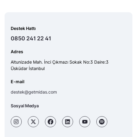
Destek Hattı
0850 241 22 41
Adres
Altunizade Mah. İnci Çıkmazı Sokak No:3 Daire:3
Üsküdar İstanbul
E-mail
destek@getmidas.com
Sosyal Medya