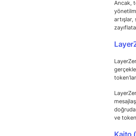
Ancak, to
yönetilm
artışlar,
zayıflatab
Layer
LayerZer
gerçekle
token’la
LayerZero
mesajlaş
doğrudan 
ve token
Kaito 