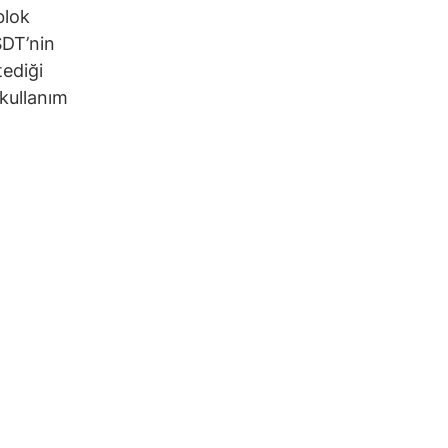
blok
SDT’nin
tediği
 kullanım