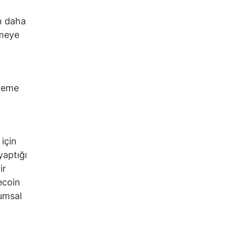
n daha
rmeye
öneme
için
yaptığı
ir
lecoin
rumsal