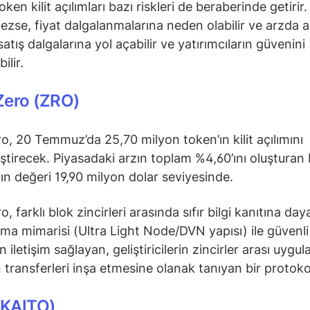
ken kilit açılımları bazı riskleri de beraberinde getirir.
ezse, fiyat dalgalanmalarına neden olabilir ve arzda a
 satış dalgalarına yol açabilir ve yatırımcıların güvenini
ilir.
Zero (ZRO)
o, 20 Temmuz’da 25,70 milyon token’ın kilit açılımını
ştirecek. Piyasadaki arzın toplam %4,60’ını oluşturan
rın değeri 19,90 milyon dolar seviyesinde.
, farklı blok zincirleri arasında sıfır bilgi kanıtına d
ma mimarisi (Ultra Light Node/DVN yapısı) ile güvenli
iletişim sağlayan, geliştiricilerin zincirler arası uygu
 transferleri inşa etmesine olanak tanıyan bir protoko
(KAITO)