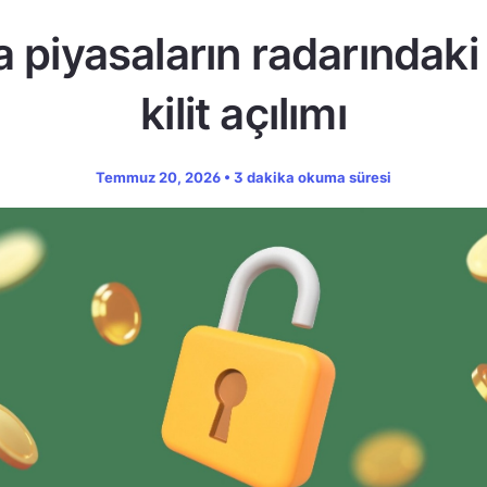
a piyasaların radarındaki
kilit açılımı
Temmuz 20, 2026 • 3 dakika okuma süresi