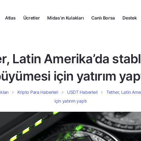
Atlas
Ücretler
Midas’ın Kulakları
Canlı Borsa
Destek
r, Latin Amerika’da stab
üyümesi için yatırım yap
kları
Kripto Para Haberleri
USDT Haberleri
Tether, Latin Ame
için yatırım yaptı