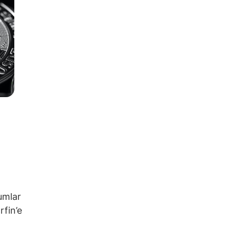
umlar
rfin’e