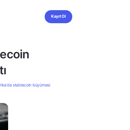
Kayıt Ol
lecoin
tı
rika’da stablecoin büyümesi