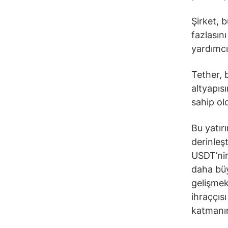
Şirket, 
fazlasını
yardımcı
Tether, b
altyapısı
sahip o
Bu yatır
derinleş
USDT’nin
daha büy
gelişmekt
ihraççıs
katmanın