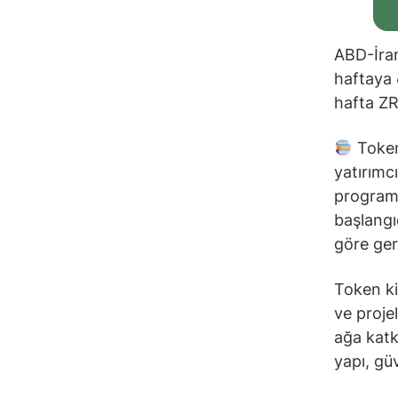
ABD-İran
haftaya 
hafta ZRO
Token 
yatırımcı
programa
başlangı
göre gerç
Token ki
ve proje
ağa katk
yapı, güv