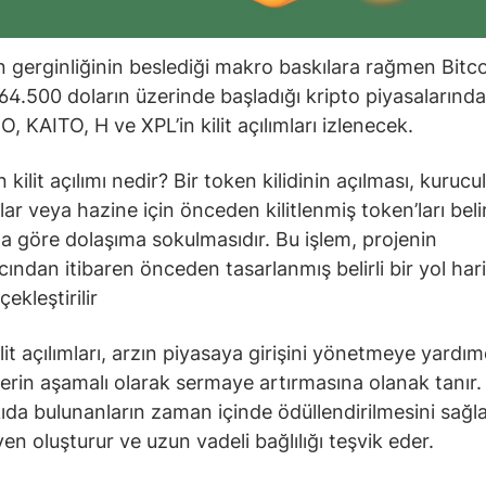
 gerginliğinin beslediği makro baskılara rağmen Bitco
64.500 doların üzerinde başladığı kripto piyasalarınd
, KAITO, H ve XPL’in kilit açılımları izlenecek.
kilit açılımı nedir? Bir token kilidinin açılması, kurucul
lar veya hazine için önceden kilitlenmiş token’ları belirl
 göre dolaşıma sokulmasıdır. Bu işlem, projenin
cından itibaren önceden tasarlanmış belirli bir yol har
ekleştirilir
lit açılımları, arzın piyasaya girişini yönetmeye yardım
lerin aşamalı olarak sermaye artırmasına olanak tanır.
ıda bulunanların zaman içinde ödüllendirilmesini sağla
en oluşturur ve uzun vadeli bağlılığı teşvik eder.