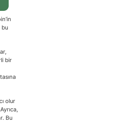
in’in
a bu
ar,
i bir
itasına
cı olur
 Ayrıca,
r. Bu