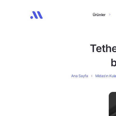
Ürünler
Tethe
b
Ana Sayfa
Midas’ın Kula