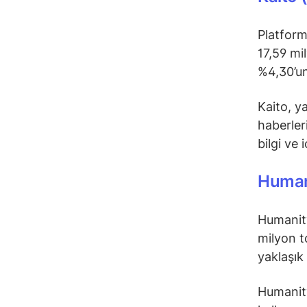
Platform
17,59 mi
%4,30’un
Kaito, y
haberleri
bilgi ve 
Human
Humanity
milyon to
yaklaşık
Humanity 