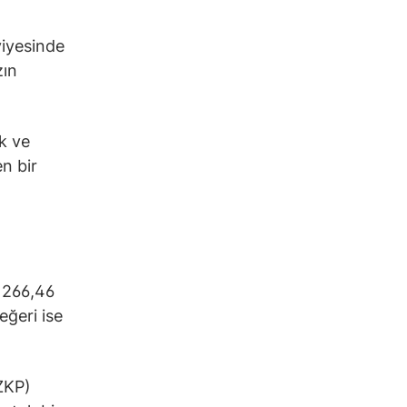
viyesinde
zın
k ve
en bir
 266,46
eğeri ise
(ZKP)