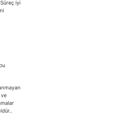
 Süreç iyi
ni
 bu
ayanmayan
 ve
lamalar
ldür..