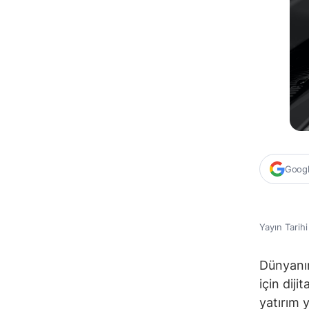
Google
Yayın Tarih
Dünyanın
için diji
yatırım 