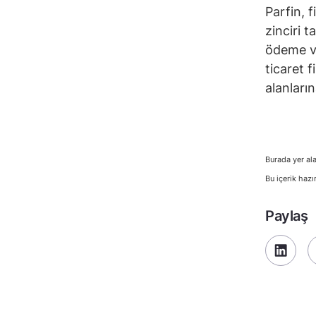
Parfin, 
zinciri 
ödeme va
ticaret 
alanları
Burada yer ala
Bu içerik hazı
Paylaş