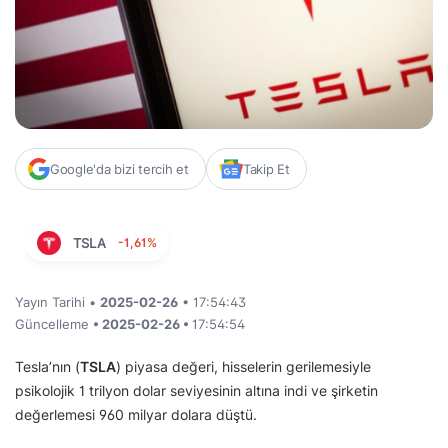
Google'da bizi tercih et
Takip Et
TSLA
-1,61%
Yayın Tarihi •
2025-02-26
• 17:54:43
Güncelleme
• 2025-02-26 •
17:54:54
Tesla’nın (
TSLA
) piyasa değeri, hisselerin gerilemesiyle
psikolojik 1 trilyon dolar seviyesinin altına indi ve şirketin
değerlemesi 960 milyar dolara düştü.