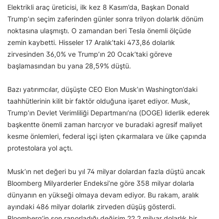
Elektrikli araç üreticisi, ilk kez 8 Kasım’da, Başkan Donald
Trump’ın seçim zaferinden günler sonra trilyon dolarlık dönüm
noktasına ulaşmıştı. O zamandan beri Tesla önemli ölçüde
zemin kaybetti. Hisseler 17 Aralık’taki 473,86 dolarlık
zirvesinden 36,0% ve Trump’ın 20 Ocak’taki göreve
başlamasından bu yana 28,59% düştü.
Bazı yatırımcılar, düşüşte CEO Elon Musk’ın Washington’daki
taahhütlerinin kilit bir faktör olduğuna işaret ediyor. Musk,
Trump’ın Devlet Verimliliği Departmanı’na (DOGE) liderlik ederek
başkentte önemli zaman harcıyor ve buradaki agresif maliyet
kesme önlemleri, federal işçi işten çıkarmalara ve ülke çapında
protestolara yol açtı.
Musk’ın net değeri bu yıl 74 milyar dolardan fazla düştü ancak
Bloomberg Milyarderler Endeksi’ne göre 358 milyar dolarla
dünyanın en yükseği olmaya devam ediyor. Bu rakam, aralık
ayındaki 486 milyar dolarlık zirveden düşüş gösterdi.
Bloomberg’in son raporladığı değişim 22,2 milyar dolarlık bir