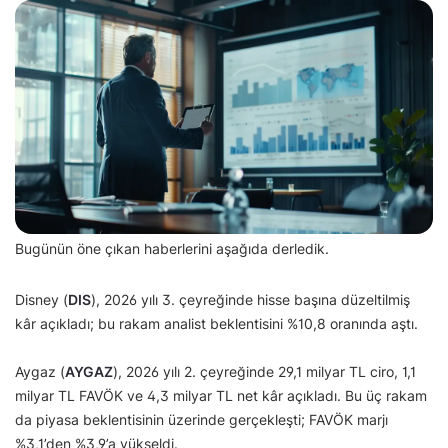
Bugünün öne çıkan haberlerini aşağıda derledik.
Disney (
DIS
), 2026 yılı 3. çeyreğinde hisse başına düzeltilmiş
kâr açıkladı; bu rakam analist beklentisini %10,8 oranında aştı.
Aygaz (
AYGAZ
), 2026 yılı 2. çeyreğinde 29,1 milyar TL ciro, 1,1
milyar TL FAVÖK ve 4,3 milyar TL net kâr açıkladı. Bu üç rakam
da piyasa beklentisinin üzerinde gerçekleşti; FAVÖK marjı
%3,1’den %3,9’a yükseldi.