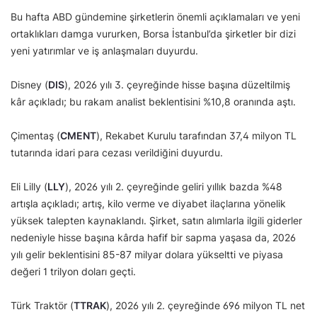
Bu hafta ABD gündemine şirketlerin önemli açıklamaları ve yeni
ortaklıkları damga vururken, Borsa İstanbul’da şirketler bir dizi
yeni yatırımlar ve iş anlaşmaları duyurdu.
Disney (
DIS
), 2026 yılı 3. çeyreğinde hisse başına düzeltilmiş
kâr açıkladı; bu rakam analist beklentisini %10,8 oranında aştı.
Çimentaş (
CMENT
), Rekabet Kurulu tarafından 37,4 milyon TL
tutarında idari para cezası verildiğini duyurdu.
Eli Lilly (
LLY
), 2026 yılı 2. çeyreğinde geliri yıllık bazda %48
artışla açıkladı; artış, kilo verme ve diyabet ilaçlarına yönelik
yüksek talepten kaynaklandı. Şirket, satın alımlarla ilgili giderler
nedeniyle hisse başına kârda hafif bir sapma yaşasa da, 2026
yılı gelir beklentisini 85-87 milyar dolara yükseltti ve piyasa
değeri 1 trilyon doları geçti.
Türk Traktör (
TTRAK
), 2026 yılı 2. çeyreğinde 696 milyon TL net