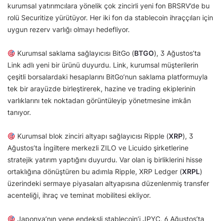
kurumsal yatırımcılara yönelik çok zincirli yeni fon BRSRV’de bu
rolü Securitize yürütüyor. Her iki fon da stablecoin ihraççıları için
uygun rezerv varlığı olmayı hedefliyor.
Kurumsal saklama sağlayıcısı BitGo (
BTGO
), 3 Ağustos’ta
Link adlı yeni bir ürünü duyurdu. Link, kurumsal müşterilerin
çeşitli borsalardaki hesaplarını BitGo’nun saklama platformuyla
tek bir arayüzde birleştirerek, hazine ve trading ekiplerinin
varlıklarını tek noktadan görüntüleyip yönetmesine imkân
tanıyor.
Kurumsal blok zinciri altyapı sağlayıcısı Ripple (
XRP
), 3
Ağustos’ta İngiltere merkezli ZILO ve Licuido şirketlerine
stratejik yatırım yaptığını duyurdu. Var olan iş birliklerini hisse
ortaklığına dönüştüren bu adımla Ripple, XRP Ledger (
XRPL
)
üzerindeki sermaye piyasaları altyapısına düzenlenmiş transfer
acenteliği, ihraç ve teminat mobilitesi ekliyor.
Japonya’nın yene endeksli stablecoin’i JPYC, 6 Ağustos’ta