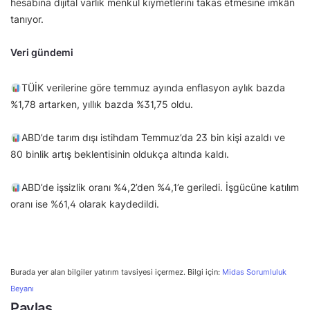
hesabına dijital varlık menkul kıymetlerini takas etmesine imkân
tanıyor.
Veri gündemi
TÜİK verilerine göre temmuz ayında enflasyon aylık bazda
%1,78 artarken, yıllık bazda %31,75 oldu.
ABD’de tarım dışı istihdam Temmuz’da 23 bin kişi azaldı ve
80 binlik artış beklentisinin oldukça altında kaldı.
ABD’de işsizlik oranı %4,2’den %4,1’e geriledi. İşgücüne katılım
oranı ise %61,4 olarak kaydedildi.
Burada yer alan bilgiler yatırım tavsiyesi içermez. Bilgi için:
Midas Sorumluluk
Beyanı
Paylaş