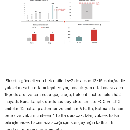
Şirketin güncellenen beklentileri 6-7 dolardan 13-15 dolar/varile
yükseltmesi bu ortamı teyit ediyor, ama ilk yarı ortalaması zaten
15,6 dolardı ve temmuzu güçlü açtı; beklenti muhtemelen hâlâ
ihtiyatlı. Buna karşılık dördüncü çeyrekte İzmit’te FCC ve LPG
üniteleri 12 hafta, platformer ve unifiner 6 hafta, Batman’da ham
petrol ve vakum üniteleri 4 hafta duracak. Marj yüksek kalsa
bile işlenecek hacim azalacağı için son çeyreğin katkısı ilk
yarıdaki tempoya yetişmeyebilir.