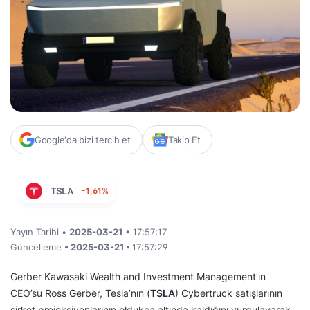
Google'da bizi tercih et
Takip Et
TSLA
-1,61%
Yayın Tarihi •
2025-03-21
• 17:57:17
Güncelleme
• 2025-03-21 •
17:57:29
Gerber Kawasaki Wealth and Investment Management’ın
CEO’su Ross Gerber, Tesla’nın (
TSLA
) Cybertruck satışlarının
şirket projeksiyonlarının oldukça altında kaldığını vurgulayarak