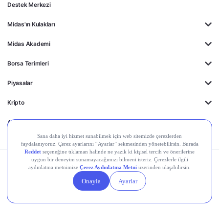
Destek Merkezi
Midas'ın Kulakları
Midas Akademi
Borsa Terimleri
Piyasalar
Kripto
Ayrıcalıklar
Kişisel Verilerin
Gizlilik
Yasal
Çerez
Korunması
Politikası
Duyurular
Ayarları
© 2026 Midas Finansal Teknolojiler A.Ş. Tüm hakları saklıdır.