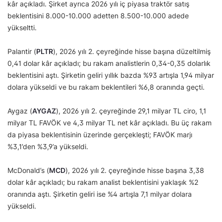
kâr açıkladı. Şirket ayrıca 2026 yılı iç piyasa traktör satış
beklentisini 8.000-10.000 adetten 8.500-10.000 adede
yükseltti.
Palantir (
PLTR
), 2026 yılı 2. çeyreğinde hisse başına düzeltilmiş
0,41 dolar kâr açıkladı; bu rakam analistlerin 0,34-0,35 dolarlık
beklentisini aştı. Şirketin geliri yıllık bazda %93 artışla 1,94 milyar
dolara yükseldi ve bu rakam beklentileri %6,8 oranında geçti.
Aygaz (
AYGAZ
), 2026 yılı 2. çeyreğinde 29,1 milyar TL ciro, 1,1
milyar TL FAVÖK ve 4,3 milyar TL net kâr açıkladı. Bu üç rakam
da piyasa beklentisinin üzerinde gerçekleşti; FAVÖK marjı
%3,1’den %3,9’a yükseldi.
McDonald’s (
MCD
), 2026 yılı 2. çeyreğinde hisse başına 3,38
dolar kâr açıkladı; bu rakam analist beklentisini yaklaşık %2
oranında aştı. Şirketin geliri ise %4 artışla 7,1 milyar dolara
yükseldi.