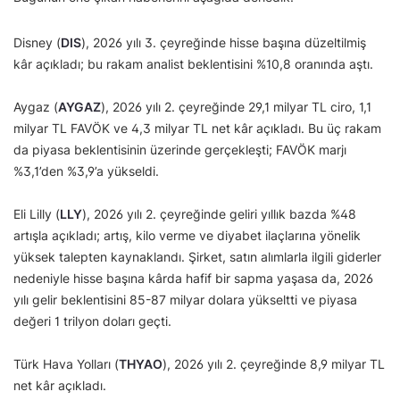
Disney (
DIS
), 2026 yılı 3. çeyreğinde hisse başına düzeltilmiş
kâr açıkladı; bu rakam analist beklentisini %10,8 oranında aştı.
Aygaz (
AYGAZ
), 2026 yılı 2. çeyreğinde 29,1 milyar TL ciro, 1,1
milyar TL FAVÖK ve 4,3 milyar TL net kâr açıkladı. Bu üç rakam
da piyasa beklentisinin üzerinde gerçekleşti; FAVÖK marjı
%3,1’den %3,9’a yükseldi.
Eli Lilly (
LLY
), 2026 yılı 2. çeyreğinde geliri yıllık bazda %48
artışla açıkladı; artış, kilo verme ve diyabet ilaçlarına yönelik
yüksek talepten kaynaklandı. Şirket, satın alımlarla ilgili giderler
nedeniyle hisse başına kârda hafif bir sapma yaşasa da, 2026
yılı gelir beklentisini 85-87 milyar dolara yükseltti ve piyasa
değeri 1 trilyon doları geçti.
Türk Hava Yolları (
THYAO
), 2026 yılı 2. çeyreğinde 8,9 milyar TL
net kâr açıkladı.