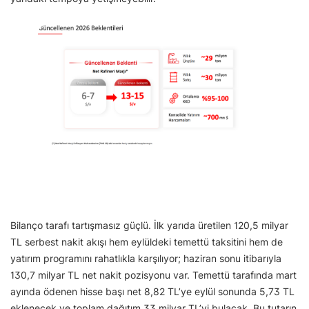
Bilanço tarafı tartışmasız güçlü. İlk yarıda üretilen 120,5 milyar
TL serbest nakit akışı hem eylüldeki temettü taksitini hem de
yatırım programını rahatlıkla karşılıyor; haziran sonu itibarıyla
130,7 milyar TL net nakit pozisyonu var. Temettü tarafında mart
ayında ödenen hisse başı net 8,82 TL’ye eylül sonunda 5,73 TL
eklenecek ve toplam dağıtım 33 milyar TL’yi bulacak. Bu tutarın