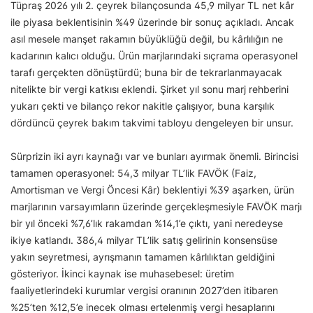
Tüpraş 2026 yılı 2. çeyrek bilançosunda 45,9 milyar TL net kâr
ile piyasa beklentisinin %49 üzerinde bir sonuç açıkladı. Ancak
asıl mesele manşet rakamın büyüklüğü değil, bu kârlılığın ne
kadarının kalıcı olduğu. Ürün marjlarındaki sıçrama operasyonel
tarafı gerçekten dönüştürdü; buna bir de tekrarlanmayacak
nitelikte bir vergi katkısı eklendi. Şirket yıl sonu marj rehberini
yukarı çekti ve bilanço rekor nakitle çalışıyor, buna karşılık
dördüncü çeyrek bakım takvimi tabloyu dengeleyen bir unsur.
Sürprizin iki ayrı kaynağı var ve bunları ayırmak önemli. Birincisi
tamamen operasyonel: 54,3 milyar TL’lik FAVÖK (Faiz,
Amortisman ve Vergi Öncesi Kâr) beklentiyi %39 aşarken, ürün
marjlarının varsayımların üzerinde gerçekleşmesiyle FAVÖK marjı
bir yıl önceki %7,6’lık rakamdan %14,1’e çıktı, yani neredeyse
ikiye katlandı. 386,4 milyar TL’lik satış gelirinin konsensüse
yakın seyretmesi, ayrışmanın tamamen kârlılıktan geldiğini
gösteriyor. İkinci kaynak ise muhasebesel: üretim
faaliyetlerindeki kurumlar vergisi oranının 2027’den itibaren
%25’ten %12,5’e inecek olması ertelenmiş vergi hesaplarını