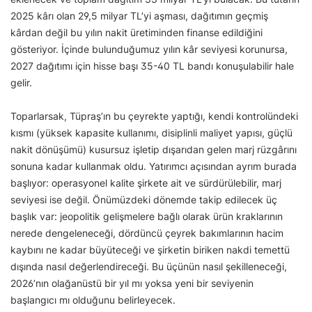
2025 kârı olan 29,5 milyar TL’yi aşması, dağıtımın geçmiş
kârdan değil bu yılın nakit üretiminden finanse edildiğini
gösteriyor. İçinde bulunduğumuz yılın kâr seviyesi korunursa,
2027 dağıtımı için hisse başı 35-40 TL bandı konuşulabilir hale
gelir.
Toparlarsak, Tüpraş’ın bu çeyrekte yaptığı, kendi kontrolündeki
kısmı (yüksek kapasite kullanımı, disiplinli maliyet yapısı, güçlü
nakit dönüşümü) kusursuz işletip dışarıdan gelen marj rüzgârını
sonuna kadar kullanmak oldu. Yatırımcı açısından ayrım burada
başlıyor: operasyonel kalite şirkete ait ve sürdürülebilir, marj
seviyesi ise değil. Önümüzdeki dönemde takip edilecek üç
başlık var: jeopolitik gelişmelere bağlı olarak ürün kraklarının
nerede dengeleneceği, dördüncü çeyrek bakımlarının hacim
kaybını ne kadar büyüteceği ve şirketin biriken nakdi temettü
dışında nasıl değerlendireceği. Bu üçünün nasıl şekilleneceği,
2026’nın olağanüstü bir yıl mı yoksa yeni bir seviyenin
başlangıcı mı olduğunu belirleyecek.