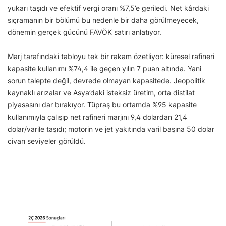
yukarı taşıdı ve efektif vergi oranı %7,5’e geriledi. Net kârdaki
sıçramanın bir bölümü bu nedenle bir daha görülmeyecek,
dönemin gerçek gücünü FAVÖK satırı anlatıyor.
Marj tarafındaki tabloyu tek bir rakam özetliyor: küresel rafineri
kapasite kullanımı %74,4 ile geçen yılın 7 puan altında. Yani
sorun talepte değil, devrede olmayan kapasitede. Jeopolitik
kaynaklı arızalar ve Asya’daki isteksiz üretim, orta distilat
piyasasını dar bırakıyor. Tüpraş bu ortamda %95 kapasite
kullanımıyla çalışıp net rafineri marjını 9,4 dolardan 21,4
dolar/varile taşıdı; motorin ve jet yakıtında varil başına 50 dolar
civarı seviyeler görüldü.