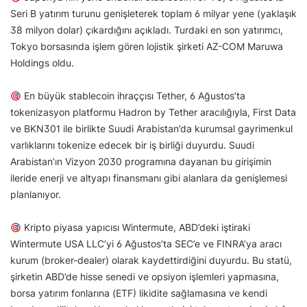
Seri B yatırım turunu genişleterek toplam 6 milyar yene (yaklaşık
38 milyon dolar) çıkardığını açıkladı. Turdaki en son yatırımcı,
Tokyo borsasında işlem gören lojistik şirketi AZ-COM Maruwa
Holdings oldu.
En büyük stablecoin ihraççısı Tether, 6 Ağustos’ta
tokenizasyon platformu Hadron by Tether aracılığıyla, First Data
ve BKN301 ile birlikte Suudi Arabistan’da kurumsal gayrimenkul
varlıklarını tokenize edecek bir iş birliği duyurdu. Suudi
Arabistan’ın Vizyon 2030 programına dayanan bu girişimin
ileride enerji ve altyapı finansmanı gibi alanlara da genişlemesi
planlanıyor.
Kripto piyasa yapıcısı Wintermute, ABD’deki iştiraki
Wintermute USA LLC’yi 6 Ağustos’ta SEC’e ve FINRA’ya aracı
kurum (broker-dealer) olarak kaydettirdiğini duyurdu. Bu statü,
şirketin ABD’de hisse senedi ve opsiyon işlemleri yapmasına,
borsa yatırım fonlarına (ETF) likidite sağlamasına ve kendi