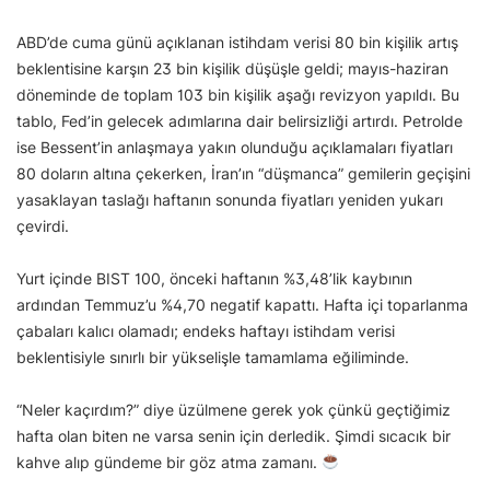
ABD’de cuma günü açıklanan istihdam verisi 80 bin kişilik artış
beklentisine karşın 23 bin kişilik düşüşle geldi; mayıs-haziran
döneminde de toplam 103 bin kişilik aşağı revizyon yapıldı. Bu
tablo, Fed’in gelecek adımlarına dair belirsizliği artırdı. Petrolde
ise Bessent’in anlaşmaya yakın olunduğu açıklamaları fiyatları
80 doların altına çekerken, İran’ın “düşmanca” gemilerin geçişini
yasaklayan taslağı haftanın sonunda fiyatları yeniden yukarı
çevirdi.
Yurt içinde BIST 100, önceki haftanın %3,48’lik kaybının
ardından Temmuz’u %4,70 negatif kapattı. Hafta içi toparlanma
çabaları kalıcı olamadı; endeks haftayı istihdam verisi
beklentisiyle sınırlı bir yükselişle tamamlama eğiliminde.
“Neler kaçırdım?” diye üzülmene gerek yok çünkü geçtiğimiz
hafta olan biten ne varsa senin için derledik. Şimdi sıcacık bir
kahve alıp gündeme bir göz atma zamanı.