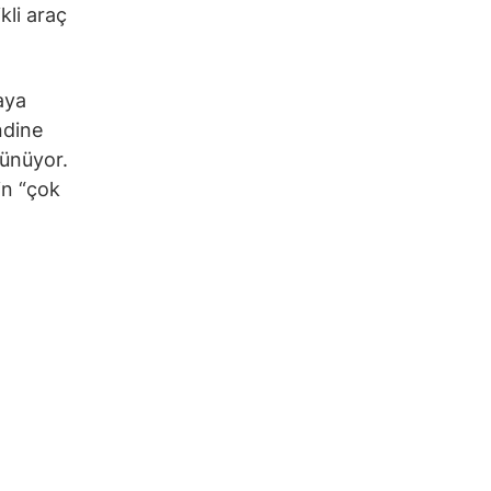
kli araç
aya
ndine
şünüyor.
in “çok