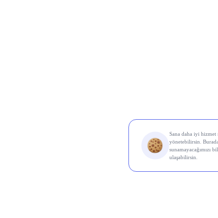
Borsa İ
Ereğl