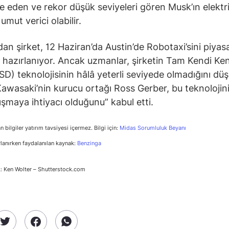
 eden ve rekor düşük seviyeleri gören Musk’ın elektri
 umut verici olabilir.
an şirket, 12 Haziran’da Austin’de Robotaxi’sini piyas
hazırlanıyor. Ancak uzmanlar, şirketin Tam Kendi Ke
SD) teknolojisinin hâlâ yeterli seviyede olmadığını dü
awasaki’nin kurucu ortağı Ross Gerber, bu teknolojin
lışmaya ihtiyacı olduğunu” kabul etti.
n bilgiler yatırım tavsiyesi içermez. Bilgi için:
Midas Sorumluluk Beyanı
rlanırken faydalanılan kaynak:
Benzinga
: Ken Wolter – Shutterstock.com