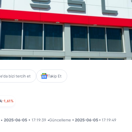
'da bizi tercih et
Takip Et
A
-1,61%
i •
2025-06-05
• 17:19:39
•
Güncelleme
• 2025-06-05 •
17:19:49