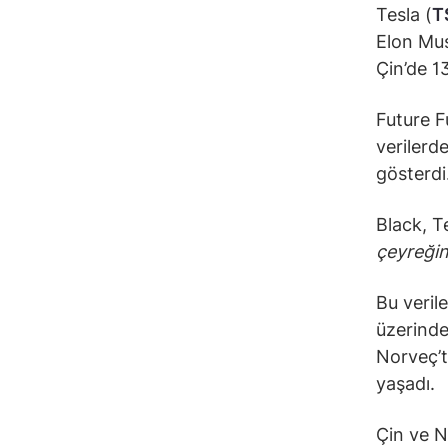
Tesla (
T
Elon Mus
Çin’de 1
Future F
verilerd
gösterdi
Black, T
çeyreğin
Bu verile
üzerinde
Norveç’t
yaşadı.
Çin ve N