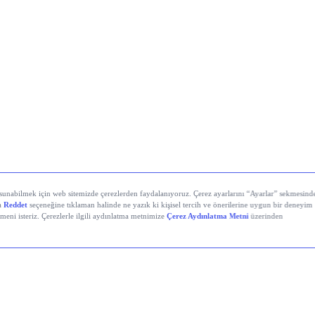
stanbul’da Bugün: Şirket Haberleri
i Demir Çelik (EREGL)