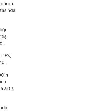
rdürdü.
ftasında
ığı
rtış
di.
e “
Bu,
ndı.
00’in
ıca
a artış
arla