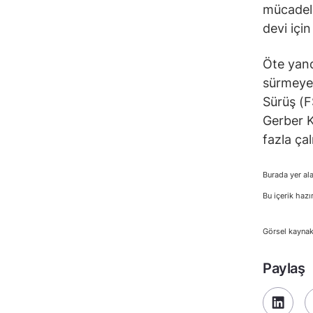
mücadele
devi için
Öte yand
sürmeye 
Sürüş (F
Gerber K
fazla ça
Burada yer ala
Bu içerik hazı
Görsel kaynak
Paylaş