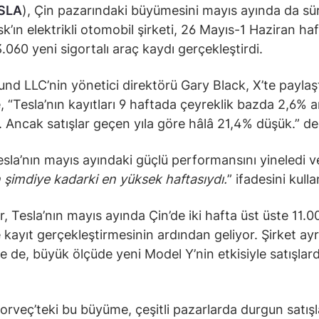
SLA
), Çin pazarındaki büyümesini mayıs ayında da sü
k’ın elektrikli otomobil şirketi, 26 Mayıs-1 Haziran ha
3.060 yeni sigortalı araç kaydı gerçekleştirdi.
und LLC’nin yönetici direktörü Gary Black, X’te paylaşt
e, “Tesla’nın kayıtları 9 haftada çeyreklik bazda 2,6% a
. Ancak satışlar geçen yıla göre hâlâ 21,4% düşük.” de
esla’nın mayıs ayındaki güçlü performansını yineledi v
 şimdiye kadarki en yüksek haftasıydı.
” ifadesini kulla
r, Tesla’nın mayıs ayında Çin’de iki hafta üst üste 11.0
 kayıt gerçekleştirmesinin ardından geliyor. Şirket ayr
e de, büyük ölçüde yeni Model Y’nin etkisiyle satışlard
orveç’teki bu büyüme, çeşitli pazarlarda durgun satışl