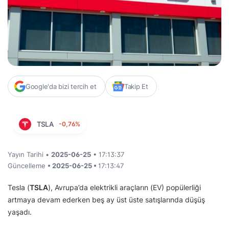
Google'da bizi tercih et
Takip Et
TSLA
-0,76%
Yayın Tarihi •
2025-06-25
• 17:13:37
Güncelleme
• 2025-06-25 •
17:13:47
Tesla (
TSLA
), Avrupa’da elektrikli araçların (EV) popülerliği
artmaya devam ederken beş ay üst üste satışlarında düşüş
yaşadı.