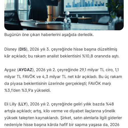
Bugünün öne çıkan haberlerini aşağıda derledik.
Disney (
DIS
), 2026 yılı 3. çeyreğinde hisse başına düzeltilmiş
kâr açıkladı; bu rakam analist beklentisini %10,8 oranında aştı.
Aygaz (
AYGAZ
), 2026 yılı 2. çeyreğinde 29,1 milyar TL ciro, 1,1
milyar TL FAVÖK ve 4,3 milyar TL net kâr açıkladı. Bu üç rakam
da piyasa beklentisinin üzerinde gerçekleşti; FAVÖK marjı
%3,1’den %3,9’a yükseldi.
Eli Lilly (
LLY
), 2026 yılı 2. çeyreğinde geliri yıllık bazda %48
artışla açıkladı; artış, kilo verme ve diyabet ilaçlarına yönelik
yüksek talepten kaynaklandı. Şirket, satın alımlarla ilgili giderler
nedeniyle hisse başına kârda hafif bir sapma yaşasa da, 2026