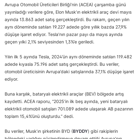
Avrupa Otomobil Üreticileri Birliği’nin (ACEA) çarşamba günü
yayınladığı verilere göre, Elon Musk’ın elektrikli araç devi mayıs
ayında 13.863 adet satış gerçekleştirdi. Bu rakam, geçen yılın
aynı döneminde satılan 19.227 adede göre yıllık bazda 27,9%
düşüşe işaret ediyor. Tesla’nın pazar payı da mayıs ayında
geçen yılki 2,1% seviyesinden 1,3%’e geriledi.
Yılın ilk 5 ayında Tesla, 2024’ün aynı döneminde satılan 119.482
adede kıyasla 75.196 adet satış gerçekleştirdi. Bu veriler,
otomobil üreticisinin Avrupa’daki satışlarında 37,1% düşüşe işaret
ediyor.
Buna karşılık, bataryalı elektrikli araçlar (BEV) bölgede artış
kaydetti. ACEA raporu, “2025’in ilk beş ayında, yeni bataryalı
elektrikli otomobil satışları 701.089 adede ulaşarak AB pazarının
toplam 15,4%’ünü oluşturdu.” dedi.
Bu veriler, Musk’ın şirketinin BYD (
BYDDY
) gibi rakiplerin
bölgedeki varlığını güçlendirmeye devam ettiği Avrupa’nın