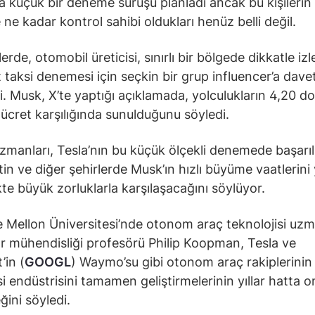
la küçük bir deneme sürüşü planladı ancak bu kişilerin
 ne kadar kontrol sahibi oldukları henüz belli değil.
rde, otomobil üreticisi, sınırlı bir bölgede dikkatle iz
t taksi denemesi için seçkin bir grup influencer’a dave
. Musk, X’te yaptığı açıklamada, yolculukların 4,20 dol
r ücret karşılığında sunulduğunu söyledi.
zmanları, Tesla’nın bu küçük ölçekli denemede başarıl
stin ve diğer şehirlerde Musk’ın hızlı büyüme vaatlerini
te büyük zorluklarla karşılaşacağını söylüyor.
 Mellon Üniversitesi’nde otonom araç teknolojisi uzm
ar mühendisliği profesörü Philip Koopman, Tesla ve
’in (
GOOGL
) Waymo’su gibi otonom araç rakiplerinin
i endüstrisini tamamen geliştirmelerinin yıllar hatta on
ğini söyledi.