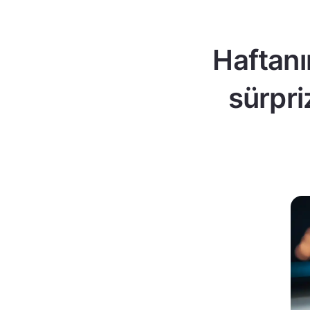
Haftanı
sürpri