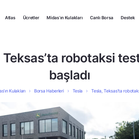
Atlas
Ücretler
Midas’ın Kulakları
Canlı Borsa
Destek
 Teksas’ta robotaksi tes
başladı
s’ın Kulakları
Borsa Haberleri
Tesla
Tesla, Teksas’ta robotaks