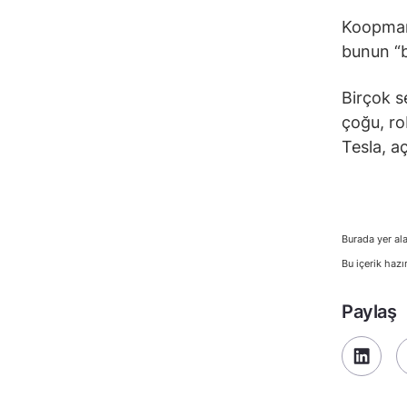
Koopman,
bunun “b
Birçok s
çoğu, ro
Tesla, a
Burada yer ala
Bu içerik hazı
Paylaş