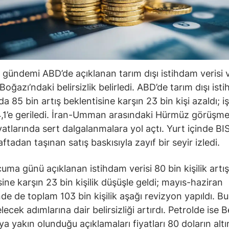
 gündemi ABD’de açıklanan tarım dışı istihdam verisi 
oğazı’ndaki belirsizlik belirledi. ABD’de tarım dışı ist
 85 bin artış beklentisine karşın 23 bin kişi azaldı; iş
,1’e geriledi. İran-Umman arasındaki Hürmüz görüşmel
iyatlarında sert dalgalanmalara yol açtı. Yurt içinde B
tadan taşınan satış baskısıyla zayıf bir seyir izledi.
uma günü açıklanan istihdam verisi 80 bin kişilik artış
sine karşın 23 bin kişilik düşüşle geldi; mayıs-haziran
e de toplam 103 bin kişilik aşağı revizyon yapıldı. Bu
lecek adımlarına dair belirsizliği artırdı. Petrolde ise 
a yakın olunduğu açıklamaları fiyatları 80 doların altı