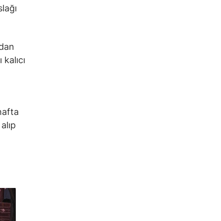
slağı
ndan
 kalıcı
hafta
alıp