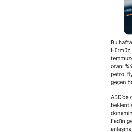
Bu hafta
Hürmüz B
temmuzda
oranı %4
petrol f
geçen haf
ABD’de c
beklenti
dönemind
Fed’in ge
anlaşmay