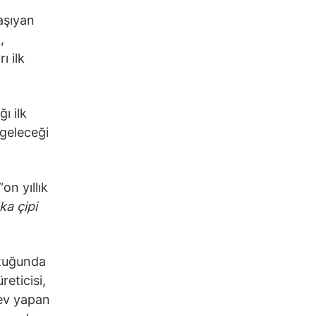
taşıyan
,
ı ilk
ı ilk
 geleceği
on yıllık
ka çipi
ltuğunda
eticisi,
rev yapan