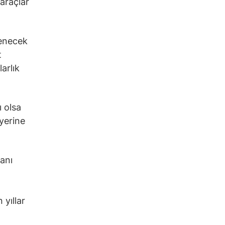
 araçlar
lenecek
t
arlık
ı olsa
 yerine
anı
 yıllar