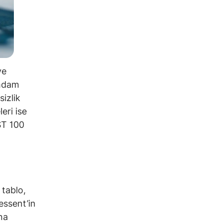
ve
ihdam
sizlik
eri ise
IST 100
 tablo,
Bessent’in
na