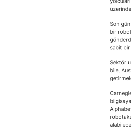
yolcular
üzerinde
Son günle
bir robo
gönderdi
sabit bi
Sektör u
bile, Au
getirmek
Carnegie
bilgisay
Alphabet
robotaks
alabilece