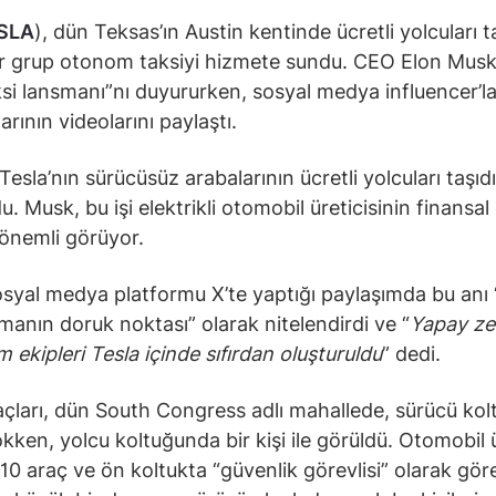
SLA
), dün Teksas’ın Austin kentinde ücretli yolcuları 
r grup otonom taksiyi hizmete sundu. CEO Elon Musk
si lansmanı”nı duyururken, sosyal medya influencer’lar
arının videolarını paylaştı.
Tesla’nın sürücüsüz arabalarının ücretli yolcuları taşıdığ
u. Musk, bu işi elektrikli otomobil üreticisinin finansal
 önemli görüyor.
syal medya platformu X’te yaptığı paylaşımda bu anı “
ışmanın doruk noktası” olarak nitelendirdi ve “
Yapay ze
m ekipleri Tesla içinde sıfırdan oluşturuldu
” dedi.
açları, dün South Congress adlı mahallede, sürücü ko
kken, yolcu koltuğunda bir kişi ile görüldü. Otomobil ür
 10 araç ve ön koltukta “güvenlik görevlisi” olarak gö