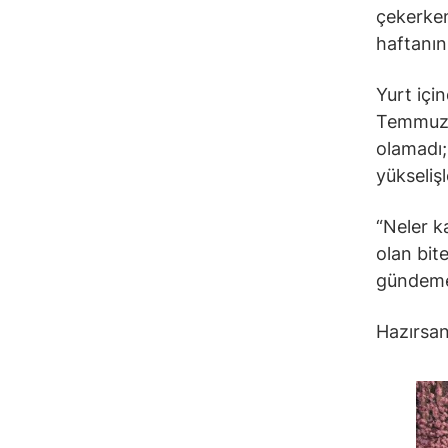
çekerken
haftanın
Yurt içi
Temmuz’u
olamadı; 
yükseliş
“Neler k
olan bite
gündeme
Hazırsan