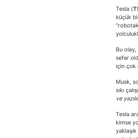
Tesla (
T
küçük bi
“robotak
yolculukl
Bu olay, 
sefer old
için çok
Musk, so
sıkı çal
ve yazılı
Tesla ar
kimse yo
yaklaşık