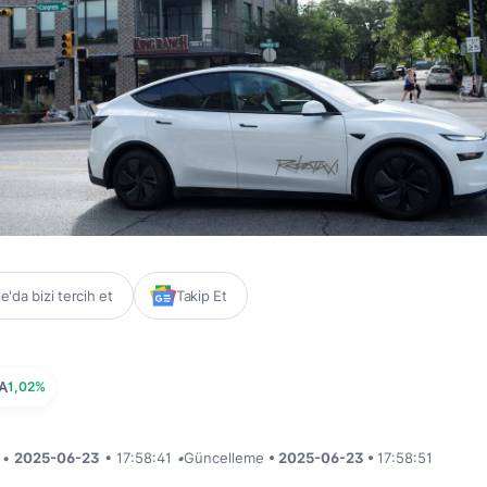
'da bizi tercih et
Takip Et
A
1,02%
i •
2025-06-23
• 17:58:41
•
Güncelleme
• 2025-06-23 •
17:58:51