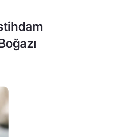
istihdam
 Boğazı