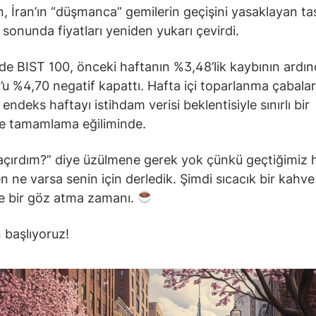
, İran’ın “düşmanca” gemilerin geçişini yasaklayan ta
 sonunda fiyatları yeniden yukarı çevirdi.
nde BIST 100, önceki haftanın %3,48’lik kaybının ardı
 %4,70 negatif kapattı. Hafta içi toparlanma çabaları
endeks haftayı istihdam verisi beklentisiyle sınırlı bir
le tamamlama eğiliminde.
açırdım?” diye üzülmene gerek yok çünkü geçtiğimiz 
n ne varsa senin için derledik. Şimdi sıcacık bir kahve 
 bir göz atma zamanı.
 başlıyoruz!