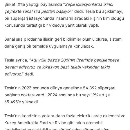
Şirket, X’te yaptığı paylaşımda “
Seçili lokasyonlarda ikinci
çeyrekte sanal sıra pilotları başlıyor.
” dedi. Tesla bu açıklamayı,
bir süperşarj istasyonunda insanların sıradaki kişinin kim olduğu
konusunda tartıştığı bir videoya yanıt olarak yaptı.
Sanal sıra pilotlarına ilişkin geri bildirimler olumlu olursa, sistem
daha geniş bir temelde uygulamaya konulacak.
Tesla ayrıca, “
Ağı yıllık bazda 20%’nin üzerinde genişletmeye
devam ediyoruz ve lokasyon bazlı talebi yakından takip
ediyoruz.
” dedi.
Tesla’nın 2023 sonunda dünya genelinde 54.892 süperşarj
bağlantı noktası vardı. 2024 sonunda bu sayı 19% artışla
65.495’e yükseldi.
Tesla’nın kendisinin yollara daha fazla elektrikli araç eklemesi ve
Kuzey Amerika’da Ford ve Rivian gibi rakip otomobil
üreticilerinden elektrikli araç sürücülerine süperşarj ağını