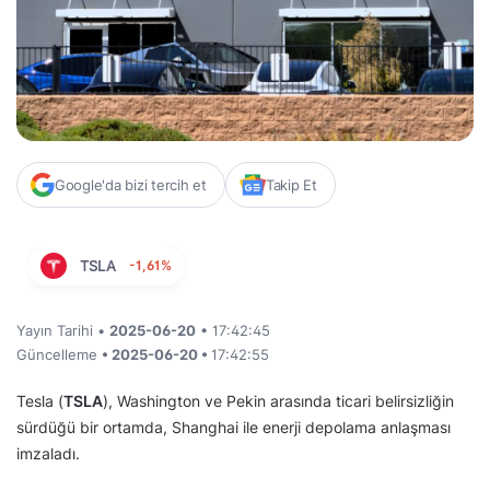
Google'da bizi tercih et
Takip Et
TSLA
-1,61%
Yayın Tarihi •
2025-06-20
• 17:42:45
Güncelleme
• 2025-06-20 •
17:42:55
Tesla (
TSLA
), Washington ve Pekin arasında ticari belirsizliğin
sürdüğü bir ortamda, Shanghai ile enerji depolama anlaşması
imzaladı.