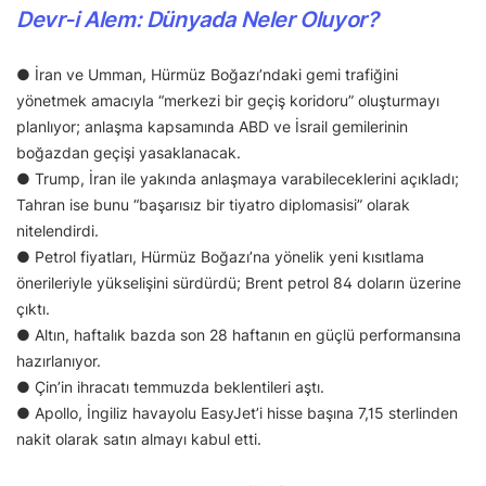
Devr-i Alem: Dünyada Neler Oluyor?
● İran ve Umman, Hürmüz Boğazı’ndaki gemi trafiğini
yönetmek amacıyla “merkezi bir geçiş koridoru” oluşturmayı
planlıyor; anlaşma kapsamında ABD ve İsrail gemilerinin
boğazdan geçişi yasaklanacak.
● Trump, İran ile yakında anlaşmaya varabileceklerini açıkladı;
Tahran ise bunu “başarısız bir tiyatro diplomasisi” olarak
nitelendirdi.
● Petrol fiyatları, Hürmüz Boğazı’na yönelik yeni kısıtlama
önerileriyle yükselişini sürdürdü; Brent petrol 84 doların üzerine
çıktı.
● Altın, haftalık bazda son 28 haftanın en güçlü performansına
hazırlanıyor.
● Çin’in ihracatı temmuzda beklentileri aştı.
● Apollo, İngiliz havayolu EasyJet’i hisse başına 7,15 sterlinden
nakit olarak satın almayı kabul etti.