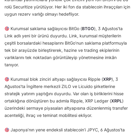
rolü Securitize yürütüyor. Her iki fon da stablecoin ihraççıları için
uygun rezerv varlığı olmayı hedefliyor.
Kurumsal saklama sağlayıcısı BitGo (
BTGO
), 3 Ağustos’ta
Link adlı yeni bir ürünü duyurdu. Link, kurumsal müşterilerin
çeşitli borsalardaki hesaplarını BitGo’nun saklama platformuyla
tek bir arayüzde birleştirerek, hazine ve trading ekiplerinin
varlıklarını tek noktadan görüntüleyip yönetmesine imkân
tanıyor.
Kurumsal blok zinciri altyapı sağlayıcısı Ripple (
XRP
), 3
Ağustos’ta İngiltere merkezli ZILO ve Licuido şirketlerine
stratejik yatırım yaptığını duyurdu. Var olan iş birliklerini hisse
ortaklığına dönüştüren bu adımla Ripple, XRP Ledger (
XRPL
)
üzerindeki sermaye piyasaları altyapısına düzenlenmiş transfer
acenteliği, ihraç ve teminat mobilitesi ekliyor.
Japonya’nın yene endeksli stablecoin’i JPYC, 6 Ağustos’ta