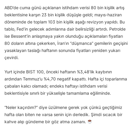
ABD’de cuma günü açıklanan istihdam verisi 80 bin kişilik artış
beklentisine karşın 23 bin kişilik düşüşle geldi; mayıs-haziran
döneminde de toplam 103 bin kişilik aşağı revizyon yapıldı. Bu
tablo, Fed’in gelecek adımlarına dair belirsizliği artırdı. Petrolde
ise Bessent’in anlaşmaya yakın olunduğu açıklamaları fiyatları
80 doların altına çekerken, İran’ın “düşmanca” gemilerin geçişini
yasaklayan taslağı haftanın sonunda fiyatları yeniden yukarı
çevirdi.
Yurt içinde BIST 100, önceki haftanın %3,48’lik kaybının
ardından Temmuz’u %4,70 negatif kapattı. Hafta içi toparlanma
çabaları kalıcı olamadı; endeks haftayı istihdam verisi
beklentisiyle sınırlı bir yükselişle tamamlama eğiliminde.
“Neler kaçırdım?” diye üzülmene gerek yok çünkü geçtiğimiz
hafta olan biten ne varsa senin için derledik. Şimdi sıcacık bir
kahve alıp gündeme bir göz atma zamanı.