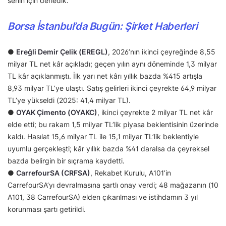
senin için derledik.
Borsa İstanbul’da Bugün: Şirket Haberleri
●
Ereğli Demir Çelik (EREGL)
, 2026’nın ikinci çeyreğinde 8,55
milyar TL net kâr açıkladı; geçen yılın aynı döneminde 1,3 milyar
TL kâr açıklanmıştı. İlk yarı net kârı yıllık bazda %415 artışla
8,93 milyar TL’ye ulaştı. Satış gelirleri ikinci çeyrekte 64,9 milyar
TL’ye yükseldi (2025: 41,4 milyar TL).
●
OYAK Çimento (OYAKC)
, ikinci çeyrekte 2 milyar TL net kâr
elde etti; bu rakam 1,5 milyar TL’lik piyasa beklentisinin üzerinde
kaldı. Hasılat 15,6 milyar TL ile 15,1 milyar TL’lik beklentiyle
uyumlu gerçekleşti; kâr yıllık bazda %41 daralsa da çeyreksel
bazda belirgin bir sıçrama kaydetti.
●
CarrefourSA (CRFSA)
, Rekabet Kurulu, A101’in
CarrefourSA’yı devralmasına şartlı onay verdi; 48 mağazanın (10
A101, 38 CarrefourSA) elden çıkarılması ve istihdamın 3 yıl
korunması şartı getirildi.