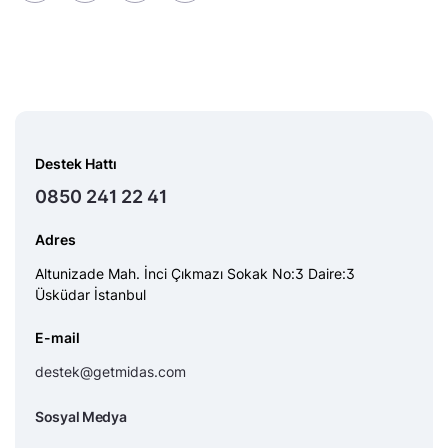
Destek Hattı
0850 241 22 41
Adres
Altunizade Mah. İnci Çıkmazı Sokak No:3 Daire:3
Üsküdar İstanbul
E-mail
destek@getmidas.com
Sosyal Medya