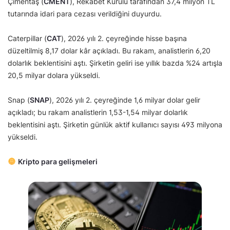
Çimentaş (
CMENT
), Rekabet Kurulu tarafından 37,4 milyon TL
tutarında idari para cezası verildiğini duyurdu.
Caterpillar (
CAT
), 2026 yılı 2. çeyreğinde hisse başına
düzeltilmiş 8,17 dolar kâr açıkladı. Bu rakam, analistlerin 6,20
dolarlık beklentisini aştı. Şirketin geliri ise yıllık bazda %24 artışla
20,5 milyar dolara yükseldi.
Snap (
SNAP
), 2026 yılı 2. çeyreğinde 1,6 milyar dolar gelir
açıkladı; bu rakam analistlerin 1,53-1,54 milyar dolarlık
beklentisini aştı. Şirketin günlük aktif kullanıcı sayısı 493 milyona
yükseldi.
Kripto para gelişmeleri