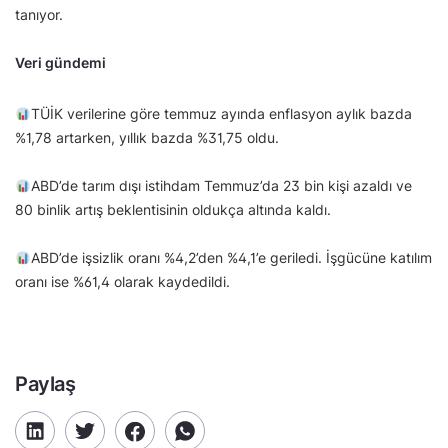
tanıyor.
Veri gündemi
TÜİK verilerine göre temmuz ayında enflasyon aylık bazda
%1,78 artarken, yıllık bazda %31,75 oldu.
ABD’de tarım dışı istihdam Temmuz’da 23 bin kişi azaldı ve
80 binlik artış beklentisinin oldukça altında kaldı.
ABD’de işsizlik oranı %4,2’den %4,1’e geriledi. İşgücüne katılım
oranı ise %61,4 olarak kaydedildi.
Paylaş