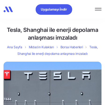
Uygulamayı İndir
Tesla, Shanghai ile enerji depolama
anlaşması imzaladı
Ana Sayfa
Midas’ın Kulakları
Borsa Haberleri
Tesla,
Shanghai ile enerji depolama anlaşması imzaladı