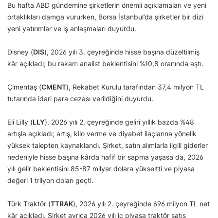
Bu hafta ABD gündemine şirketlerin önemli açıklamaları ve yeni
ortaklıkları damga vururken, Borsa İstanbul’da şirketler bir dizi
yeni yatırımlar ve iş anlaşmaları duyurdu.
Disney (
DIS
), 2026 yılı 3. çeyreğinde hisse başına düzeltilmiş
kâr açıkladı; bu rakam analist beklentisini %10,8 oranında aştı.
Çimentaş (
CMENT
), Rekabet Kurulu tarafından 37,4 milyon TL
tutarında idari para cezası verildiğini duyurdu.
Eli Lilly (
LLY
), 2026 yılı 2. çeyreğinde geliri yıllık bazda %48
artışla açıkladı; artış, kilo verme ve diyabet ilaçlarına yönelik
yüksek talepten kaynaklandı. Şirket, satın alımlarla ilgili giderler
nedeniyle hisse başına kârda hafif bir sapma yaşasa da, 2026
yılı gelir beklentisini 85-87 milyar dolara yükseltti ve piyasa
değeri 1 trilyon doları geçti.
Türk Traktör (
TTRAK
), 2026 yılı 2. çeyreğinde 696 milyon TL net
kâr açıkladı. Şirket ayrıca 2026 yılı iç piyasa traktör satış