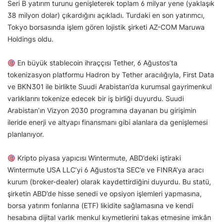
Seri B yatırım turunu genişleterek toplam 6 milyar yene (yaklaşık
38 milyon dolar) çıkardığını açıkladı. Turdaki en son yatırımcı,
Tokyo borsasında işlem gören lojistik şirketi AZ-COM Maruwa
Holdings oldu.
En büyük stablecoin ihraççısı Tether, 6 Ağustos’ta
tokenizasyon platformu Hadron by Tether aracılığıyla, First Data
ve BKN301 ile birlikte Suudi Arabistan’da kurumsal gayrimenkul
varlıklarını tokenize edecek bir iş birliği duyurdu. Suudi
Arabistan’ın Vizyon 2030 programına dayanan bu girişimin
ileride enerji ve altyapı finansmanı gibi alanlara da genişlemesi
planlanıyor.
Kripto piyasa yapıcısı Wintermute, ABD’deki iştiraki
Wintermute USA LLC’yi 6 Ağustos’ta SEC’e ve FINRA’ya aracı
kurum (broker-dealer) olarak kaydettirdiğini duyurdu. Bu statü,
şirketin ABD’de hisse senedi ve opsiyon işlemleri yapmasına,
borsa yatırım fonlarına (ETF) likidite sağlamasına ve kendi
hesabına dijital varlık menkul kıymetlerini takas etmesine imkân