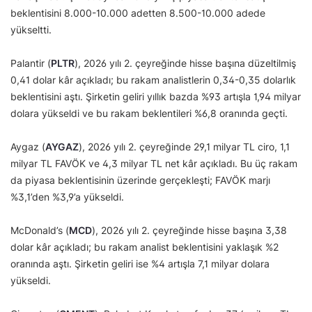
beklentisini 8.000-10.000 adetten 8.500-10.000 adede
yükseltti.
Palantir (
PLTR
), 2026 yılı 2. çeyreğinde hisse başına düzeltilmiş
0,41 dolar kâr açıkladı; bu rakam analistlerin 0,34-0,35 dolarlık
beklentisini aştı. Şirketin geliri yıllık bazda %93 artışla 1,94 milyar
dolara yükseldi ve bu rakam beklentileri %6,8 oranında geçti.
Aygaz (
AYGAZ
), 2026 yılı 2. çeyreğinde 29,1 milyar TL ciro, 1,1
milyar TL FAVÖK ve 4,3 milyar TL net kâr açıkladı. Bu üç rakam
da piyasa beklentisinin üzerinde gerçekleşti; FAVÖK marjı
%3,1’den %3,9’a yükseldi.
McDonald’s (
MCD
), 2026 yılı 2. çeyreğinde hisse başına 3,38
dolar kâr açıkladı; bu rakam analist beklentisini yaklaşık %2
oranında aştı. Şirketin geliri ise %4 artışla 7,1 milyar dolara
yükseldi.