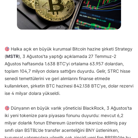
Halka açık en büyük kurumsal Bitcoin hazine şirketi Strategy
(
MSTR
), 3 Ağustos’ta yaptığı açıklamada 27 Temmuz-2
Ağustos haftasında 1.638 BTC’yi ortalama 63.957 dolardan,
toplam 104,7 milyon dolara sattığını duyurdu. Gelir, STRC hisse
senedi temettülerini ve geri alımlarını finanse etmede
kullanılırken, şirketin BTC hazinesi 842.138 BTC’ye, dolar rezervi
ise 4 milyar dolara yükseldi.
Dünyanın en büyük varlık yöneticisi BlackRock, 3 Ağustos’ta
iki yeni tokenize para piyasası fonunu duyurdu: mevcut 6,2
milyar dolarlık fonun Ethereum üzerinde tokenize edilmiş pay
sınıfı olan BSTBL’de transfer acenteliğini BNY üstlenirken,
kurumsal yatırımcılara yönelik çok zincirli yeni fon BRSRV’de bu