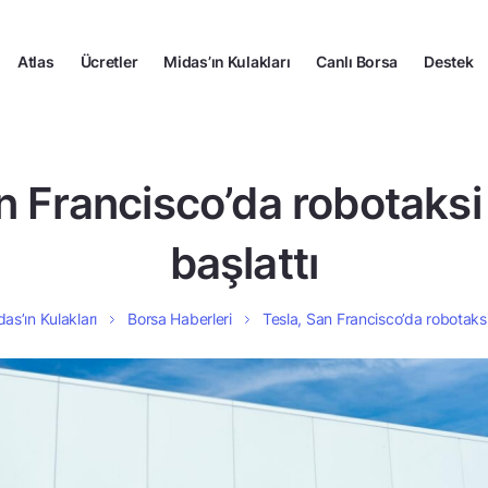
Atlas
Ücretler
Midas’ın Kulakları
Canlı Borsa
Destek
n Francisco’da robotaksi
başlattı
as’ın Kulakları
Borsa Haberleri
Tesla, San Francisco’da robotaksi