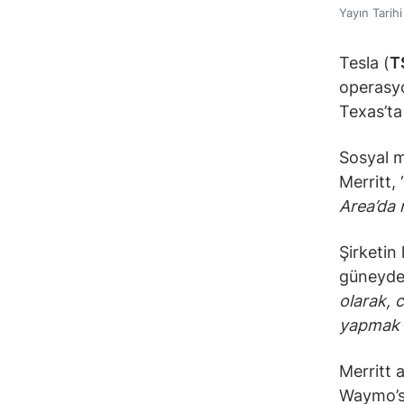
Yayın Tarih
Tesla (
T
operasyo
Texas’ta
Sosyal m
Merritt, 
Area’da 
Şirketin
güneyde 
olarak, 
yapmak y
Merritt 
Waymo’su