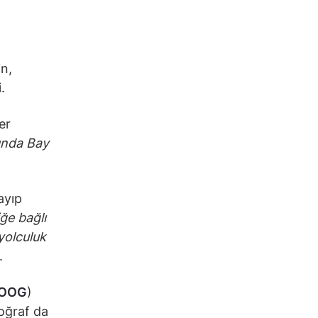
in,
.
er
ında Bay
ayıp
iğe bağlı
yolculuk
.
OOG
)
oğraf da