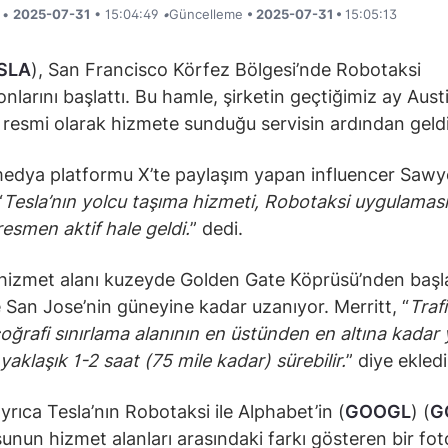
i •
2025-07-31
• 15:04:49
•
Güncelleme
• 2025-07-31 •
15:05:13
SLA
), San Francisco Körfez Bölgesi’nde Robotaksi
nlarını başlattı. Bu hamle, şirketin geçtiğimiz ay Aust
 resmi olarak hizmete sunduğu servisin ardından geldi
edya platformu X’te paylaşım yapan influencer Sawy
“
Tesla’nın yolcu taşıma hizmeti, Robotaksi uygulamas
resmen aktif hale geldi.
” dedi.
 hizmet alanı kuzeyde Golden Gate Köprüsü’nden başl
San Jose’nin güneyine kadar uzanıyor. Merritt, “
Traf
coğrafi sınırlama alanının en üstünden en altına kadar 
aklaşık 1-2 saat (75 mile kadar) sürebilir.
” diye ekledi
ayrıca Tesla’nın Robotaksi ile Alphabet’in (
GOOGL
) (
G
nun hizmet alanları arasındaki farkı gösteren bir fot