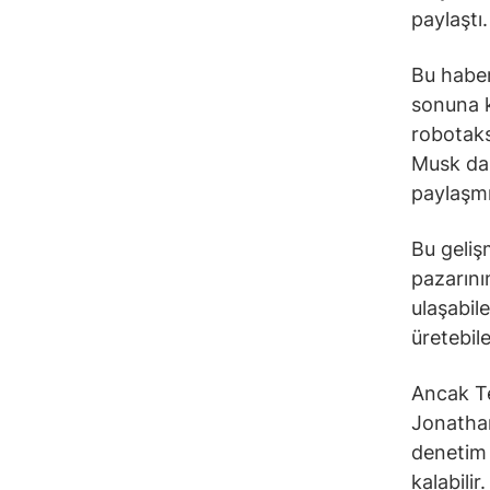
paylaştı.
Bu haber
sonuna k
robotaks
Musk dah
paylaşmı
Bu geli
pazarını
ulaşabil
üretebil
Ancak Te
Jonatha
denetim 
kalabilir.