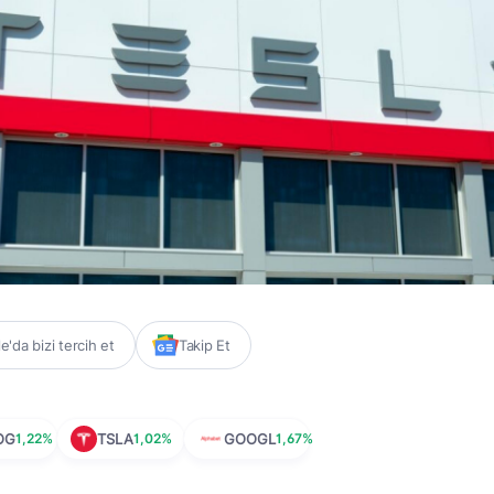
'da bizi tercih et
Takip Et
OG
1,22%
TSLA
1,02%
GOOGL
1,67%