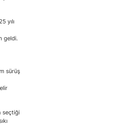
5 yılı
 geldi.
om sürüş
lir
 seçtiği
ıkı