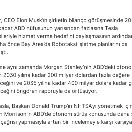
, CEO Elon Musk’ın şirketin bilanço görüşmesinde 202
adar ABD nüfusunun yarısından fazlasına Tesla
ileriyle hizmet verme hedefini paylaşmasının ardından
a önce Bay Area’da Robotaksi işletme planlarını da
ştı.
şme aynı zamanda Morgan Stanley’nin ABD’deki oton
n 2030 yılına kadar 200 milyar dolardan fazla değere
eceğini ve 2035 yılına kadar 400 milyar dolara kadar ge
eceğini öngören raporuyla da örtüşüyor.
sla, Başkan Donald Trump’ın NHTSA’yı yönetmek için
n Morrison’ın ABD’de otonom sürüş konusunda daha s
çağrısı yapmasıyla artan bir incelemeyle karşı karşıya