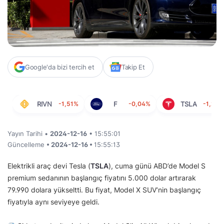
Google'da bizi tercih et
Takip Et
RIVN
-1,51%
F
-0,04%
TSLA
-1,21%
Yayın Tarihi •
2024-12-16
• 15:55:01
Güncelleme
• 2024-12-16 •
15:55:13
Elektrikli araç devi Tesla (
TSLA
), cuma günü ABD’de Model S
premium sedanının başlangıç fiyatını 5.000 dolar artırarak
79.990 dolara yükseltti. Bu fiyat, Model X SUV’nin başlangıç
fiyatıyla aynı seviyeye geldi.