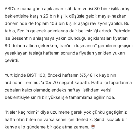
ABD’de cuma günü açıklanan istihdam verisi 80 bin kişilik artış
beklentisine karşın 23 bin kişilik düşüşle geldi; mayıs-haziran
döneminde de toplam 103 bin kişilik aşağı revizyon yapıldı. Bu
tablo, Fed’in gelecek adımlarına dair belirsizliği artırdı. Petrolde
ise Bessent’in anlaşmaya yakın olunduğu açıklamaları fiyatları
80 doların altına çekerken, İran’ın “düşmanca” gemilerin geçişini
yasaklayan taslağı haftanın sonunda fiyatları yeniden yukarı
çevirdi.
Yurt içinde BIST 100, önceki haftanın %3,48’lik kaybının
ardından Temmuz’u %4,70 negatif kapattı. Hafta içi toparlanma
çabaları kalıcı olamadı; endeks haftayı istihdam verisi
beklentisiyle sınırlı bir yükselişle tamamlama eğiliminde.
“Neler kaçırdım?” diye üzülmene gerek yok çünkü geçtiğimiz
hafta olan biten ne varsa senin için derledik. Şimdi sıcacık bir
kahve alıp gündeme bir göz atma zamanı.