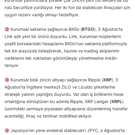
kurumsal yatırımcılara yönelik çok zincirli yeni fon BRSRV’de bu
rolü Securitize yürütüyor. Her iki fon da stablecoin ihraççıları için
uygun rezerv varlığı olmayı hedefliyor.
Kurumsal saklama sağlayıcısı BitGo (
BTGO
), 3 Ağustos’ta
Link adlı yeni bir ürünü duyurdu. Link, kurumsal müşterilerin
çeşitli borsalardaki hesaplarını BitGo’nun saklama platformuyla
tek bir arayüzde birleştirerek, hazine ve trading ekiplerinin
varlıklarını tek noktadan görüntüleyip yönetmesine imkân
tanıyor.
Kurumsal blok zinciri altyapı sağlayıcısı Ripple (
XRP
), 3
Ağustos’ta İngiltere merkezli ZILO ve Licuido şirketlerine
stratejik yatırım yaptığını duyurdu. Var olan iş birliklerini hisse
ortaklığına dönüştüren bu adımla Ripple, XRP Ledger (
XRPL
)
üzerindeki sermaye piyasaları altyapısına düzenlenmiş transfer
acenteliği, ihraç ve teminat mobilitesi ekliyor.
Japonya’nın yene endeksli stablecoin’i JPYC, 6 Ağustos’ta