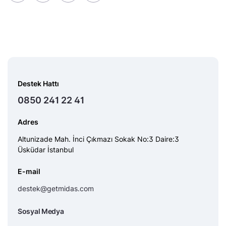
Destek Hattı
0850 241 22 41
Adres
Altunizade Mah. İnci Çıkmazı Sokak No:3 Daire:3
Üsküdar İstanbul
E-mail
destek@getmidas.com
Sosyal Medya