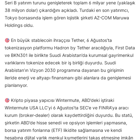
Seri B yatırım turunu genişleterek toplam 6 milyar yene (yaklaşık
38 milyon dolar) çıkardığını açıkladı. Turdaki en son yatırımcı,
Tokyo borsasında işlem gören lojistik şirketi AZ-COM Maruwa
Holdings oldu.
En büyük stablecoin ihraççısı Tether, 6 Ağustos’ta
tokenizasyon platformu Hadron by Tether aracılığıyla, First Data
ve BKN301 ile birlikte Suudi Arabistan’da kurumsal gayrimenkul
varlıklarını tokenize edecek bir iş birliği duyurdu. Suudi
Arabistan’ın Vizyon 2030 programına dayanan bu girişimin
ileride enerji ve altyapı finansmanı gibi alanlara da genişlemesi
planlanıyor.
Kripto piyasa yapıcısı Wintermute, ABD’deki iştiraki
Wintermute USA LLC’yi 6 Ağustos’ta SEC’e ve FINRA’ya aracı
kurum (broker-dealer) olarak kaydettirdiğini duyurdu. Bu statü,
şirketin ABD’de hisse senedi ve opsiyon işlemleri yapmasına,
borsa yatırım fonlarına (ETF) likidite sağlamasına ve kendi
hesabına dijital varlık menkul kıymetlerini takas etmesine imkân