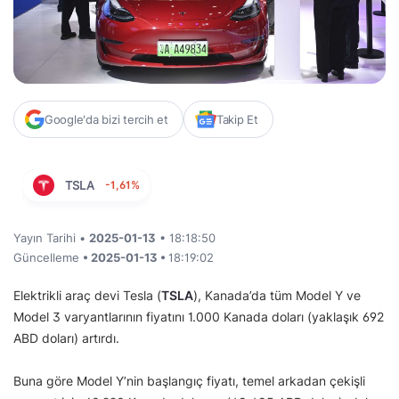
Google'da bizi tercih et
Takip Et
TSLA
-1,61%
Yayın Tarihi •
2025-01-13
• 18:18:50
Güncelleme
• 2025-01-13 •
18:19:02
Elektrikli araç devi Tesla (
TSLA
), Kanada’da tüm Model Y ve
Model 3 varyantlarının fiyatını 1.000 Kanada doları (yaklaşık 692
ABD doları) artırdı.
Buna göre Model Y’nin başlangıç fiyatı, temel arkadan çekişli