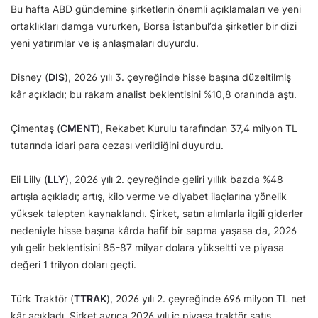
Bu hafta ABD gündemine şirketlerin önemli açıklamaları ve yeni
ortaklıkları damga vururken, Borsa İstanbul’da şirketler bir dizi
yeni yatırımlar ve iş anlaşmaları duyurdu.
Disney (
DIS
), 2026 yılı 3. çeyreğinde hisse başına düzeltilmiş
kâr açıkladı; bu rakam analist beklentisini %10,8 oranında aştı.
Çimentaş (
CMENT
), Rekabet Kurulu tarafından 37,4 milyon TL
tutarında idari para cezası verildiğini duyurdu.
Eli Lilly (
LLY
), 2026 yılı 2. çeyreğinde geliri yıllık bazda %48
artışla açıkladı; artış, kilo verme ve diyabet ilaçlarına yönelik
yüksek talepten kaynaklandı. Şirket, satın alımlarla ilgili giderler
nedeniyle hisse başına kârda hafif bir sapma yaşasa da, 2026
yılı gelir beklentisini 85-87 milyar dolara yükseltti ve piyasa
değeri 1 trilyon doları geçti.
Türk Traktör (
TTRAK
), 2026 yılı 2. çeyreğinde 696 milyon TL net
kâr açıkladı. Şirket ayrıca 2026 yılı iç piyasa traktör satış