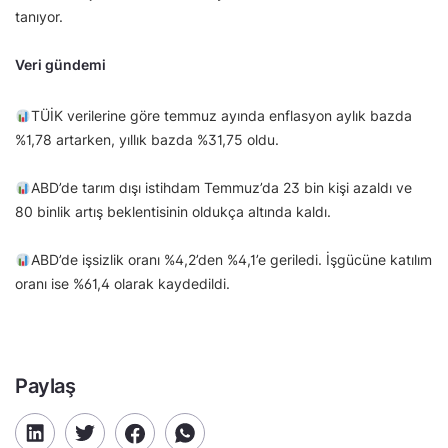
tanıyor.
Veri gündemi
TÜİK verilerine göre temmuz ayında enflasyon aylık bazda
%1,78 artarken, yıllık bazda %31,75 oldu.
ABD’de tarım dışı istihdam Temmuz’da 23 bin kişi azaldı ve
80 binlik artış beklentisinin oldukça altında kaldı.
ABD’de işsizlik oranı %4,2’den %4,1’e geriledi. İşgücüne katılım
oranı ise %61,4 olarak kaydedildi.
Paylaş