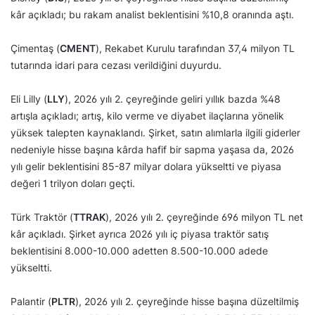
kâr açıkladı; bu rakam analist beklentisini %10,8 oranında aştı.
Çimentaş (
CMENT
), Rekabet Kurulu tarafından 37,4 milyon TL
tutarında idari para cezası verildiğini duyurdu.
Eli Lilly (
LLY
), 2026 yılı 2. çeyreğinde geliri yıllık bazda %48
artışla açıkladı; artış, kilo verme ve diyabet ilaçlarına yönelik
yüksek talepten kaynaklandı. Şirket, satın alımlarla ilgili giderler
nedeniyle hisse başına kârda hafif bir sapma yaşasa da, 2026
yılı gelir beklentisini 85-87 milyar dolara yükseltti ve piyasa
değeri 1 trilyon doları geçti.
Türk Traktör (
TTRAK
), 2026 yılı 2. çeyreğinde 696 milyon TL net
kâr açıkladı. Şirket ayrıca 2026 yılı iç piyasa traktör satış
beklentisini 8.000-10.000 adetten 8.500-10.000 adede
yükseltti.
Palantir (
PLTR
), 2026 yılı 2. çeyreğinde hisse başına düzeltilmiş