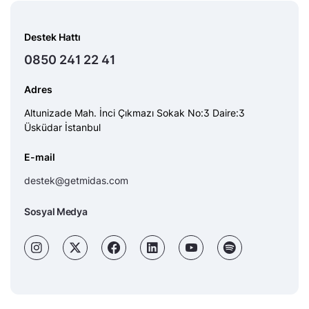
Destek Hattı
0850 241 22 41
Adres
Altunizade Mah. İnci Çıkmazı Sokak No:3 Daire:3
Üsküdar İstanbul
E-mail
destek@getmidas.com
Sosyal Medya