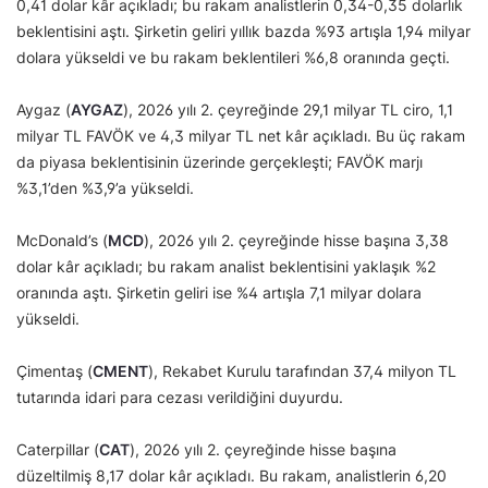
0,41 dolar kâr açıkladı; bu rakam analistlerin 0,34-0,35 dolarlık
beklentisini aştı. Şirketin geliri yıllık bazda %93 artışla 1,94 milyar
dolara yükseldi ve bu rakam beklentileri %6,8 oranında geçti.
Aygaz (
AYGAZ
), 2026 yılı 2. çeyreğinde 29,1 milyar TL ciro, 1,1
milyar TL FAVÖK ve 4,3 milyar TL net kâr açıkladı. Bu üç rakam
da piyasa beklentisinin üzerinde gerçekleşti; FAVÖK marjı
%3,1’den %3,9’a yükseldi.
McDonald’s (
MCD
), 2026 yılı 2. çeyreğinde hisse başına 3,38
dolar kâr açıkladı; bu rakam analist beklentisini yaklaşık %2
oranında aştı. Şirketin geliri ise %4 artışla 7,1 milyar dolara
yükseldi.
Çimentaş (
CMENT
), Rekabet Kurulu tarafından 37,4 milyon TL
tutarında idari para cezası verildiğini duyurdu.
Caterpillar (
CAT
), 2026 yılı 2. çeyreğinde hisse başına
düzeltilmiş 8,17 dolar kâr açıkladı. Bu rakam, analistlerin 6,20