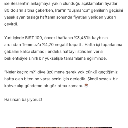
ise Bessent’in anlaşmaya yakın olunduğu açıklamaları fiyatları
80 doların altına çekerken, İran’ın “düşmanca” gemilerin geçişini
yasaklayan taslağı haftanın sonunda fiyatları yeniden yukarı
çevirdi.
Yurt içinde BIST 100, önceki haftanın %3,48’lik kaybının
ardından Temmuz’u %4,70 negatif kapattı. Hafta içi toparlanma
çabaları kalıcı olamadı; endeks haftayı istihdam verisi
beklentisiyle sınırlı bir yükselişle tamamlama eğiliminde.
“Neler kaçırdım?” diye üzülmene gerek yok çünkü geçtiğimiz
hafta olan biten ne varsa senin için derledik. Şimdi sıcacık bir
kahve alıp gündeme bir göz atma zamanı.
Hazırsan başlıyoruz!