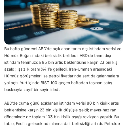
Bu hafta gündemi ABD’de açıklanan tarım dışı istihdam verisi ve
Hürmüz Boğazı’ndaki belirsizlik belirledi. ABD’de tarım dışı
istihdam temmuzda 85 bin artış beklentisine karşın 23 bin kişi
azaldı; işsizlik oranı %4,1’e geriledi. İran-Umman arasındaki
Hürmüz görüşmeleri ise petrol fiyatlarında sert dalgalanmalara
yol açtı. Yurt içinde BIST 100 geçen haftadan taşınan satış
baskısıyla zayıf bir seyir izledi.
ABD’de cuma günü açıklanan istihdam verisi 80 bin kişilik artış
beklentisine karşın 23 bin kişilik düşüşle geldi; mayıs-haziran
döneminde de toplam 103 bin kişilik aşağı revizyon yapıldı. Bu
tablo, Fed’in gelecek adımlarına dair belirsizliği artırdı. Petrolde