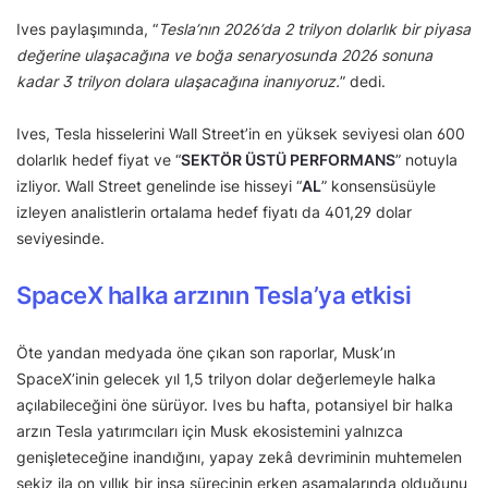
Ives paylaşımında, “
Tesla’nın 2026’da 2 trilyon dolarlık bir piyasa
değerine ulaşacağına ve boğa senaryosunda 2026 sonuna
kadar 3 trilyon dolara ulaşacağına inanıyoruz.
” dedi.
Ives, Tesla hisselerini Wall Street’in en yüksek seviyesi olan 600
dolarlık hedef fiyat ve “
SEKTÖR ÜSTÜ PERFORMANS
” notuyla
izliyor. Wall Street genelinde ise hisseyi “
AL
” konsensüsüyle
izleyen analistlerin ortalama hedef fiyatı da 401,29 dolar
seviyesinde.
SpaceX halka arzının Tesla’ya etkisi
Öte yandan medyada öne çıkan son raporlar, Musk’ın
SpaceX’inin gelecek yıl 1,5 trilyon dolar değerlemeyle halka
açılabileceğini öne sürüyor. Ives bu hafta, potansiyel bir halka
arzın Tesla yatırımcıları için Musk ekosistemini yalnızca
genişleteceğine inandığını, yapay zekâ devriminin muhtemelen
sekiz ila on yıllık bir inşa sürecinin erken aşamalarında olduğunu