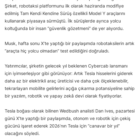
Şirket, robotaksi platformunu ilk olarak haziranda modifiye
edilmiş Tam Kendi Kendine Sürüş özellikli Model Y araçlarını
kullanarak piyasaya sürmüştü. İlk sürüşlerde ayrıca yolcu
koltuğunda bir insan “güvenlik gözetmeni” de yer alıyordu.
Musk, hafta sonu X’te yaptığı bir paylaşımda robotaksilerin artık
“araçta hiç yolcu olmadan” test edildiğini doğruladı.
Yatırımcılar, şirketin gelecek yıl beklenen Cybercab lansmanı
için iyimserleşiyor gibi görünüyor: Artık Tesla hisselerini giderek
daha az bir elektrikli araç üreticisi ve daha çok ölçeklenebilir,
tekrarlayan mobilite gelirlerini açığa çıkarma potansiyeline sahip
bir yazılım, robotik ve yapay zekâ devi olarak fiyatlıyorlar.
Tesla boğası olarak bilinen Wedbush analisti Dan Ives, pazartesi
günü X’te yaptığı bir paylaşımda, otonom ve robotik için çekiş
gücünü işaret ederek 2026’nın Tesla için “canavar bir yıl”
olacağını söyledi.