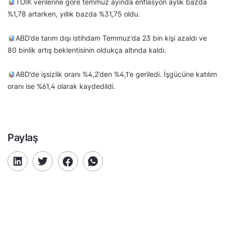
TÜİK verilerine göre temmuz ayında enflasyon aylık bazda
%1,78 artarken, yıllık bazda %31,75 oldu.
ABD’de tarım dışı istihdam Temmuz’da 23 bin kişi azaldı ve
80 binlik artış beklentisinin oldukça altında kaldı.
ABD’de işsizlik oranı %4,2’den %4,1’e geriledi. İşgücüne katılım
oranı ise %61,4 olarak kaydedildi.
Paylaş