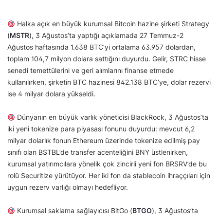
Halka açık en büyük kurumsal Bitcoin hazine şirketi Strategy
(
MSTR
), 3 Ağustos’ta yaptığı açıklamada 27 Temmuz-2
Ağustos haftasında 1.638 BTC’yi ortalama 63.957 dolardan,
toplam 104,7 milyon dolara sattığını duyurdu. Gelir, STRC hisse
senedi temettülerini ve geri alımlarını finanse etmede
kullanılırken, şirketin BTC hazinesi 842.138 BTC’ye, dolar rezervi
ise 4 milyar dolara yükseldi.
Dünyanın en büyük varlık yöneticisi BlackRock, 3 Ağustos’ta
iki yeni tokenize para piyasası fonunu duyurdu: mevcut 6,2
milyar dolarlık fonun Ethereum üzerinde tokenize edilmiş pay
sınıfı olan BSTBL’de transfer acenteliğini BNY üstlenirken,
kurumsal yatırımcılara yönelik çok zincirli yeni fon BRSRV’de bu
rolü Securitize yürütüyor. Her iki fon da stablecoin ihraççıları için
uygun rezerv varlığı olmayı hedefliyor.
Kurumsal saklama sağlayıcısı BitGo (
BTGO
), 3 Ağustos’ta