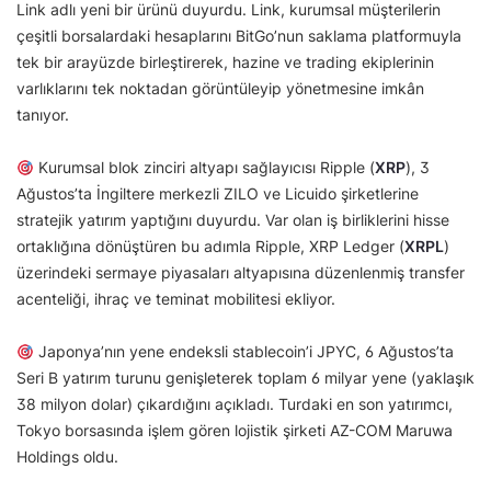
Link adlı yeni bir ürünü duyurdu. Link, kurumsal müşterilerin
çeşitli borsalardaki hesaplarını BitGo’nun saklama platformuyla
tek bir arayüzde birleştirerek, hazine ve trading ekiplerinin
varlıklarını tek noktadan görüntüleyip yönetmesine imkân
tanıyor.
Kurumsal blok zinciri altyapı sağlayıcısı Ripple (
XRP
), 3
Ağustos’ta İngiltere merkezli ZILO ve Licuido şirketlerine
stratejik yatırım yaptığını duyurdu. Var olan iş birliklerini hisse
ortaklığına dönüştüren bu adımla Ripple, XRP Ledger (
XRPL
)
üzerindeki sermaye piyasaları altyapısına düzenlenmiş transfer
acenteliği, ihraç ve teminat mobilitesi ekliyor.
Japonya’nın yene endeksli stablecoin’i JPYC, 6 Ağustos’ta
Seri B yatırım turunu genişleterek toplam 6 milyar yene (yaklaşık
38 milyon dolar) çıkardığını açıkladı. Turdaki en son yatırımcı,
Tokyo borsasında işlem gören lojistik şirketi AZ-COM Maruwa
Holdings oldu.