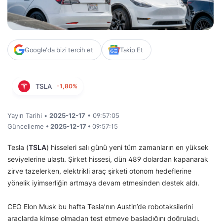
Google'da bizi tercih et
Takip Et
TSLA
-1,80%
Yayın Tarihi •
2025-12-17
• 09:57:05
Güncelleme
• 2025-12-17 •
09:57:15
Tesla (
TSLA
) hisseleri salı günü yeni tüm zamanların en yüksek
seviyelerine ulaştı. Şirket hissesi, dün 489 dolardan kapanarak
zirve tazelerken, elektrikli araç şirketi otonom hedeflerine
yönelik iyimserliğin artmaya devam etmesinden destek aldı.
CEO Elon Musk bu hafta Tesla’nın Austin’de robotaksilerini
araçlarda kimse olmadan test etmeye başladığını doğruladı.