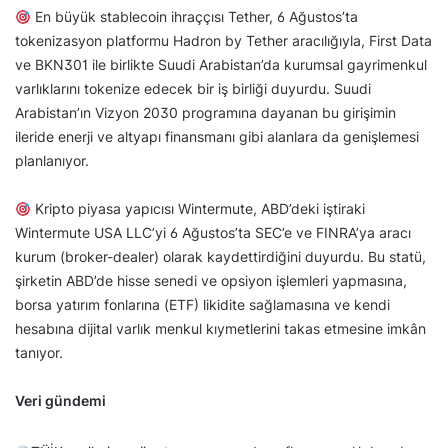
En büyük stablecoin ihraççısı Tether, 6 Ağustos’ta
tokenizasyon platformu Hadron by Tether aracılığıyla, First Data
ve BKN301 ile birlikte Suudi Arabistan’da kurumsal gayrimenkul
varlıklarını tokenize edecek bir iş birliği duyurdu. Suudi
Arabistan’ın Vizyon 2030 programına dayanan bu girişimin
ileride enerji ve altyapı finansmanı gibi alanlara da genişlemesi
planlanıyor.
Kripto piyasa yapıcısı Wintermute, ABD’deki iştiraki
Wintermute USA LLC’yi 6 Ağustos’ta SEC’e ve FINRA’ya aracı
kurum (broker-dealer) olarak kaydettirdiğini duyurdu. Bu statü,
şirketin ABD’de hisse senedi ve opsiyon işlemleri yapmasına,
borsa yatırım fonlarına (ETF) likidite sağlamasına ve kendi
hesabına dijital varlık menkul kıymetlerini takas etmesine imkân
tanıyor.
Veri gündemi