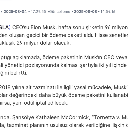
i •
2025-08-04
• 17:29:55
•
Güncelleme
• 2025-08-08 •
14:54:16
SLA
)
CEO’su Elon Musk, hafta sonu şirketin 96 milyon
den oluşan geçici bir ödeme paketi aldı. Hisse senetler
aklaşık 29 milyar dolar olacak.
aptığı açıklamada, ödeme paketinin Musk’ın CEO vey
li yönetici pozisyonunda kalması şartıyla iki yıl içinde
ni belirtti.
018 yılına ait tazminatı ile ilgili yasal mücadele, Musk’
olar değerindeki daha büyük ödeme paketini kullanabi
rsa, yeni ödül iptal edilecek.
ında, Şansölye Kathaleen McCormick, “Tornetta v. M
a, tazminat planının usulsüz olarak verildiğine ilişkin