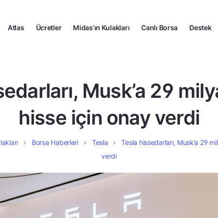
Atlas
Ücretler
Midas’ın Kulakları
Canlı Borsa
Destek
sedarları, Musk’a 29 milya
hisse için onay verdi
lakları
Borsa Haberleri
Tesla
Tesla hissedarları, Musk’a 29 mil
verdi