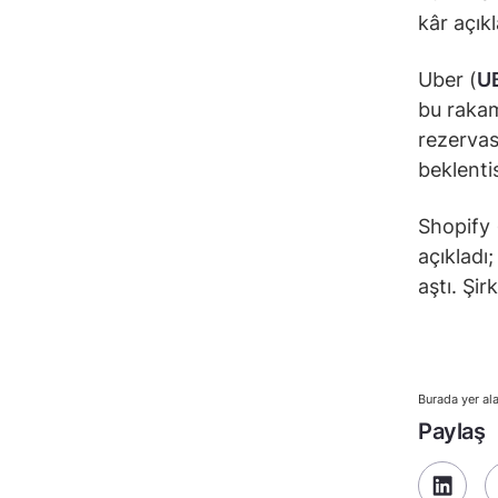
kâr açıkl
Uber (
U
bu rakam 
rezervas
beklentis
Shopify 
açıkladı
aştı. Şir
Burada yer ala
Paylaş