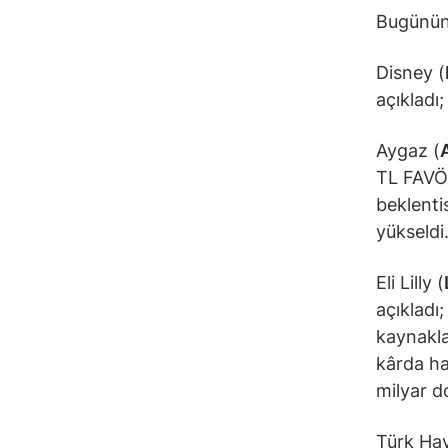
Bugünün 
Disney (
açıkladı
Aygaz (
TL FAVÖK
beklenti
yükseldi
Eli Lilly (
açıkladı;
kaynaklan
kârda ha
milyar do
Türk Hav