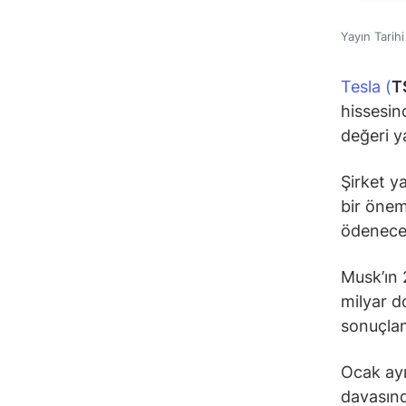
Yayın Tarih
Tesla (
T
hissesin
değeri y
Şirket y
bir önem
ödeneceği
Musk’ın 2
milyar d
sonuçlanı
Ocak ay
davasınd