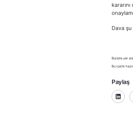
kararını
onaylamı
Dava şu
Burada yer ala
Bu içerik hazı
Paylaş