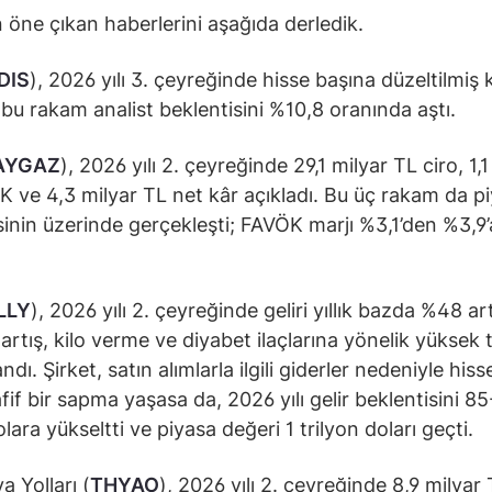
öne çıkan haberlerini aşağıda derledik.
DIS
), 2026 yılı 3. çeyreğinde hisse başına düzeltilmiş 
; bu rakam analist beklentisini %10,8 oranında aştı.
AYGAZ
), 2026 yılı 2. çeyreğinde 29,1 milyar TL ciro, 1,1
 ve 4,3 milyar TL net kâr açıkladı. Bu üç rakam da p
sinin üzerinde gerçekleşti; FAVÖK marjı %3,1’den %3,9’
.
LLY
), 2026 yılı 2. çeyreğinde geliri yıllık bazda %48 art
 artış, kilo verme ve diyabet ilaçlarına yönelik yüksek 
dı. Şirket, satın alımlarla ilgili giderler nedeniyle his
fif bir sapma yaşasa da, 2026 yılı gelir beklentisini 8
lara yükseltti ve piyasa değeri 1 trilyon doları geçti.
a Yolları (
THYAO
), 2026 yılı 2. çeyreğinde 8,9 milyar