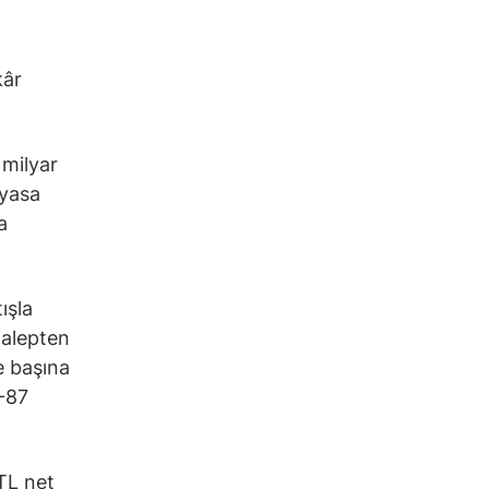
kâr
 milyar
iyasa
a
ışla
talepten
se başına
5-87
 TL net