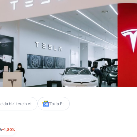
'da bizi tercih et
Takip Et
A
-1,80%