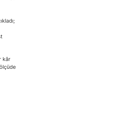
ıkladı;
st
r kâr
 ölçüde