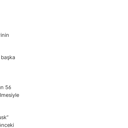
inin
a başka
ın 56
lmesiyle
usk”
 önceki