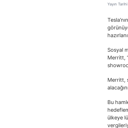
Yayın Tarih
Tesla’nı
görünüyo
hazırlanı
Sosyal m
Merritt,
showroo
Merritt,
alacağını
Bu hamle
hedeflem
ülkeye l
vergiler