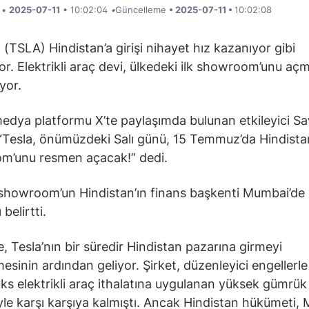
i •
2025-07-11
• 10:02:04
•
Güncelleme
• 2025-07-11 •
10:02:08
n (TSLA) Hindistan’a girişi nihayet hız kazanıyor gibi
r. Elektrikli araç devi, ülkedeki ilk showroom’unu aç
yor.
edya platformu X’te paylaşımda bulunan etkileyici S
 “Tesla, önümüzdeki Salı günü, 15 Temmuz’da Hindistan
m’unu resmen açacak!” dedi.
 showroom’un Hindistan’ın finans başkenti Mumbai’de 
 belirtti.
, Tesla’nın bir süredir Hindistan pazarına girmeyi
esinin ardından geliyor. Şirket, düzenleyici engellerle
üks elektrikli araç ithalatına uygulanan yüksek gümrük
iyle karşı karşıya kalmıştı. Ancak Hindistan hükümeti, 