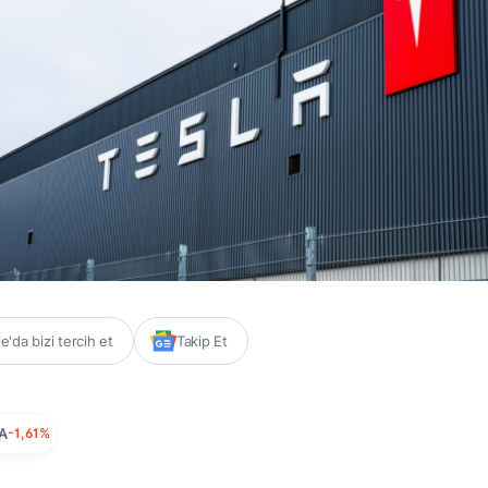
'da bizi tercih et
Takip Et
A
-1,61%