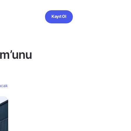
Kayıt Ol
om’unu
çacak