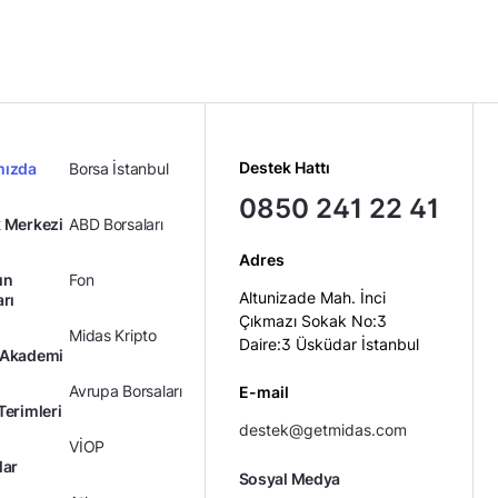
Destek Hattı
mızda
Borsa İstanbul
0850 241 22 41
 Merkezi
ABD Borsaları
Adres
ın
Fon
Altunizade Mah. İnci
arı
Çıkmazı Sokak No:3
Midas Kripto
Daire:3 Üsküdar İstanbul
 Akademi
Avrupa Borsaları
E-mail
Terimleri
destek@getmidas.com
VİOP
lar
Sosyal Medya