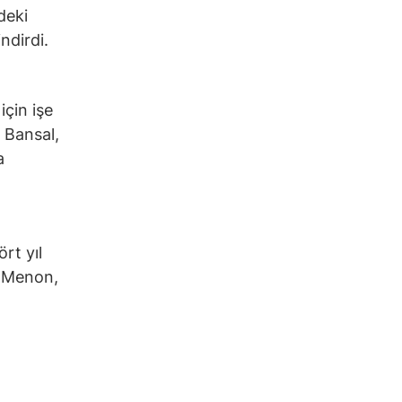
deki
ndirdi.
için işe
 Bansal,
a
rt yıl
h Menon,