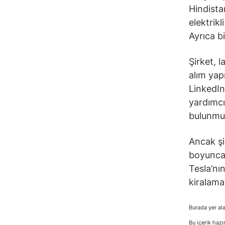
Hindistan
elektrikl
Ayrıca b
Şirket, 
alım yap
LinkedIn
yardımcı
bulunmu
Ancak şir
boyunca 
Tesla’nı
kiralama
Burada yer ala
Bu içerik hazı