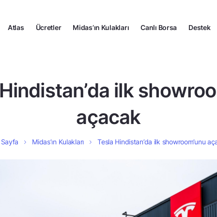
Atlas
Ücretler
Midas’ın Kulakları
Canlı Borsa
Destek
 Hindistan’da ilk showro
açacak
 Sayfa
Midas’ın Kulakları
Tesla Hindistan’da ilk showroom’unu a