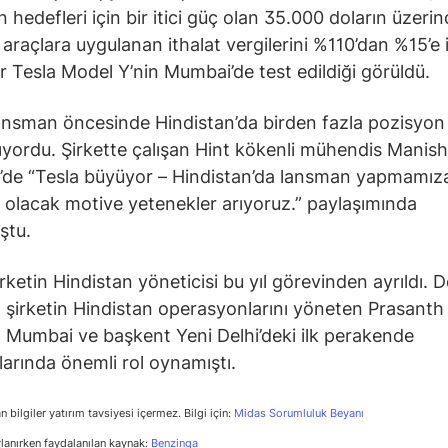
 hedefleri için bir itici güç olan 35.000 doların üzerin
i araçlara uygulanan ithalat vergilerini %110’dan %15’e i
ir Tesla Model Y’nin Mumbai’de test edildiği görüldü.
lansman öncesinde Hindistan’da birden fazla pozisyon 
ıyordu. Şirkette çalışan Hint kökenli mühendis Manish
’de “Tesla büyüyor – Hindistan’da lansman yapmamız
 olacak motive yetenekler arıyoruz.” paylaşımında
ştu.
ketin Hindistan yöneticisi bu yıl görevinden ayrıldı. Dö
şirketin Hindistan operasyonlarını yöneten Prasant
n Mumbai ve başkent Yeni Delhi’deki ilk perakende
larında önemli rol oynamıştı.
n bilgiler yatırım tavsiyesi içermez. Bilgi için:
Midas Sorumluluk Beyanı
rlanırken faydalanılan kaynak:
Benzinga