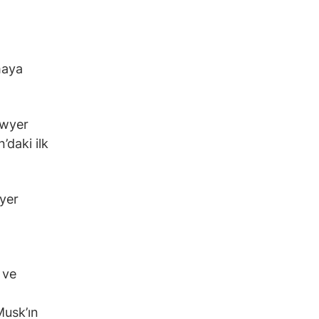
maya
awyer
’daki ilk
yer
 ve
Musk’ın