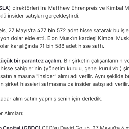
SLA
) direktörleri Ira Matthew Ehrenpreis ve Kimbal 
lü insider satışları gerçekleştirdi.
is, 27 Mayıs’ta 477 bin 572 adet hisse satarak bu iş
lyon dolar elde etti. Elon Musk’ın kardeşi Kimbal Mus
olar karşılığında 91 bin 588 adet hisse sattı.
üçük bir parantez açalım.
Bir şirketin çalışanlarının v
 hisse sahiplerinin (yönetim kurulu, genel kurul vb.) şi
 satın almasına “insider” alımı adı verilir. Aynı şekilde b
rin şirket hisseleri satmasına da insider satışı adı verilir
adar alım satım yapmış senin için derledik.
r Alımları:
b Capital (GBDC)
CEO’su David Golub, 27 Mayıs’ta 6 