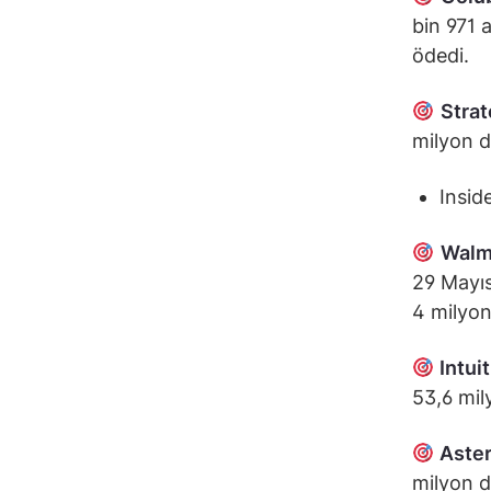
bin 971 
ödedi.
Stra
milyon do
Inside
Walm
29 Mayıs
4 milyon
Intuit
53,6 mil
Aster
milyon d