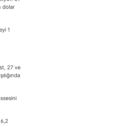
n dolar
eyi 1
t, 27 ve
şılığında
ssesini
16,2