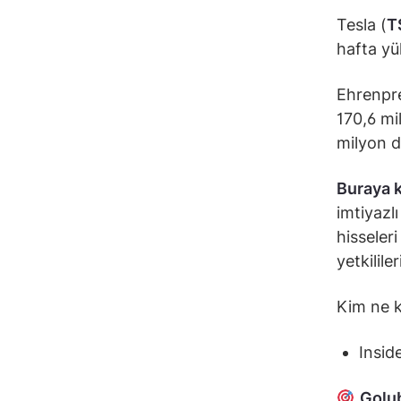
Tesla (
T
hafta yük
Ehrenpre
170,6 mi
milyon d
Buraya k
imtiyazlı
hisseleri
yetkilile
Kim ne k
Inside
Golu