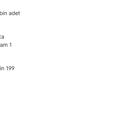
bin adet
ta
lam 1
in 199