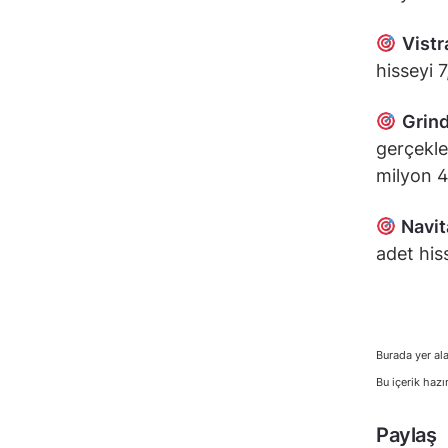
Vistr
hisseyi 
Grin
gerçekle
milyon 4
Navit
adet his
Burada yer ala
Bu içerik hazı
Paylaş