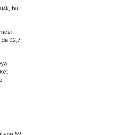
Musk, bu
lemden
k da 32,7
eya
rket
u
.
milyon 59