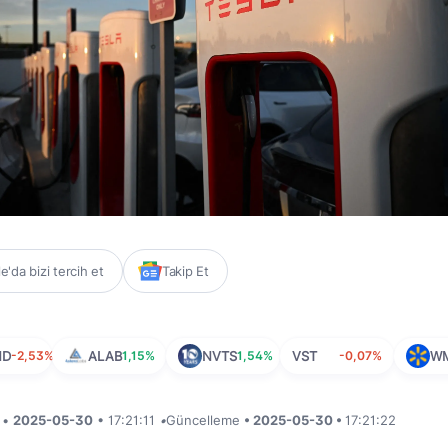
'da bizi tercih et
Takip Et
ND
-2,53%
ALAB
1,15%
NVTS
1,54%
VST
-0,07%
W
i •
2025-05-30
• 17:21:11
•
Güncelleme
• 2025-05-30 •
17:21:22