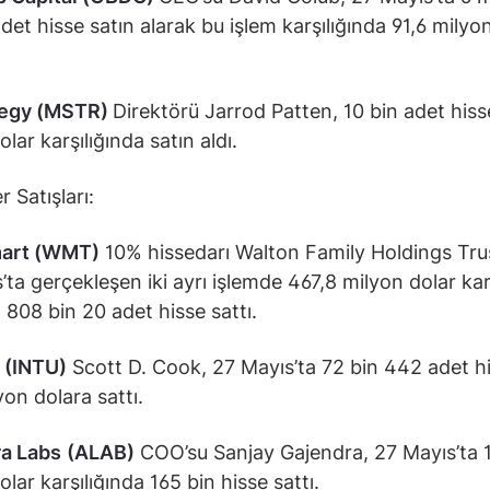
adet hisse satın alarak bu işlem karşılığında 91,6 milyo
tegy (MSTR)
Direktörü Jarrod Patten, 10 bin adet hiss
lar karşılığında satın aldı.
r Satışları:
art (WMT)
10% hissedarı Walton Family Holdings Trus
’ta gerçekleşen iki ayrı işlemde 467,8 milyon dolar kar
 808 bin 20 adet hisse sattı.
(INTU)
Scott D. Cook, 27 Mayıs’ta 72 bin 442 adet hi
yon dolara sattı.
a Labs
(ALAB)
COO’su Sanjay Gajendra, 27 Mayıs’ta 
olar karşılığında 165 bin hisse sattı.