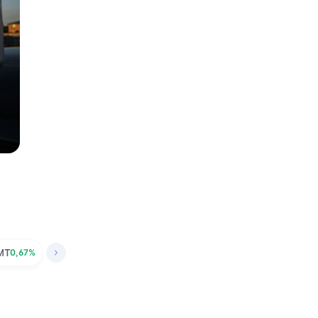
MT
0,67%