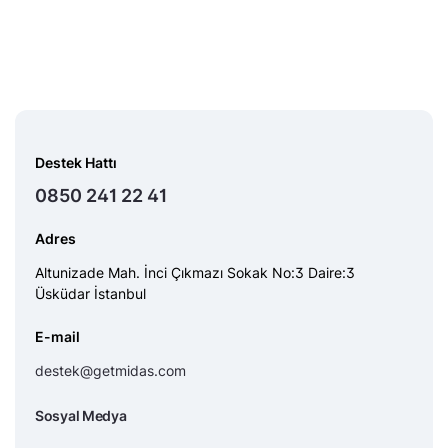
Destek Hattı
0850 241 22 41
Adres
Altunizade Mah. İnci Çıkmazı Sokak No:3 Daire:3
Üsküdar İstanbul
E-mail
destek@getmidas.com
Sosyal Medya