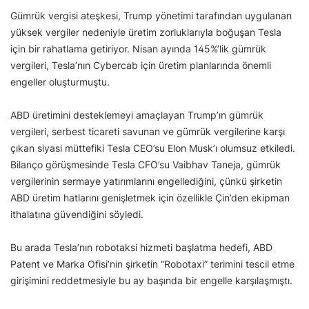
Gümrük vergisi ateşkesi, Trump yönetimi tarafından uygulanan
yüksek vergiler nedeniyle üretim zorluklarıyla boğuşan Tesla
için bir rahatlama getiriyor. Nisan ayında 145%’lik gümrük
vergileri, Tesla’nın Cybercab için üretim planlarında önemli
engeller oluşturmuştu.
ABD üretimini desteklemeyi amaçlayan Trump’ın gümrük
vergileri, serbest ticareti savunan ve gümrük vergilerine karşı
çıkan siyasi müttefiki Tesla CEO’su Elon Musk’ı olumsuz etkiledi.
Bilanço görüşmesinde Tesla CFO’su Vaibhav Taneja, gümrük
vergilerinin sermaye yatırımlarını engellediğini, çünkü şirketin
ABD üretim hatlarını genişletmek için özellikle Çin’den ekipman
ithalatına güvendiğini söyledi.
Bu arada Tesla’nın robotaksi hizmeti başlatma hedefi, ABD
Patent ve Marka Ofisi’nin şirketin “Robotaxi” terimini tescil etme
girişimini reddetmesiyle bu ay başında bir engelle karşılaşmıştı.