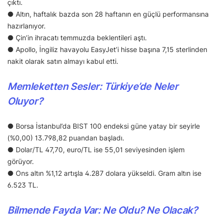
çıktı.
● Altın, haftalık bazda son 28 haftanın en güçlü performansına
hazırlanıyor.
● Çin’in ihracatı temmuzda beklentileri aştı.
● Apollo, İngiliz havayolu EasyJet’i hisse başına 7,15 sterlinden
nakit olarak satın almayı kabul etti.
Memleketten Sesler: Türkiye’de Neler
Oluyor?
● Borsa İstanbul’da BIST 100 endeksi güne yatay bir seyirle
(%0,00) 13.798,82 puandan başladı.
● Dolar/TL 47,70, euro/TL ise 55,01 seviyesinden işlem
görüyor.
● Ons altın %1,12 artışla 4.287 dolara yükseldi. Gram altın ise
6.523 TL.
Bilmende Fayda Var: Ne Oldu? Ne Olacak?