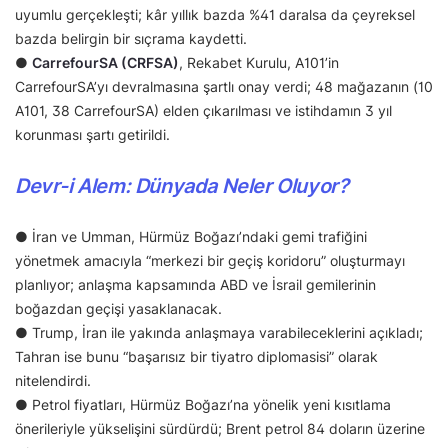
uyumlu gerçekleşti; kâr yıllık bazda %41 daralsa da çeyreksel
bazda belirgin bir sıçrama kaydetti.
●
CarrefourSA (CRFSA)
, Rekabet Kurulu, A101’in
CarrefourSA’yı devralmasına şartlı onay verdi; 48 mağazanın (10
A101, 38 CarrefourSA) elden çıkarılması ve istihdamın 3 yıl
korunması şartı getirildi.
Devr-i Alem: Dünyada Neler Oluyor?
● İran ve Umman, Hürmüz Boğazı’ndaki gemi trafiğini
yönetmek amacıyla “merkezi bir geçiş koridoru” oluşturmayı
planlıyor; anlaşma kapsamında ABD ve İsrail gemilerinin
boğazdan geçişi yasaklanacak.
● Trump, İran ile yakında anlaşmaya varabileceklerini açıkladı;
Tahran ise bunu “başarısız bir tiyatro diplomasisi” olarak
nitelendirdi.
● Petrol fiyatları, Hürmüz Boğazı’na yönelik yeni kısıtlama
önerileriyle yükselişini sürdürdü; Brent petrol 84 doların üzerine