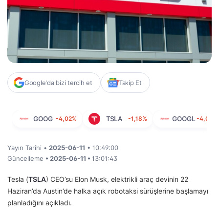
Google'da bizi tercih et
Takip Et
GOOG
-4,02%
TSLA
-1,18%
GOOGL
-4,06%
Yayın Tarihi •
2025-06-11
• 10:49:00
Güncelleme
• 2025-06-11 •
13:01:43
Tesla (
TSLA
) CEO’su Elon Musk, elektrikli araç devinin 22
Haziran’da Austin’de halka açık robotaksi sürüşlerine başlamayı
planladığını açıkladı.