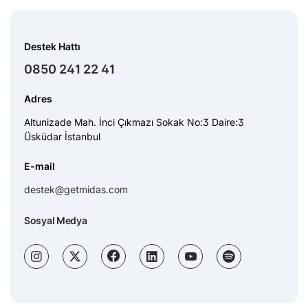
Destek Hattı
0850 241 22 41
Adres
Altunizade Mah. İnci Çıkmazı Sokak No:3 Daire:3
Üsküdar İstanbul
E-mail
destek@getmidas.com
Sosyal Medya