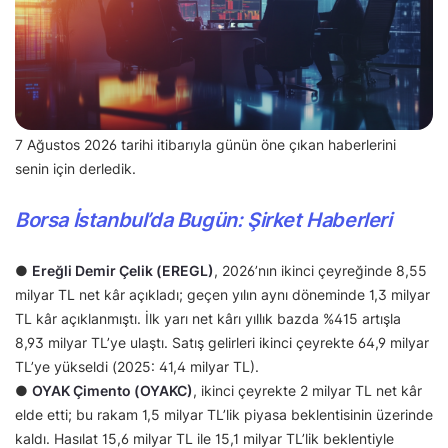
7 Ağustos 2026 tarihi itibarıyla günün öne çıkan haberlerini
senin için derledik.
Borsa İstanbul’da Bugün: Şirket Haberleri
●
Ereğli Demir Çelik (EREGL)
, 2026’nın ikinci çeyreğinde 8,55
milyar TL net kâr açıkladı; geçen yılın aynı döneminde 1,3 milyar
TL kâr açıklanmıştı. İlk yarı net kârı yıllık bazda %415 artışla
8,93 milyar TL’ye ulaştı. Satış gelirleri ikinci çeyrekte 64,9 milyar
TL’ye yükseldi (2025: 41,4 milyar TL).
●
OYAK Çimento (OYAKC)
, ikinci çeyrekte 2 milyar TL net kâr
elde etti; bu rakam 1,5 milyar TL’lik piyasa beklentisinin üzerinde
kaldı. Hasılat 15,6 milyar TL ile 15,1 milyar TL’lik beklentiyle