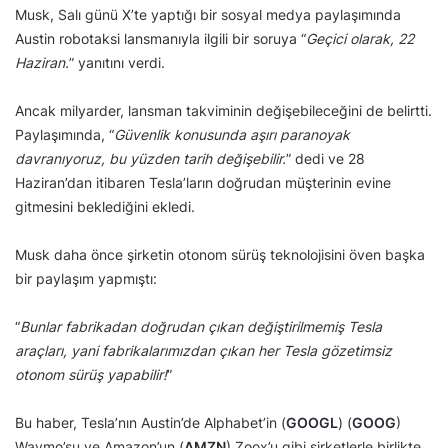
Musk, Salı günü X’te yaptığı bir sosyal medya paylaşımında
Austin robotaksi lansmanıyla ilgili bir soruya “
Geçici olarak, 22
Haziran.
” yanıtını verdi.
Ancak milyarder, lansman takviminin değişebileceğini de belirtti.
Paylaşımında, “
Güvenlik konusunda aşırı paranoyak
davranıyoruz, bu yüzden tarih değişebilir.
” dedi ve 28
Haziran’dan itibaren Tesla’ların doğrudan müşterinin evine
gitmesini beklediğini ekledi.
Musk daha önce şirketin otonom sürüş teknolojisini öven başka
bir paylaşım yapmıştı:
“
Bunlar fabrikadan doğrudan çıkan değiştirilmemiş Tesla
araçları, yani fabrikalarımızdan çıkan her Tesla gözetimsiz
otonom sürüş yapabilir!
”
Bu haber, Tesla’nın Austin’de Alphabet’in (
GOOGL
) (
GOOG
)
Waymo’su ve Amazon’un (
AMZN
) Zoox’u gibi şirketlerle birlikte