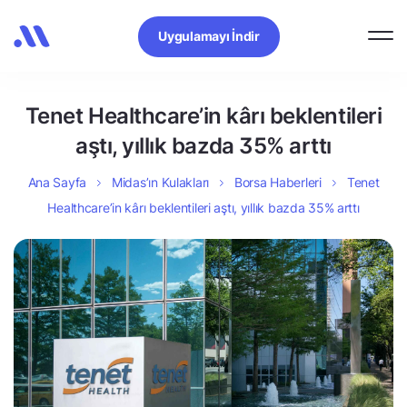
Uygulamayı İndir
Tenet Healthcare’in kârı beklentileri
aştı, yıllık bazda 35% arttı
Ana Sayfa
Midas’ın Kulakları
Borsa Haberleri
Tenet
Healthcare’in kârı beklentileri aştı, yıllık bazda 35% arttı