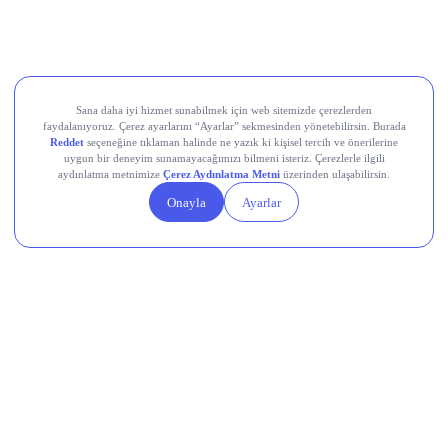
Devr-i Alem: Dünyada Neler Oluyor?