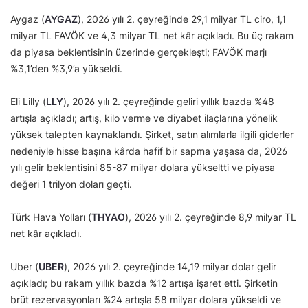
Aygaz (
AYGAZ
), 2026 yılı 2. çeyreğinde 29,1 milyar TL ciro, 1,1
milyar TL FAVÖK ve 4,3 milyar TL net kâr açıkladı. Bu üç rakam
da piyasa beklentisinin üzerinde gerçekleşti; FAVÖK marjı
%3,1’den %3,9’a yükseldi.
Eli Lilly (
LLY
), 2026 yılı 2. çeyreğinde geliri yıllık bazda %48
artışla açıkladı; artış, kilo verme ve diyabet ilaçlarına yönelik
yüksek talepten kaynaklandı. Şirket, satın alımlarla ilgili giderler
nedeniyle hisse başına kârda hafif bir sapma yaşasa da, 2026
yılı gelir beklentisini 85-87 milyar dolara yükseltti ve piyasa
değeri 1 trilyon doları geçti.
Türk Hava Yolları (
THYAO
), 2026 yılı 2. çeyreğinde 8,9 milyar TL
net kâr açıkladı.
Uber (
UBER
), 2026 yılı 2. çeyreğinde 14,19 milyar dolar gelir
açıkladı; bu rakam yıllık bazda %12 artışa işaret etti. Şirketin
brüt rezervasyonları %24 artışla 58 milyar dolara yükseldi ve