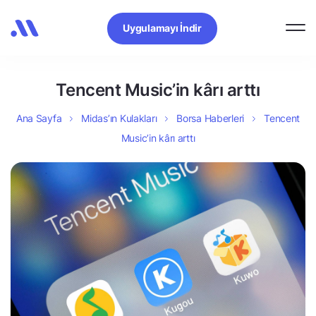
Uygulamayı İndir
Tencent Music’in kârı arttı
Ana Sayfa
Midas’ın Kulakları
Borsa Haberleri
Tencent
Music’in kârı arttı