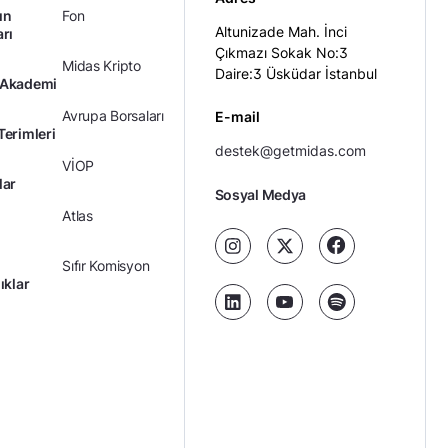
ın
Fon
Altunizade Mah. İnci
arı
Çıkmazı Sokak No:3
Midas Kripto
Daire:3 Üsküdar İstanbul
 Akademi
Avrupa Borsaları
E-mail
Terimleri
destek@getmidas.com
VİOP
lar
Sosyal Medya
Atlas
Sıfır Komisyon
ıklar
Kredili Yatırım
Ücretler
Kariyer