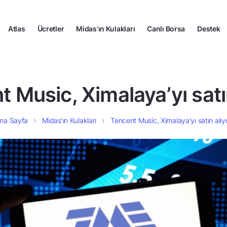
Atlas
Ücretler
Midas’ın Kulakları
Canlı Borsa
Destek
 Music, Ximalaya’yı satı
na Sayfa
Midas’ın Kulakları
Tencent Music, Ximalaya’yı satın alıy