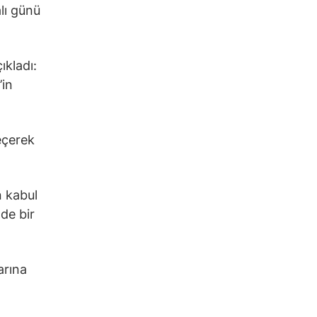
lı günü
ıkladı:
’in
eçerek
n kabul
de bir
arına