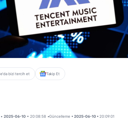
'da bizi tercih et
Takip Et
i •
2025-06-10
• 20:08:58
•
Güncelleme
• 2025-06-10 •
20:09:01