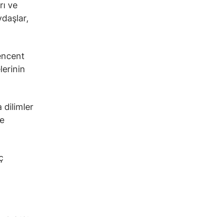
rı ve
ydaşlar,
Tencent
lerinin
 dilimler
de
ç