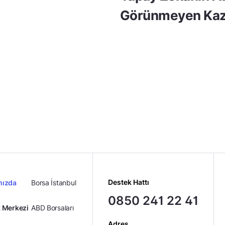
Görünmeyen Kaz
Destek Hattı
mızda
Borsa İstanbul
0850 241 22 41
 Merkezi
ABD Borsaları
Adres