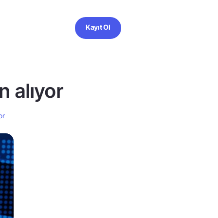
Kayıt Ol
n alıyor
or