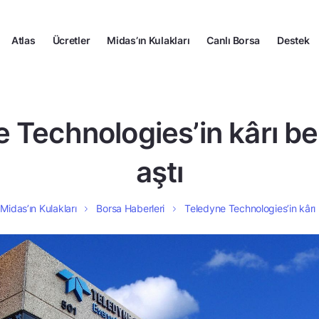
Atlas
Ücretler
Midas’ın Kulakları
Canlı Borsa
Destek
 Technologies’in kârı bek
aştı
Midas’ın Kulakları
Borsa Haberleri
Teledyne Technologies’in kârı b