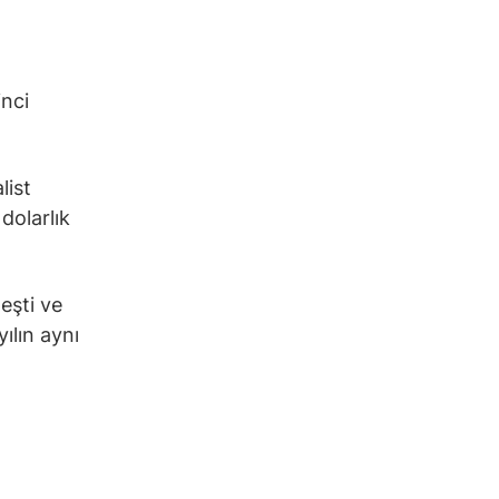
inci
list
dolarlık
leşti ve
yılın aynı