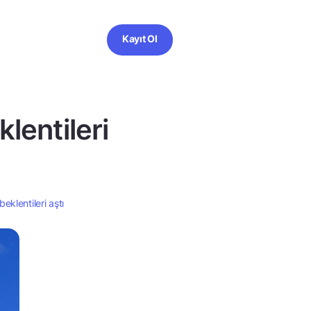
Kayıt Ol
lentileri
eklentileri aştı