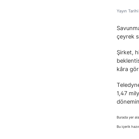
Yayın Tarih
Savunma 
çeyrek s
Şirket, h
beklenti
kâra gör
Teledyne’
1,47 mily
dönemine
Burada yer ala
Bu içerik hazı