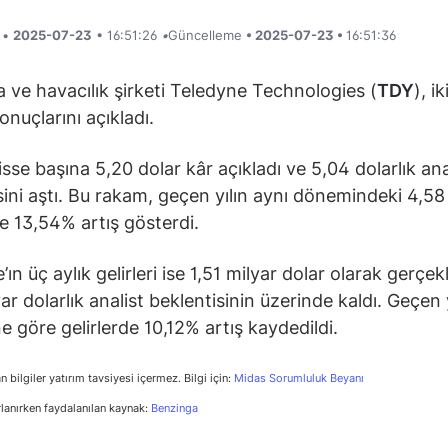
i •
2025-07-23
• 16:51:26
•
Güncelleme
• 2025-07-23 •
16:51:36
ve havacılık şirketi Teledyne Technologies (
TDY
), ik
onuçlarını açıkladı.
isse başına 5,20 dolar kâr açıkladı ve 5,04 dolarlık ana
sini aştı. Bu rakam, geçen yılın aynı dönemindeki 4,58 
e 13,54% artış gösterdi.
ın üç aylık gelirleri ise 1,51 milyar dolar olarak gerçek
ar dolarlık analist beklentisinin üzerinde kaldı. Geçen 
 göre gelirlerde 10,12% artış kaydedildi.
n bilgiler yatırım tavsiyesi içermez. Bilgi için:
Midas Sorumluluk Beyanı
rlanırken faydalanılan kaynak:
Benzinga