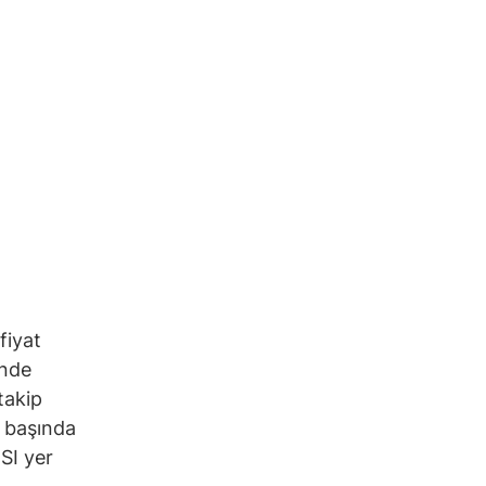
fiyat
inde
takip
n başında
SI yer