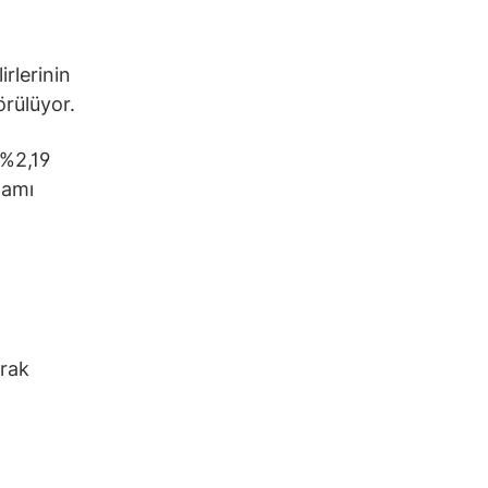
rlerinin
rülüyor.
 %2,19
lamı
arak