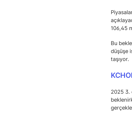
Piyasala
açıklaya
106,45 m
Bu bekle
düşüşe i
taşıyor.
KCHOL
2025 3. 
beklenir
gerçekle