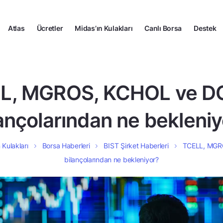
Atlas
Ücretler
Midas’ın Kulakları
Canlı Borsa
Destek
L, MGROS, KCHOL ve 
ançolarından ne bekleni
 Kulakları
Borsa Haberleri
BIST Şirket Haberleri
TCELL, MGR
bilançolarından ne bekleniyor?