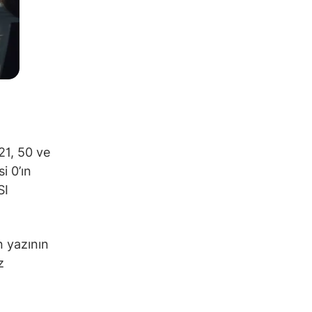
21, 50 ve
i 0’ın
SI
n yazının
z