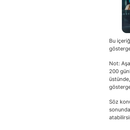
Bu içeri
gösterge
Not: Aşa
200 günl
üstünde,
gösterge
Söz konu
sonunda 
atabilirs