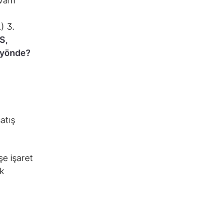
evam
) 3.
S,
e yönde?
atış
şe işaret
ük