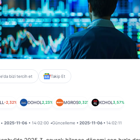
'da bizi tercih et
Takip Et
LL
-2,32%
DOHOL
2,23%
MGROS
0,32%
KCHOL
3,57%
i •
2025-11-06
• 14:02:00
•
Güncelleme
• 2025-11-06 •
14:02:11