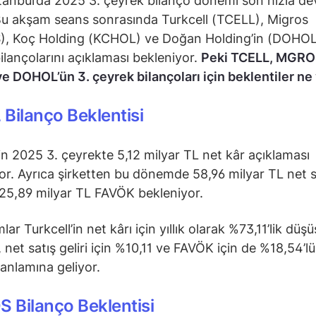
tanbul’da 2025 3. çeyrek bilanço dönemi son hızla d
Bu akşam seans sonrasında Turkcell (TCELL), Migros
, Koç Holding (KCHOL) ve Doğan Holding’in (DOHOL
ilançolarını açıklaması bekleniyor.
Peki TCELL, MGRO
 DOHOL’ün 3. çeyrek bilançoları için beklentiler n
Bilanço Beklentisi
’in 2025 3. çeyrekte 5,12 milyar TL net kâr açıklaması
or. Ayrıca şirketten bu dönemde 58,96 milyar TL net s
e 25,89 milyar TL FAVÖK bekleniyor.
ar Turkcell’in net kârı için yıllık olarak %73,11’lik düşü
 net satış geliri için %10,11 ve FAVÖK için de %18,54’l
nlamına geliyor.
 Bilanço Beklentisi