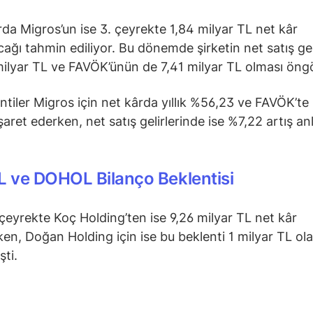
rda Migros’un ise 3. çeyrekte 1,84 milyar TL net kâr
cağı tahmin ediliyor. Bu dönemde şirketin net satış geli
ilyar TL ve FAVÖK’ünün de 7,41 milyar TL olması öngö
ntiler Migros için net kârda yıllık %56,23 ve FAVÖK’te
şaret ederken, net satış gelirlerinde ise %7,22 artış an
 ve DOHOL Bilanço Beklentisi
çeyrekte Koç Holding’ten ise 9,26 milyar TL net kâr
ken, Doğan Holding için ise bu beklenti 1 milyar TL ol
şti.