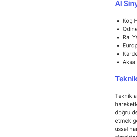
Al Sin
Koç 
Odine
Ral Y
Euro
Karde
Aksa 
Teknik
Teknik a
hareketl
doğru de
etmek ge
üssel ha