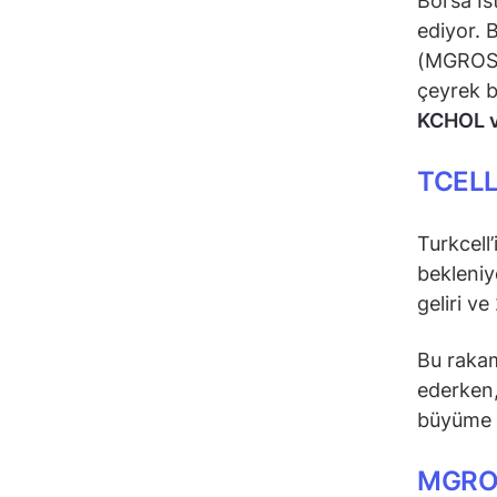
Borsa İs
ediyor. 
(MGROS)
çeyrek b
KCHOL ve
TCELL 
Turkcell
bekleniy
geliri v
Bu rakaml
ederken,
büyüme a
MGROS