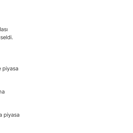
lası
seldi.
e piyasa
na
a piyasa