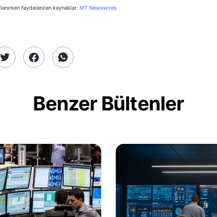
rlanırken faydalanılan kaynaklar:
MT Newswires
Benzer Bültenler