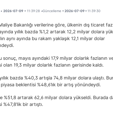
i •
2026-07-09
• 11:39:28
•
Güncelleme
• 2026-07-09 •
11:39:30
aliye Bakanlığı verilerine göre, ülkenin dış ticaret faz
ayında yıllık bazda %1,2 artarak 12,2 milyar dolara yük
lın aynı ayında bu rakam yaklaşık 12,1 milyar dolar
ndeydi.
 sonuç, mayıs ayındaki 17,9 milyar dolarlık fazlanın v
i olan 19,3 milyar dolarlık fazlanın gerisinde kaldı.
yıllık bazda %40,3 artışla 74,8 milyar dolara ulaştı. Bu
piyasa beklentisi %48,6’lık bir artış yönündeydi.
ise %51,8 artarak 62,6 milyar dolara yükseldi. Burada d
i %47,8’lik bir artıştı.