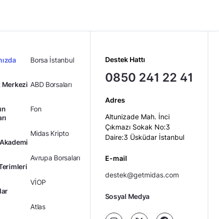
Destek Hattı
mızda
Borsa İstanbul
0850 241 22 41
 Merkezi
ABD Borsaları
Adres
ın
Fon
Altunizade Mah. İnci
arı
Çıkmazı Sokak No:3
Midas Kripto
Daire:3 Üsküdar İstanbul
 Akademi
Avrupa Borsaları
E-mail
Terimleri
destek@getmidas.com
VİOP
lar
Sosyal Medya
Atlas