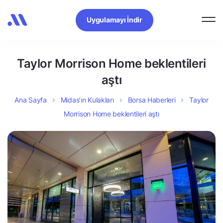
Uygulamayı İndir
Taylor Morrison Home beklentileri
aştı
Ana Sayfa
Midas’ın Kulakları
Borsa Haberleri
Taylor
Morrison Home beklentileri aştı