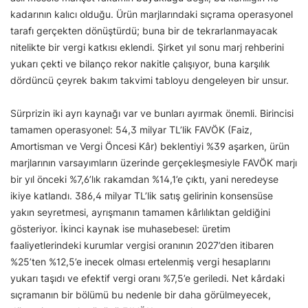
kadarının kalıcı olduğu. Ürün marjlarındaki sıçrama operasyonel
tarafı gerçekten dönüştürdü; buna bir de tekrarlanmayacak
nitelikte bir vergi katkısı eklendi. Şirket yıl sonu marj rehberini
yukarı çekti ve bilanço rekor nakitle çalışıyor, buna karşılık
dördüncü çeyrek bakım takvimi tabloyu dengeleyen bir unsur.
Sürprizin iki ayrı kaynağı var ve bunları ayırmak önemli. Birincisi
tamamen operasyonel: 54,3 milyar TL’lik FAVÖK (Faiz,
Amortisman ve Vergi Öncesi Kâr) beklentiyi %39 aşarken, ürün
marjlarının varsayımların üzerinde gerçekleşmesiyle FAVÖK marjı
bir yıl önceki %7,6’lık rakamdan %14,1’e çıktı, yani neredeyse
ikiye katlandı. 386,4 milyar TL’lik satış gelirinin konsensüse
yakın seyretmesi, ayrışmanın tamamen kârlılıktan geldiğini
gösteriyor. İkinci kaynak ise muhasebesel: üretim
faaliyetlerindeki kurumlar vergisi oranının 2027’den itibaren
%25’ten %12,5’e inecek olması ertelenmiş vergi hesaplarını
yukarı taşıdı ve efektif vergi oranı %7,5’e geriledi. Net kârdaki
sıçramanın bir bölümü bu nedenle bir daha görülmeyecek,