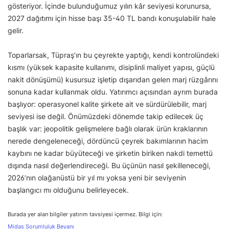
gösteriyor. İçinde bulunduğumuz yılın kâr seviyesi korunursa,
2027 dağıtımı için hisse başı 35-40 TL bandı konuşulabilir hale
gelir.
Toparlarsak, Tüpraş’ın bu çeyrekte yaptığı, kendi kontrolündeki
kısmı (yüksek kapasite kullanımı, disiplinli maliyet yapısı, güçlü
nakit dönüşümü) kusursuz işletip dışarıdan gelen marj rüzgârını
sonuna kadar kullanmak oldu. Yatırımcı açısından ayrım burada
başlıyor: operasyonel kalite şirkete ait ve sürdürülebilir, marj
seviyesi ise değil. Önümüzdeki dönemde takip edilecek üç
başlık var: jeopolitik gelişmelere bağlı olarak ürün kraklarının
nerede dengeleneceği, dördüncü çeyrek bakımlarının hacim
kaybını ne kadar büyüteceği ve şirketin biriken nakdi temettü
dışında nasıl değerlendireceği. Bu üçünün nasıl şekilleneceği,
2026’nın olağanüstü bir yıl mı yoksa yeni bir seviyenin
başlangıcı mı olduğunu belirleyecek.
Burada yer alan bilgiler yatırım tavsiyesi içermez. Bilgi için:
Midas Sorumluluk Beyanı