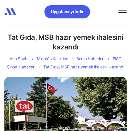
Uygulamayı İndir
Tat Gıda, MSB hazır yemek ihalesini
kazandı
Ana Sayfa
Midas’ın Kulakları
Borsa Haberleri
BIST
Şirket Haberleri
Tat Gıda, MSB hazır yemek ihalesini kazandı