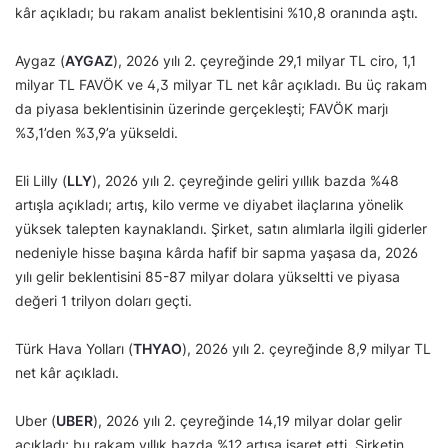
kâr açıkladı; bu rakam analist beklentisini %10,8 oranında aştı.
Aygaz (
AYGAZ
), 2026 yılı 2. çeyreğinde 29,1 milyar TL ciro, 1,1
milyar TL FAVÖK ve 4,3 milyar TL net kâr açıkladı. Bu üç rakam
da piyasa beklentisinin üzerinde gerçekleşti; FAVÖK marjı
%3,1’den %3,9’a yükseldi.
Eli Lilly (
LLY
), 2026 yılı 2. çeyreğinde geliri yıllık bazda %48
artışla açıkladı; artış, kilo verme ve diyabet ilaçlarına yönelik
yüksek talepten kaynaklandı. Şirket, satın alımlarla ilgili giderler
nedeniyle hisse başına kârda hafif bir sapma yaşasa da, 2026
yılı gelir beklentisini 85-87 milyar dolara yükseltti ve piyasa
değeri 1 trilyon doları geçti.
Türk Hava Yolları (
THYAO
), 2026 yılı 2. çeyreğinde 8,9 milyar TL
net kâr açıkladı.
Uber (
UBER
), 2026 yılı 2. çeyreğinde 14,19 milyar dolar gelir
açıkladı; bu rakam yıllık bazda %12 artışa işaret etti. Şirketin