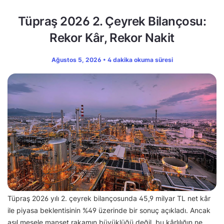
Tüpraş 2026 2. Çeyrek Bilançosu:
Rekor Kâr, Rekor Nakit
Ağustos 5, 2026 • 4 dakika okuma süresi
Tüpraş 2026 yılı 2. çeyrek bilançosunda 45,9 milyar TL net kâr
ile piyasa beklentisinin %49 üzerinde bir sonuç açıkladı. Ancak
asıl mesele manşet rakamın büyüklüğü değil, bu kârlılığın ne