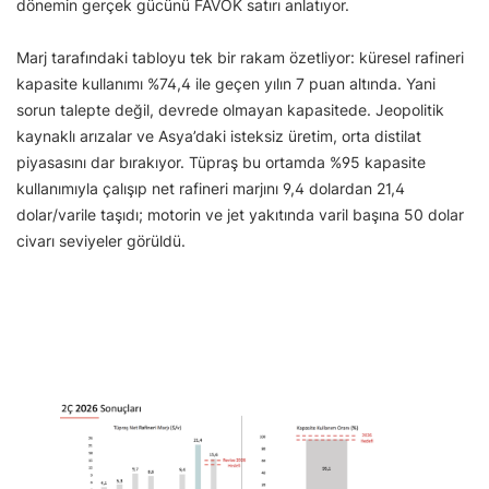
dönemin gerçek gücünü FAVÖK satırı anlatıyor.
Marj tarafındaki tabloyu tek bir rakam özetliyor: küresel rafineri
kapasite kullanımı %74,4 ile geçen yılın 7 puan altında. Yani
sorun talepte değil, devrede olmayan kapasitede. Jeopolitik
kaynaklı arızalar ve Asya’daki isteksiz üretim, orta distilat
piyasasını dar bırakıyor. Tüpraş bu ortamda %95 kapasite
kullanımıyla çalışıp net rafineri marjını 9,4 dolardan 21,4
dolar/varile taşıdı; motorin ve jet yakıtında varil başına 50 dolar
civarı seviyeler görüldü.