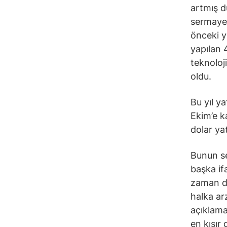
artmış d
sermayes
önceki yı
yapılan 
teknoloj
oldu.
Bu yıl ya
Ekim’e k
dolar yat
Bunun se
başka if
zaman de
halka ar
açıklama
en kısır