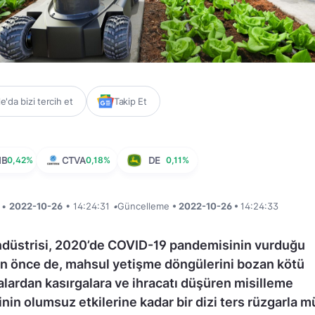
'da bizi tercih et
Takip Et
MB
0,42%
CTVA
0,18%
DE
0,11%
i •
2022-10-26
• 14:24:31
•
Güncelleme
• 2022-10-26 •
14:24:33
ndüstrisi, 2020’de COVID-19 pandemisinin vurduğu
n önce de, mahsul yetişme döngülerini bozan kötü
lardan kasırgalara ve ihracatı düşüren misilleme
rinin olumsuz etkilerine kadar bir dizi ters rüzgarla 