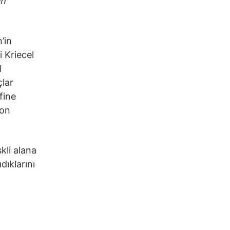
in
’in
i Kriecel
l
çlar
fine
yon
kli alana
dıklarını