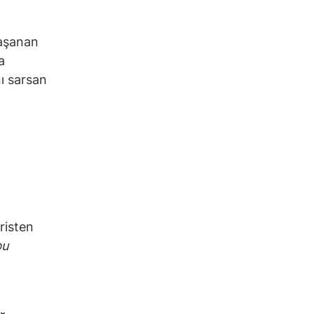
yaşanan
a
nı sarsan
risten
bu