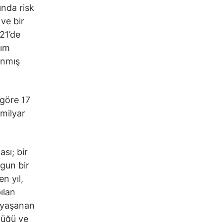
ında risk
ve bir
021’de
rım
anmış
 göre 17
 milyar
sı; bir
ygun bir
n yıl,
ılan
r yaşanan
düğü ve