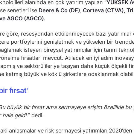
knolojileri alanında en çok yatırım yapılan “
YÜKSEK A
sse senetleri ise
Deere & Co (DE), Corteva (CTVA), Tr
ve AGCO (AGCO).
ere göre, resesyondan etkilenmeyecek bazı yatırımlar 
ere portföylerini genişletmek ve yükselen bir trendd
ağlamak isteyen bireysel yatırımcılar için tarım teknolo
yönelme fırsatları mevcut. Atılacak en iyi adım inovas
yapmış ve sektörü ileriye taşıyan daha küçük ölçekli fi
e katmış büyük ve köklü şirketlere odaklanmak olabili
bir fırsat’
Bu büyük bir fırsat ama sermayeye erişim özellikle bu 
 hale geldi.
” dedi.
aki anlaşmalar ve risk sermayesi yatırımları 2020’den