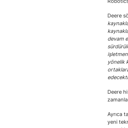
Robotics’
Deere sö
kaynakla
kaynakl
devam e
sürdürüle
işletmen
yönelik 
ortaklar
edecekti
Deere hi
zamanlar
Ayrıca t
yeni tekn