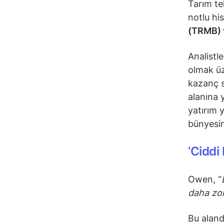
Tarım te
notlu hi
(TRMB) 
Analistl
olmak üz
kazanç s
alanına 
yatırım 
bünyesin
‘Ciddi 
Owen, “
daha zor
Bu aland