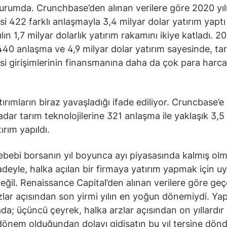
urumda. Crunchbase’den alınan verilere göre 2020 yıl
i 422 farklı anlaşmayla 3,4 milyar dolar yatırım yaptı 
lın 1,7 milyar dolarlık yatırım rakamını ikiye katladı. 2
440 anlaşma ve 4,9 milyar dolar yatırım sayesinde, ta
isi girişimlerinin finansmanına daha da çok para harc
tırımların biraz yavaşladığı ifade ediliyor. Cruncbase’e
adar tarım teknolojilerine 321 anlaşma ile yaklaşık 3,5
ırım yapıldı.
bebi borsanın yıl boyunca ayı piyasasında kalmış olma
adeyle, halka açılan bir firmaya yatırım yapmak için u
ğil. Renaissance Capital’den alınan verilere göre geçe
zlar açısından son yirmi yılın en yoğun dönemiydi. Yap
da; üçüncü çeyrek, halka arzlar açısından on yıllardı
 dönem olduğundan dolayı gidişatın bu yıl tersine dön