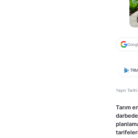
Google
TR
Yayın Tarih
Tarım e
darbede
planlama
tarifele