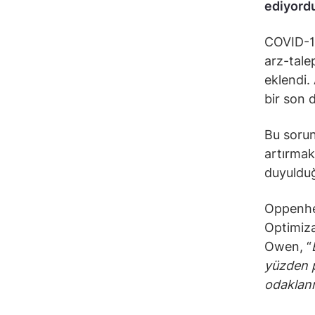
ediyord
COVID-19
arz-talep
eklendi.
bir son 
Bu sorunl
artırmak
duyulduğ
Oppenhe
Optimiza
Owen, “
yüzden p
odaklanm