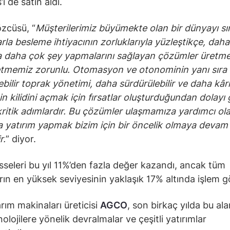
i de satın aldı.
zcüsü, “
Müşterilerimiz büyümekte olan bir dünyayı sın
rla besleme ihtiyacının zorluklarıyla yüzleştikçe, daha
a daha çok şey yapmalarını sağlayan çözümler üretm
tmemiz zorunlu. Otomasyon ve otonominin yanı sıra
bilir toprak yönetimi, daha sürdürülebilir ve daha kârlı
in kilidini açmak için fırsatlar oluşturduğundan dolayı
kritik adımlardır. Bu çözümler ulaşmamıza yardımcı ol
a yatırım yapmak bizim için bir öncelik olmaya devam
r.
” diyor.
sseleri bu yıl 11%’den fazla değer kazandı, ancak tüm
ın en yüksek seviyesinin yaklaşık 17% altında işlem 
arım makinaları üreticisi
AGCO
, son birkaç yılda bu al
olojilere yönelik devralmalar ve çeşitli yatırımlar