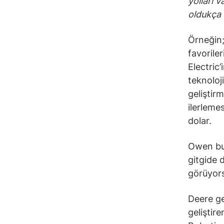
yolları 
oldukça 
Örneğin
favoriler
Electric’
teknoloji
geliştir
ilerleme
dolar.
Owen bu 
gitgide d
görüyors
Deere ge
geliştire