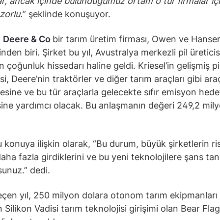
var, ancak içinde bulunduğumuz ortam o tür firmalar iç
zorlu.
” şeklinde konuşuyor.
;
Deere & Co
bir tarım üretim firması, Owen ve Hansen
inden biri. Şirket bu yıl, Avustralya merkezli pil üreticis
in çoğunluk hissedarı haline geldi. Kriesel’in gelişmiş pi
si, Deere’nin traktörler ve diğer tarım araçları gibi ara
mesine ve bu tür araçlarla gelecekte sıfır emisyon hede
sine yardımcı olacak. Bu anlaşmanın değeri 249,2 mil
konuya ilişkin olarak, “Bu durum, büyük şirketlerin ris
aha fazla girdiklerini ve bu yeni teknolojilere şans tanı
unuz.” dedi.
çen yıl, 250 milyon dolara otonom tarım ekipmanları
n Silikon Vadisi tarım teknolojisi girişimi olan Bear Flag