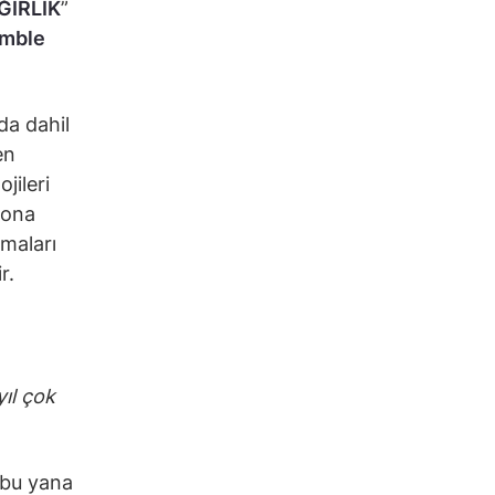
ĞIRLIK
”
imble
da dahil
en
jileri
yona
rmaları
r.
yıl çok
 bu yana