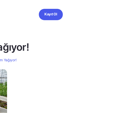
Kayıt Ol
ağıyor!
ım Yağıyor!