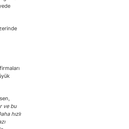
iyede
üzerinde
firmaları
üyük
sen,
r ve bu
aha hızlı
azı