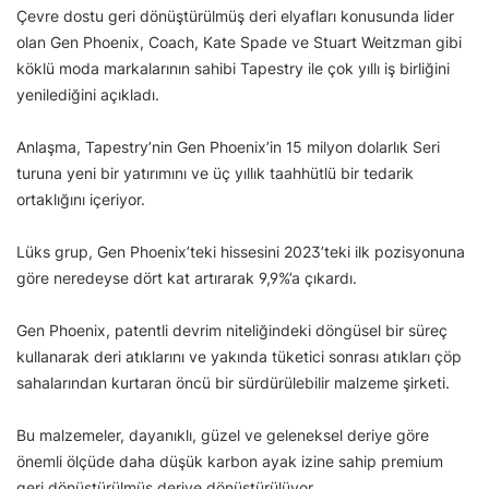
Çevre dostu geri dönüştürülmüş deri elyafları konusunda lider
olan Gen Phoenix, Coach, Kate Spade ve Stuart Weitzman gibi
köklü moda markalarının sahibi Tapestry ile çok yıllı iş birliğini
yenilediğini açıkladı.
Anlaşma, Tapestry’nin Gen Phoenix’in 15 milyon dolarlık Seri
turuna yeni bir yatırımını ve üç yıllık taahhütlü bir tedarik
ortaklığını içeriyor.
Lüks grup, Gen Phoenix’teki hissesini 2023’teki ilk pozisyonuna
göre neredeyse dört kat artırarak 9,9%’a çıkardı.
Gen Phoenix, patentli devrim niteliğindeki döngüsel bir süreç
kullanarak deri atıklarını ve yakında tüketici sonrası atıkları çöp
sahalarından kurtaran öncü bir sürdürülebilir malzeme şirketi.
Bu malzemeler, dayanıklı, güzel ve geleneksel deriye göre
önemli ölçüde daha düşük karbon ayak izine sahip premium
geri dönüştürülmüş deriye dönüştürülüyor.