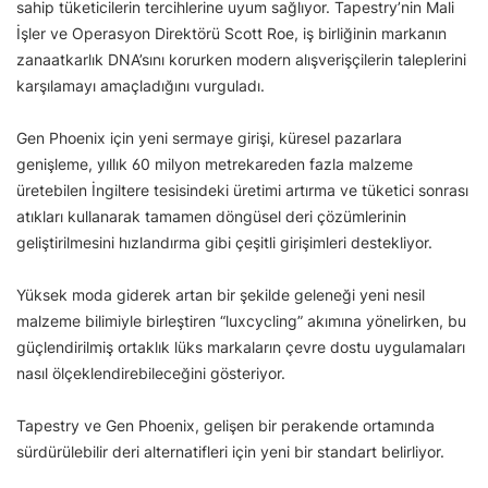
sahip tüketicilerin tercihlerine uyum sağlıyor. Tapestry’nin Mali
İşler ve Operasyon Direktörü Scott Roe, iş birliğinin markanın
zanaatkarlık DNA’sını korurken modern alışverişçilerin taleplerini
karşılamayı amaçladığını vurguladı.
Gen Phoenix için yeni sermaye girişi, küresel pazarlara
genişleme, yıllık 60 milyon metrekareden fazla malzeme
üretebilen İngiltere tesisindeki üretimi artırma ve tüketici sonrası
atıkları kullanarak tamamen döngüsel deri çözümlerinin
geliştirilmesini hızlandırma gibi çeşitli girişimleri destekliyor.
Yüksek moda giderek artan bir şekilde geleneği yeni nesil
malzeme bilimiyle birleştiren “luxcycling” akımına yönelirken, bu
güçlendirilmiş ortaklık lüks markaların çevre dostu uygulamaları
nasıl ölçeklendirebileceğini gösteriyor.
Tapestry ve Gen Phoenix, gelişen bir perakende ortamında
sürdürülebilir deri alternatifleri için yeni bir standart belirliyor.