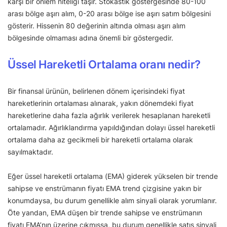
karşı bir önlem niteliği taşır. Stokastik göstergesinde 80-100
arası bölge aşırı alım, 0-20 arası bölge ise aşırı satım bölgesini
gösterir. Hissenin 80 değerinin altında olması aşırı alım
bölgesinde olmaması adına önemli bir göstergedir.
Üssel Hareketli Ortalama oranı nedir?
Bir finansal ürünün, belirlenen dönem içerisindeki fiyat
hareketlerinin ortalaması alınarak, yakın dönemdeki fiyat
hareketlerine daha fazla ağırlık verilerek hesaplanan hareketli
ortalamadır. Ağırlıklandırma yapıldığından dolayı üssel hareketli
ortalama daha az gecikmeli bir hareketli ortalama olarak
sayılmaktadır.
Eğer üssel hareketli ortalama (EMA) giderek yükselen bir trende
sahipse ve enstrümanın fiyatı EMA trend çizgisine yakın bir
konumdaysa, bu durum genellikle alım sinyali olarak yorumlanır.
Öte yandan, EMA düşen bir trende sahipse ve enstrümanın
fiyatı EMA’nın üzerine çıkmışsa, bu durum genellikle satış sinyali