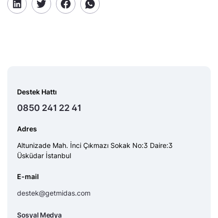
Destek Hattı
0850 241 22 41
Adres
Altunizade Mah. İnci Çıkmazı Sokak No:3 Daire:3
Üsküdar İstanbul
E-mail
destek@getmidas.com
Sosyal Medya