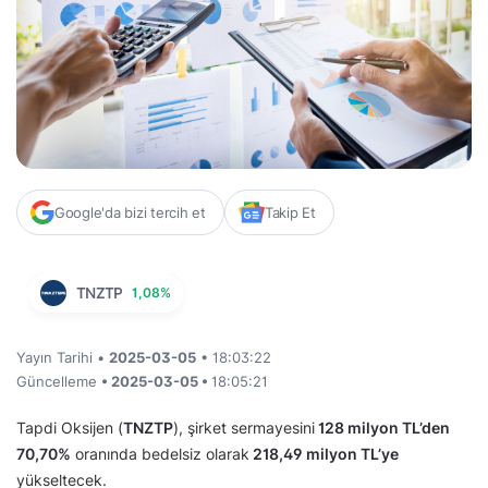
Google'da bizi tercih et
Takip Et
TNZTP
1,08%
Yayın Tarihi •
2025-03-05
• 18:03:22
Güncelleme
• 2025-03-05 •
18:05:21
Tapdi Oksijen (
TNZTP
), şirket sermayesini
128 milyon TL’den
70,70%
oranında bedelsiz olarak
218,49 milyon TL’ye
yükseltecek.