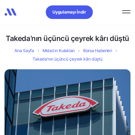
Uygulamayı İndir
Takeda’nın üçüncü çeyrek kârı düştü
Ana Sayfa
Midas’ın Kulakları
Borsa Haberleri
Takeda’nın üçüncü çeyrek kârı düştü