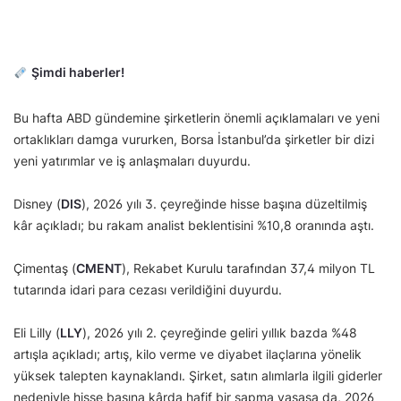
Şimdi haberler!
Bu hafta ABD gündemine şirketlerin önemli açıklamaları ve yeni
ortaklıkları damga vururken, Borsa İstanbul’da şirketler bir dizi
yeni yatırımlar ve iş anlaşmaları duyurdu.
Disney (
DIS
), 2026 yılı 3. çeyreğinde hisse başına düzeltilmiş
kâr açıkladı; bu rakam analist beklentisini %10,8 oranında aştı.
Çimentaş (
CMENT
), Rekabet Kurulu tarafından 37,4 milyon TL
tutarında idari para cezası verildiğini duyurdu.
Eli Lilly (
LLY
), 2026 yılı 2. çeyreğinde geliri yıllık bazda %48
artışla açıkladı; artış, kilo verme ve diyabet ilaçlarına yönelik
yüksek talepten kaynaklandı. Şirket, satın alımlarla ilgili giderler
nedeniyle hisse başına kârda hafif bir sapma yaşasa da, 2026