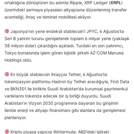
ortaklığına dönüştüren bu adımla Ripple, XRP Ledger (
XRPL
)
üzerindeki sermaye piyasaları altyapısına düzenlenmiş transfer
acenteliği, ihraç ve teminat mobilitesi ekliyor.
Japonya’nın yene endeksli stablecoin’i JPYC, 6 Ağustos’ta
Seri B yatırım turunu genişleterek toplam 6 milyar yene (yaklaşık
38 milyon dolar) çıkardığını açıkladı. Turdaki en son yatırımcı,
Tokyo borsasında işlem gören lojistik şirketi AZ-COM Maruwa
Holdings oldu.
En büyük stablecoin ihraççısı Tether, 6 Ağustos’ta
tokenizasyon platformu Hadron by Tether aracılığıyla, First Data
ve BKN301 ile birlikte Suudi Arabistan’da kurumsal gayrimenkul
varlıklarını tokenize edecek bir iş birliği duyurdu. Suudi
Arabistan’ın Vizyon 2030 programına dayanan bu girişimin
ileride enerji ve altyapı finansmanı gibi alanlara da genişlemesi
planlanıyor.
Kripto piyasa yapıcısı Wintermute, ABD’deki iştiraki