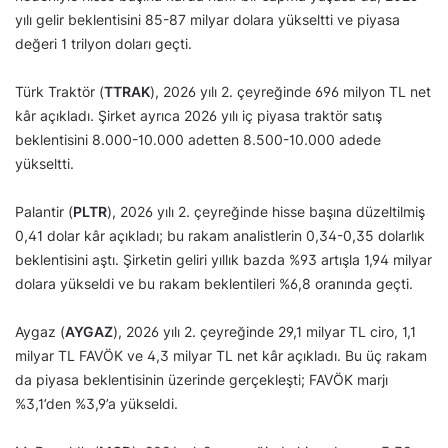
yılı gelir beklentisini 85-87 milyar dolara yükseltti ve piyasa
değeri 1 trilyon doları geçti.
Türk Traktör (
TTRAK
), 2026 yılı 2. çeyreğinde 696 milyon TL net
kâr açıkladı. Şirket ayrıca 2026 yılı iç piyasa traktör satış
beklentisini 8.000-10.000 adetten 8.500-10.000 adede
yükseltti.
Palantir (
PLTR
), 2026 yılı 2. çeyreğinde hisse başına düzeltilmiş
0,41 dolar kâr açıkladı; bu rakam analistlerin 0,34-0,35 dolarlık
beklentisini aştı. Şirketin geliri yıllık bazda %93 artışla 1,94 milyar
dolara yükseldi ve bu rakam beklentileri %6,8 oranında geçti.
Aygaz (
AYGAZ
), 2026 yılı 2. çeyreğinde 29,1 milyar TL ciro, 1,1
milyar TL FAVÖK ve 4,3 milyar TL net kâr açıkladı. Bu üç rakam
da piyasa beklentisinin üzerinde gerçekleşti; FAVÖK marjı
%3,1’den %3,9’a yükseldi.