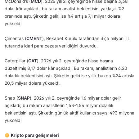
McDonald’s (
MCD
), 2026 yılı 2. çeyreğinde hisse başına 3,38
dolar kâr açıkladı; bu rakam analist beklentisini yaklaşık %2
oranında aştı. Şirketin geliri ise %4 artışla 7,1 milyar dolara
yükseldi.
Çimentaş (
CMENT
), Rekabet Kurulu tarafından 37,4 milyon TL
tutarında idari para cezası verildiğini duyurdu.
Caterpillar (
CAT
), 2026 yılı 2. çeyreğinde hisse başına
düzeltilmiş 8,17 dolar kâr açıkladı. Bu rakam, analistlerin 6,20
dolarlık beklentisini aştı. Şirketin geliri ise yıllık bazda %24 artışla
20,5 milyar dolara yükseldi.
Snap (
SNAP
), 2026 yılı 2. çeyreğinde 1,6 milyar dolar gelir
açıkladı; bu rakam analistlerin 1,53-1,54 milyar dolarlık
beklentisini aştı. Şirketin günlük aktif kullanıcı sayısı 493 milyona
yükseldi.
Kripto para gelişmeleri