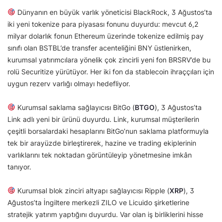
Dünyanın en büyük varlık yöneticisi BlackRock, 3 Ağustos’ta
iki yeni tokenize para piyasası fonunu duyurdu: mevcut 6,2
milyar dolarlık fonun Ethereum üzerinde tokenize edilmiş pay
sınıfı olan BSTBL’de transfer acenteliğini BNY üstlenirken,
kurumsal yatırımcılara yönelik çok zincirli yeni fon BRSRV’de bu
rolü Securitize yürütüyor. Her iki fon da stablecoin ihraççıları için
uygun rezerv varlığı olmayı hedefliyor.
Kurumsal saklama sağlayıcısı BitGo (
BTGO
), 3 Ağustos’ta
Link adlı yeni bir ürünü duyurdu. Link, kurumsal müşterilerin
çeşitli borsalardaki hesaplarını BitGo’nun saklama platformuyla
tek bir arayüzde birleştirerek, hazine ve trading ekiplerinin
varlıklarını tek noktadan görüntüleyip yönetmesine imkân
tanıyor.
Kurumsal blok zinciri altyapı sağlayıcısı Ripple (
XRP
), 3
Ağustos’ta İngiltere merkezli ZILO ve Licuido şirketlerine
stratejik yatırım yaptığını duyurdu. Var olan iş birliklerini hisse