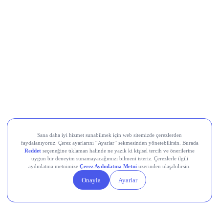
CarrefourSA (CRFSA)
Devr-i Alem: Dünyada Neler Oluyor?