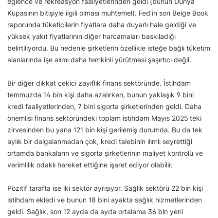
eğlence ve rekreasyon faaliyetlerinden geldi (bunun Dünya
Kupasının bitişiyle ilgili olması muhtemel). Fed’in son Beige Book
raporunda tüketicilerin fiyatlara daha duyarlı hale geldiği ve
yüksek yakıt fiyatlarının diğer harcamaları baskıladığı
belirtiliyordu. Bu nedenle şirketlerin özellikle isteğe bağlı tüketim
alanlarında işe alımı daha temkinli yürütmesi şaşırtıcı değil.
Bir diğer dikkat çekici zayıflık finans sektöründe. İstihdam
temmuzda 14 bin kişi daha azalırken, bunun yaklaşık 9 bini
kredi faaliyetlerinden, 7 bini sigorta şirketlerinden geldi. Daha
önemlisi finans sektöründeki toplam istihdam Mayıs 2025’teki
zirvesinden bu yana 121 bin kişi gerilemiş durumda. Bu da tek
aylık bir dalgalanmadan çok, kredi talebinin ılımlı seyrettiği
ortamda bankaların ve sigorta şirketlerinin maliyet kontrolü ve
verimlilik odaklı hareket ettiğine işaret ediyor olabilir.
Pozitif tarafta ise iki sektör ayrışıyor. Sağlık sektörü 22 bin kişi
istihdam ekledi ve bunun 18 bini ayakta sağlık hizmetlerinden
geldi. Sağlık, son 12 ayda da ayda ortalama 36 bin yeni