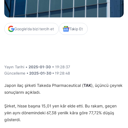
Google'da bizi tercih et
Takip Et
Yayın Tarihi •
2025-01-30
• 19:28:37
Güncelleme
• 2025-01-30 •
19:28:48
Japon ilaç şirketi Takeda Pharmaceutical (
TAK
), üçüncü çeyrek
sonuçlarını açıkladı.
Şirket, hisse başına 15,01 yen kâr elde etti. Bu rakam, geçen
yılın aynı dönemindeki 67,38 yenlik kâra göre 77,72% düşüş
gösterdi.