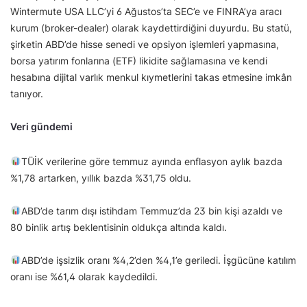
Wintermute USA LLC’yi 6 Ağustos’ta SEC’e ve FINRA’ya aracı
kurum (broker-dealer) olarak kaydettirdiğini duyurdu. Bu statü,
şirketin ABD’de hisse senedi ve opsiyon işlemleri yapmasına,
borsa yatırım fonlarına (ETF) likidite sağlamasına ve kendi
hesabına dijital varlık menkul kıymetlerini takas etmesine imkân
tanıyor.
Veri gündemi
TÜİK verilerine göre temmuz ayında enflasyon aylık bazda
%1,78 artarken, yıllık bazda %31,75 oldu.
ABD’de tarım dışı istihdam Temmuz’da 23 bin kişi azaldı ve
80 binlik artış beklentisinin oldukça altında kaldı.
ABD’de işsizlik oranı %4,2’den %4,1’e geriledi. İşgücüne katılım
oranı ise %61,4 olarak kaydedildi.