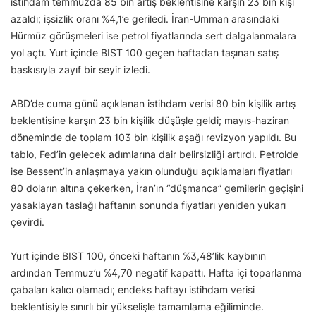
istihdam temmuzda 85 bin artış beklentisine karşın 23 bin kişi
azaldı; işsizlik oranı %4,1’e geriledi. İran-Umman arasındaki
Hürmüz görüşmeleri ise petrol fiyatlarında sert dalgalanmalara
yol açtı. Yurt içinde BIST 100 geçen haftadan taşınan satış
baskısıyla zayıf bir seyir izledi.
ABD’de cuma günü açıklanan istihdam verisi 80 bin kişilik artış
beklentisine karşın 23 bin kişilik düşüşle geldi; mayıs-haziran
döneminde de toplam 103 bin kişilik aşağı revizyon yapıldı. Bu
tablo, Fed’in gelecek adımlarına dair belirsizliği artırdı. Petrolde
ise Bessent’in anlaşmaya yakın olunduğu açıklamaları fiyatları
80 doların altına çekerken, İran’ın “düşmanca” gemilerin geçişini
yasaklayan taslağı haftanın sonunda fiyatları yeniden yukarı
çevirdi.
Yurt içinde BIST 100, önceki haftanın %3,48’lik kaybının
ardından Temmuz’u %4,70 negatif kapattı. Hafta içi toparlanma
çabaları kalıcı olamadı; endeks haftayı istihdam verisi
beklentisiyle sınırlı bir yükselişle tamamlama eğiliminde.