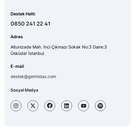
Destek Hattı
0850 241 22 41
Adres
Altunizade Mah. İnci Çıkmazı Sokak No:3 Daire:3
Üsküdar İstanbul
E-mail
destek@getmidas.com
Sosyal Medya