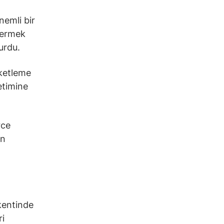
nemli bir
vermek
urdu.
aketleme
etimine
rce
ın
kentinde
ri