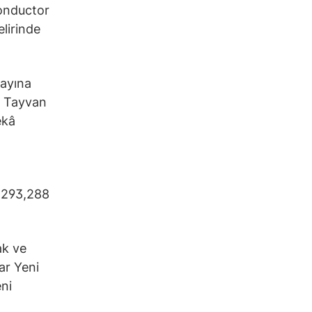
conductor
elirinde
 ayına
i Tayvan
ekâ
a 293,288
ak ve
ar Yeni
ni