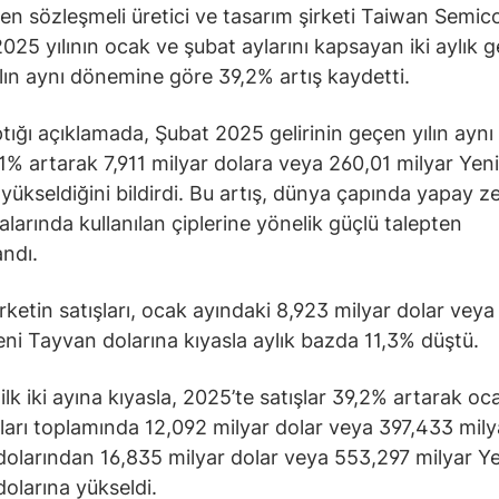
tken sözleşmeli üretici ve tasarım şirketi Taiwan Semi
2025 yılının ocak ve şubat aylarını kapsayan iki aylık g
lın aynı dönemine göre 39,2% artış kaydetti.
ığı açıklamada, Şubat 2025 gelirinin geçen yılın aynı
1% artarak 7,911 milyar dolara veya 260,01 milyar Yen
 yükseldiğini bildirdi. Bu artış, dünya çapında yapay z
larında kullanılan çiplerine yönelik güçlü talepten
ndı.
rketin satışları, ocak ayındaki 8,923 milyar dolar vey
eni Tayvan dolarına kıyasla aylık bazda 11,3% düştü.
ilk iki ayına kıyasla, 2025’te satışlar 39,2% artarak oc
ları toplamında 12,092 milyar dolar veya 397,433 mily
olarından 16,835 milyar dolar veya 553,297 milyar Ye
olarına yükseldi.