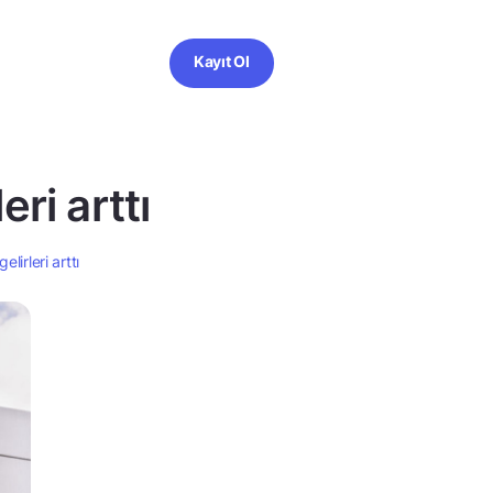
Kayıt Ol
ri arttı
irleri arttı