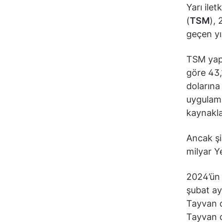
Yarı ile
(
TSM
), 
geçen yı
TSM yapt
göre 43,
dolarına
uygulama
kaynakla
Ancak şi
milyar Y
2024’ün 
şubat ay
Tayvan d
Tayvan d