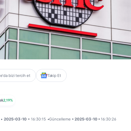
'da bizi tercih et
Takip Et
DA
2,19%
i •
2025-03-10
• 16:30:15
•
Güncelleme
• 2025-03-10 •
16:30:26