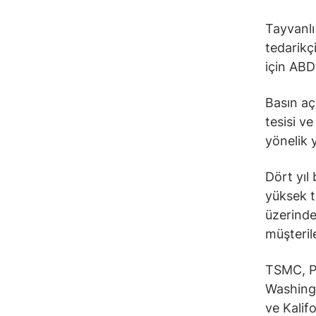
Tayvanlı 
tedarikç
için ABD
Basın aç
tesisi ve
yönelik y
Dört yıl
yüksek t
üzerinde
müşteril
TSMC, Ph
Washingt
ve Kalif