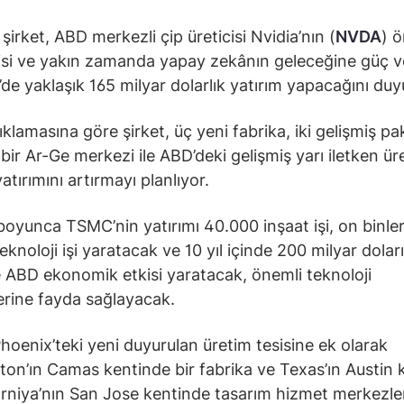
şirket, ABD merkezli çip üreticisi Nvidia’nın (
NVDA
) ö
isi ve yakın zamanda yapay zekânın geleceğine güç 
’de yaklaşık 165 milyar dolarlık yatırım yapacağını duy
ıklamasına göre şirket, üç yeni fabrika, iki gelişmiş p
 bir Ar-Ge merkezi ile ABD’deki gelişmiş yarı iletken ür
atırımını artırmayı planlıyor.
 boyunca TSMC’nin yatırımı 40.000 inşaat işi, on binle
eknoloji işi yaratacak ve 10 yıl içinde 200 milyar dolar
 ABD ekonomik etkisi yaratacak, önemli teknoloji
erine fayda sağlayacak.
oenix’teki yeni duyurulan üretim tesisine ek olarak
on’ın Camas kentinde bir fabrika ve Texas’ın Austin 
orniya’nın San Jose kentinde tasarım hizmet merkezle