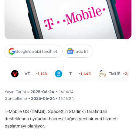
Google'da bizi tercih et
Takip Et
VZ
-1,14%
T
-1,44%
TMUS
-2,14%
Yayın Tarihi •
2025-06-24
• 16:16:14
Güncelleme
• 2025-06-24 •
16:16:24
T-Mobile US (
TMUS
), SpaceX’in Starlink’i tarafından
desteklenen uydudan hücresel ağına yeni bir veri hizmeti
başlatmayı planlıyor.