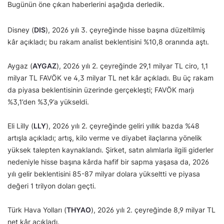
Bugünün öne çıkan haberlerini aşağıda derledik.
Disney (
DIS
), 2026 yılı 3. çeyreğinde hisse başına düzeltilmiş
kâr açıkladı; bu rakam analist beklentisini %10,8 oranında aştı.
Aygaz (
AYGAZ
), 2026 yılı 2. çeyreğinde 29,1 milyar TL ciro, 1,1
milyar TL FAVÖK ve 4,3 milyar TL net kâr açıkladı. Bu üç rakam
da piyasa beklentisinin üzerinde gerçekleşti; FAVÖK marjı
%3,1’den %3,9’a yükseldi.
Eli Lilly (
LLY
), 2026 yılı 2. çeyreğinde geliri yıllık bazda %48
artışla açıkladı; artış, kilo verme ve diyabet ilaçlarına yönelik
yüksek talepten kaynaklandı. Şirket, satın alımlarla ilgili giderler
nedeniyle hisse başına kârda hafif bir sapma yaşasa da, 2026
yılı gelir beklentisini 85-87 milyar dolara yükseltti ve piyasa
değeri 1 trilyon doları geçti.
Türk Hava Yolları (
THYAO
), 2026 yılı 2. çeyreğinde 8,9 milyar TL
net kâr açıkladı.